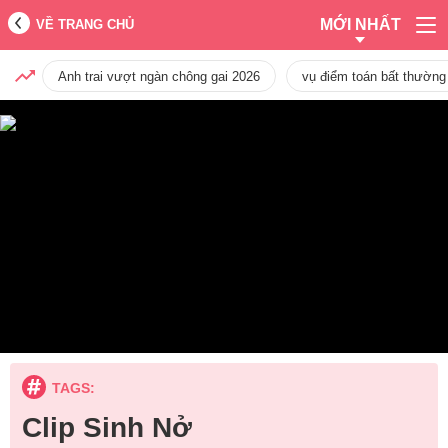
MỚI NHẤT
VỀ TRANG CHỦ
Anh trai vượt ngàn chông gai 2026
vụ điểm toán bất thường
TAGS:
Clip Sinh Nở