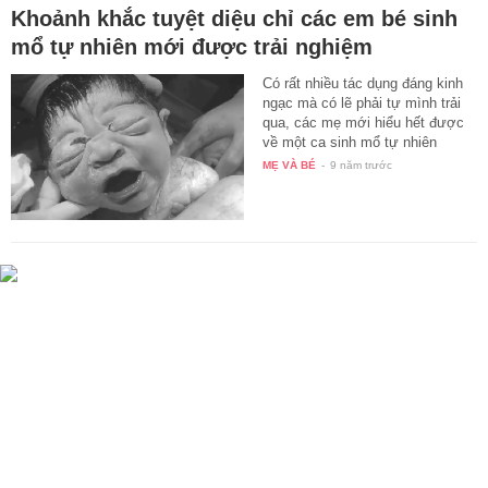
Khoảnh khắc tuyệt diệu chỉ các em bé sinh
mổ tự nhiên mới được trải nghiệm
Có rất nhiều tác dụng đáng kinh
ngạc mà có lẽ phải tự mình trải
qua, các mẹ mới hiểu hết được
về một ca sinh mổ tự nhiên
đang…
MẸ VÀ BÉ
-
9 năm trước