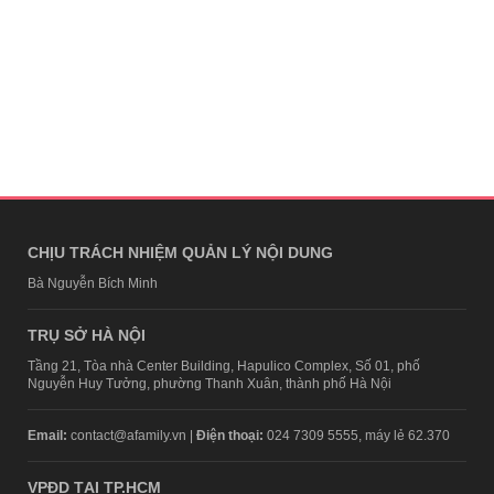
CHỊU TRÁCH NHIỆM QUẢN LÝ NỘI DUNG
Bà Nguyễn Bích Minh
TRỤ SỞ HÀ NỘI
Tầng 21, Tòa nhà Center Building, Hapulico Complex, Số 01, phố
Nguyễn Huy Tưởng, phường Thanh Xuân, thành phố Hà Nội
Email:
contact@afamily.vn |
Điện thoại:
024 7309 5555, máy lẻ 62.370
VPĐD TẠI TP.HCM