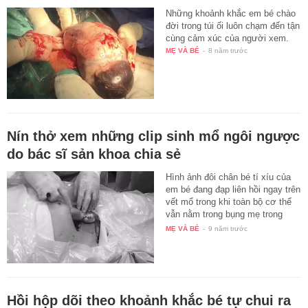
Những khoảnh khắc em bé chào
đời trong túi ối luôn chạm đến tận
cùng cảm xúc của người xem.
MẸ VÀ BÉ
-
8 năm trước
Nín thở xem những clip sinh mổ ngôi ngược
do bác sĩ sản khoa chia sẻ
Hình ảnh đôi chân bé tí xíu của
em bé đang đạp liên hồi ngay trên
vết mổ trong khi toàn bộ cơ thể
vẫn nằm trong bụng mẹ trong
một…
MẸ VÀ BÉ
-
9 năm trước
Hồi hộp dõi theo khoảnh khắc bé tự chui ra