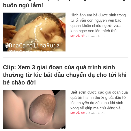
buồn ngủ lắm!
Hình ảnh em bé được sinh trong
túi ối vẫn còn nguyên vẹn bao
quanh khiến nhiều người vừa
kinh ngạc xen lẫn thích thú.
MẸ VÀ BÉ
-
8 năm trước
Clip: Xem 3 giai đoạn của quá trình sinh
thường từ lúc bắt đầu chuyển dạ cho tới khi
bé chào đời
Biết sớm được các giai đoạn của
quá trình sinh thường bắt đầu từ
lúc chuyển dạ đến sau khi sinh
xong sẽ giúp mẹ chủ động và…
MẸ VÀ BÉ
-
8 năm trước