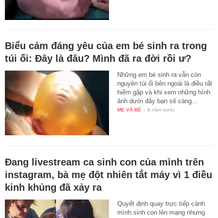
Biểu cảm đáng yêu của em bé sinh ra trong
túi ối: Đây là đâu? Mình đã ra đời rồi ư?
Những em bé sinh ra vẫn còn
nguyên túi ối bên ngoài là điều rất
hiếm gặp và khi xem những hình
ảnh dưới đây bạn sẽ càng…
MẸ VÀ BÉ
-
8 năm trước
Đang livestream ca sinh con của mình trên
instagram, bà mẹ đột nhiên tắt máy vì 1 điều
kinh khủng đã xảy ra
Quyết định quay trực tiếp cảnh
mình sinh con lên mạng nhưng