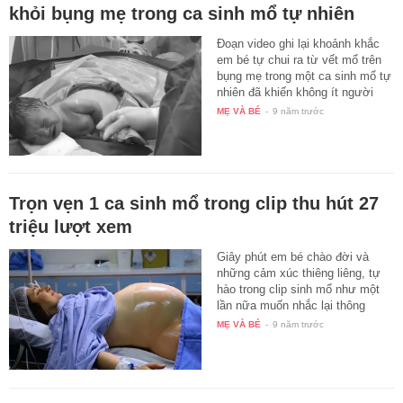
khỏi bụng mẹ trong ca sinh mổ tự nhiên
Đoạn video ghi lại khoảnh khắc
em bé tự chui ra từ vết mổ trên
bụng mẹ trong một ca sinh mổ tự
nhiên đã khiến không ít người
nín…
MẸ VÀ BÉ
-
9 năm trước
Trọn vẹn 1 ca sinh mổ trong clip thu hút 27
triệu lượt xem
Giây phút em bé chào đời và
những cảm xúc thiêng liêng, tự
hào trong clip sinh mổ như một
lần nữa muốn nhắc lại thông
điệp…
MẸ VÀ BÉ
-
9 năm trước