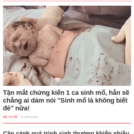
Tận mắt chứng kiến 1 ca sinh mổ, hẳn sẽ
chẳng ai dám nói "Sinh mổ là không biết
đẻ" nữa!
MẸ VÀ BÉ
-
6 năm trước
Cận cảnh quá trình sinh thường khiến nhiều