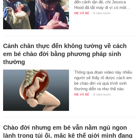
đến cảnh rặn đẻ, chị Jessica
Hood đã tắt máy đi vì có một…
MẸ VÀ BÉ
-
8 năm trước
Cảnh chân thực đến không tưởng về cách
em bé chào đời bằng phương pháp sinh
thường
Thông qua đoạn video này nhiều
người sẽ thấy rõ được cách em
bé chào đời và quá trình sinh
thường diễn ra như thế nào.
MẸ VÀ BÉ
-
8 năm trước
Chào đời nhưng em bé vẫn nằm ngủ ngon
lành trong túi ối, mặc kệ thế giới mình đang