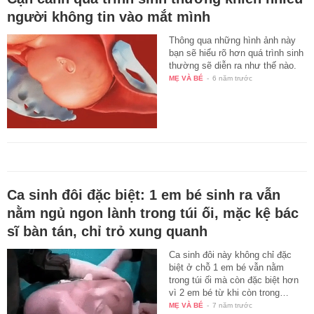
người không tin vào mắt mình
Thông qua những hình ảnh này
bạn sẽ hiểu rõ hơn quá trình sinh
thường sẽ diễn ra như thế nào.
MẸ VÀ BÉ
-
6 năm trước
Ca sinh đôi đặc biệt: 1 em bé sinh ra vẫn
nằm ngủ ngon lành trong túi ối, mặc kệ bác
sĩ bàn tán, chỉ trỏ xung quanh
Ca sinh đôi này không chỉ đặc
biệt ở chỗ 1 em bé vẫn nằm
trong túi ối mà còn đặc biệt hơn
vì 2 em bé từ khi còn trong…
MẸ VÀ BÉ
-
7 năm trước