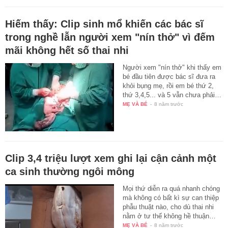
Hiếm thấy: Clip sinh mổ khiến các bác sĩ
trong nghề lẫn người xem "nín thở" vì đếm
mãi không hết số thai nhi
Người xem "nín thở" khi thấy em
bé đầu tiên được bác sĩ đưa ra
khỏi bụng mẹ, rồi em bé thứ 2,
thứ 3,4,5... và 5 vẫn chưa phải…
MẸ VÀ BÉ
-
8 năm trước
Clip 3,4 triệu lượt xem ghi lại cận cảnh một
ca sinh thường ngôi mông
Mọi thứ diễn ra quá nhanh chóng
mà không có bất kì sự can thiệp
phẫu thuật nào, cho dù thai nhi
nằm ở tư thế không hề thuận…
MẸ VÀ BÉ
-
8 năm trước