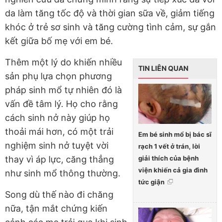
da làm tăng tốc độ và thời gian sữa về, giảm tiếng
khóc ở trẻ sơ sinh và tăng cường tình cảm, sự gắn
kết giữa bố mẹ với em bé.
Thêm một lý do khiến nhiều
TIN LIÊN QUAN
sản phụ lựa chọn phương
pháp sinh mổ tự nhiên đó là
vấn đề tâm lý. Họ cho rằng
cách sinh nở này giúp họ
thoải mái hơn, có một trải
Em bé sinh mổ bị bác sĩ
nghiệm sinh nở tuyệt vời
rạch 1 vết ở trán, lời
giải thích của bệnh
thay vì áp lực, căng thẳng
viện khiến cả gia đình
như sinh mổ thông thường.
tức giận
Song dù thế nào đi chăng
nữa, tận mắt chứng kiến