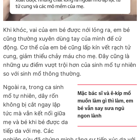
Khi khóc, vai của em bé được nới lỏng ra, em bé
cũng thường xuyên dùng tay của mình để cử
động. Cơ thể của em bé cũng lấp kín vết rạch tử
cung, giảm thiểu chảy máu cho mẹ. Đây cũng là
những ưu điểm vượt trội hơn của sinh mổ tự nhiên
so với sinh mổ thông thường.
Ngoài ra, trong ca sinh
Mặc bác sĩ và ê-kíp mổ
mổ tự nhiên, dây rốn
muốn làm gì thì làm, em
không bị cắt ngay lập
bé vẫn say sưa ngủ
tức mà vẫn kết nối giữa
ngon lành
mẹ và bé khi bé được da
tiếp da với mẹ. Các
nghiên cứu đã chứng minh rằng sự tiếp xúc da với