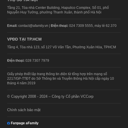
Tầng 21, Tòa nhà Center Building, Hapulico Complex, Số 01, phố
Nguyễn Huy Tưởng, phường Thanh Xuân, thành phố Hà Nội
Email:
contact@afamily.vn |
Điện thoại:
024 7309 5555, máy lẻ 62.370
VPĐD TẠI TP.HCM
Tầng 4, Tòa nhà 123, số 127 Võ Văn Tần, Phường Xuân Hòa, TPHCM
Điện thoại:
028 7307 7979
Giấy phép thiết lập trang thông tin điện tử tổng hợp trên mạng số
2217/GP-TTĐT do Sở Thông tin và Truyền thông Hà Nội cấp ngày 10
tháng 4 năm 2019
© Copyright 2008 - 2024 – Công ty Cổ phần VCCorp
Chính sách bảo mật
Fanpage aFamily