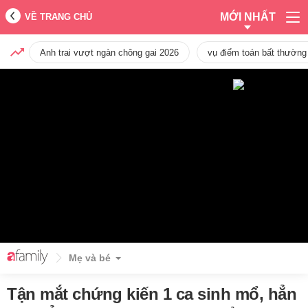
MỚI NHẤT
VỀ TRANG CHỦ
Anh trai vượt ngàn chông gai 2026
vụ điểm toán bất thường
Mẹ và bé
Tận mắt chứng kiến 1 ca sinh mổ, hẳn