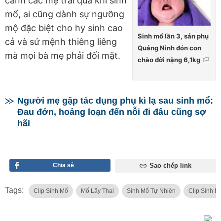
cảnh các mẹ trải qua khi sinh
mổ, ai cũng dành sự ngưỡng
mộ đặc biệt cho hy sinh cao
Sinh mổ lần 3, sản phụ
cả và sứ mệnh thiêng liêng
Quảng Ninh đón con
mà mọi bà mẹ phải đối mặt.
chào đời nặng 6,1kg
Người mẹ gặp tác dụng phụ kì lạ sau sinh mổ:
Đau đớn, hoảng loạn đến nỗi đi đâu cũng sợ
hãi
Chia sẻ
Sao chép link
Tags:
Clip Sinh Mổ
Mổ Lấy Thai
Sinh Mổ Tự Nhiên
Clip Sinh N