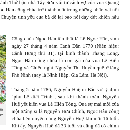
hành Thứ hậu nhà Tây Sơn với tư cách vợ của vua Quang
Ngọc Hân công chúa trở thành một trong những nhân vật nổi
. Chuyện tình yêu của bà để lại bao nỗi day dứt khiến hậu
Công chúa Ngọc Hân tên thật là Lê Ngọc Hân, sinh
ngày 27 tháng 4 năm Canh Dần 1770 (Niên hiệu:
Cảnh Hưng thứ 31), tại kinh thành Thăng Long.
Ngọc Hân công chúa là con gái của vua Lê Hiển
Tông và Chiêu nghi Nguyễn Thị Huyền quê ở làng
Phù Ninh (nay là Ninh Hiệp, Gia Lâm, Hà Nội).
Tháng 5 năm 1786, Nguyễn Huệ ra Bắc với ý định
"phù Lê diệt Trịnh", sau khi thành toàn, Nguyễn
Huệ yết kiến vua Lê Hiển Tông. Qua sự mai mối của
ua
một tướng sĩ là Nguyễn Hữu Chỉnh, Ngọc Hân công
ây
chúa bén duyên cùng Nguyễn Huệ khi mới 16 tuổi.
Khi ấy, Nguyễn Huệ đã 33 tuổi và cũng đã có chính