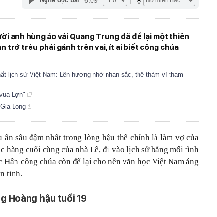
6:09
Nghe đọc bài
i anh hùng áo vải Quang Trung đã để lại một thiên
trớ trêu phải gánh trên vai, ít ai biết công chúa
hất lịch sử Việt Nam: Lên hương nhờ nhan sắc, thê thảm vì tham
"vua Lợn"
a Gia Long
 ấn sâu đậm nhất trong lòng hậu thế chính là làm vợ của
c hàng cuối cùng của nhà Lê, đi vào lịch sử bằng mối tình
ọc Hân công chúa còn để lại cho nền văn học Việt Nam áng
n tình.
g Hoàng hậu tuổi 19