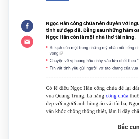
Ngọc Hân công chúa nên duyên với ngườ
tình sử đẹp đẽ. Đằng sau những hàm oan 
Ngọc Hân còn là một nhà thơ tài năng.
Bi kịch của một trong những mỹ nhân nổi tiếng n
vọng
Chuyện về vị hoàng hậu nhảy vào lửa chết theo 
Tín vật tình yêu gửi người vợ tào khang của vu
Có lẽ điều Ngọc Hân công chúa để lại dấu
vua Quang Trung. Là nàng
công chúa
thuộ
đẹp với người anh hùng áo vải tài ba, Ng
văn khóc chồng thống thiết, lâm li đầy châ
Bắc cun