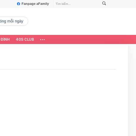
Fanpage aFamily
 nóng mỗi ngày
 ĐÌNH
40S CLUB