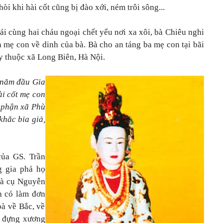
thòi khi hài cốt cũng bị đào xới, ném trôi sông...
gái cùng hai cháu ngoại chết yểu nơi xa xôi, bà Chiêu nghi
 mẹ con về dinh của bà. Bà cho an táng ba mẹ con tại bãi
y thuộc xã Long Biên, Hà Nội.
năm đầu Gia
ài cốt mẹ con
 phận xã Phù
khắc bia giả,
ủa GS. Trần
g gia phả họ
bà cụ Nguyễn
h có làm đơn
bà về Bắc, về
h đựng xương