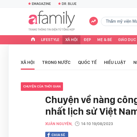
EMAGAZINE
DR. BLUE
Thẩm mỹ viện Ma
LIFESTYLE
XÃ HỘI
ĐẸP
MẸ & BÉ
GIÁO DỤC
XÃ HỘI
TRONG NƯỚC
QUỐC TẾ
HIỂU LUẬT
N
CHUYỆN CỦA THỜI GIAN
Chuyện về nàng công
nhất lịch sử Việt Na
XUÂN NGUYÊN,
14:10 19/08/2023
CHIA SẺ