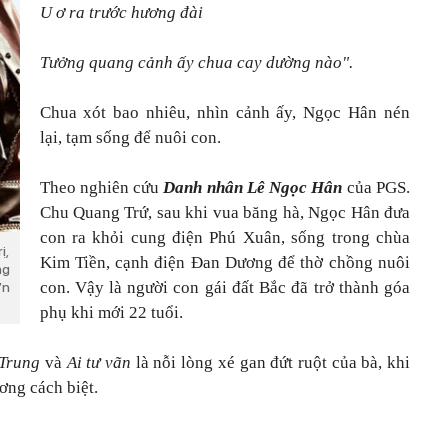
U ơ ra trước hương đài
Tưởng quang cảnh ấy chua cay dường nào".
Chua xót bao nhiêu, nhìn cảnh ấy, Ngọc Hân nén
lại, tạm sống để nuôi con.
Theo nghiên cứu
Danh nhân Lê Ngọc Hân
của PGS.
Chu Quang Trứ, sau khi vua băng hà, Ngọc Hân đưa
con ra khỏi cung điện Phú Xuân, sống trong chùa
ị,
Kim Tiền, cạnh điện Đan Dương để thờ chồng nuôi
ng
con. Vậy là người con gái đất Bắc đã trở thành góa
ơn
phụ khi mới 22 tuổi.
Trung
và
Ai tư vãn
là nỗi lòng xé gan đứt ruột của bà, khi
ơng cách biệt.