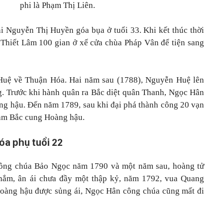
phi là Phạm Thị Liên.
i Nguyễn Thị Huyền góa bụa ở tuổi 33. Khi kết thúc thời
 Thiết Lâm 100 gian ở xế cửa chùa Pháp Vân để tiện sang
Huệ về Thuận Hóa. Hai năm sau (1788), Nguyễn Huệ lên
g. Trước khi hành quân ra Bắc diệt quân Thanh, Ngọc Hân
g hậu. Đến năm 1789, sau khi đại phá thành công 20 vạn
àm Bắc cung Hoàng hậu.
óa phụ tuổi 22
công chúa Bảo Ngọc năm 1790 và một năm sau, hoàng tử
hắm, ân ái chưa đầy một thập kỷ, năm 1792, vua Quang
hoàng hậu được sủng ái, Ngọc Hân công chúa cũng mất đi