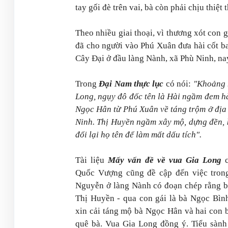
tay gối đè trên vai, bà còn phải chịu thiệt 
Theo nhiều giai thoại, vì thương xót con 
đã cho người vào Phú Xuân đưa hài cốt ba
Cây Đại ở đầu làng Nành, xã Phù Ninh, na
Trong
Đại Nam thực lục
có nói:
"Khoảng 
Long, ngụy đô đốc tên là Hài ngầm đem h
Ngọc Hân từ Phú Xuân về táng trộm ở địa
Ninh. Thị Huyền ngầm xây mộ, dựng đền, 
đổi lại họ tên để làm mất dấu tích".
Tài liệu
Mấy vấn đề về vua Gia Long
c
Quốc Vượng cũng đề cập đến việc tron
Nguyễn ở làng Nành có đoạn chép rằng 
Thị Huyền - qua con gái là bà Ngọc Bìn
xin cải táng mộ bà Ngọc Hân và hai con 
quê bà. Vua Gia Long đồng ý. Tiểu sàn