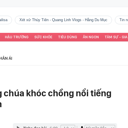
ilisa
Xét xử Thùy Tiên - Quang Linh Vlogs - Hằng Du Mục
tin
HẬU TRƯỜNG
SỨC KHỎE
TIÊU DÙNG
ĂN NGON
TÂM SỰ - GIA
HÂN ÁI
 chúa khóc chồng nổi tiếng
m