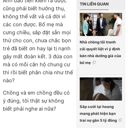
Anh bảo tiền kiếm ra được
TIN LIÊN QUAN
cũng phải biết hưởng thụ,
không thể vất vả cả đời vì
các con được. Bố mẹ mà
cưng chiều, sắp đặt sẵn mọi
thứ cho con, chưa chắc bọn
Nhà chồng tôi tranh
trẻ đã biết ơn hay lại tị nạnh
cãi quyết liệt vì ý định
bán nhà dưỡng già của
gây mất đoàn kết. 3 đứa con
bố mẹ
mà có mỗi căn hộ chung cư
thì rồi biết phân chia như thế
nào?
Chồng và em chồng đều có
ý đúng, tôi thật sự không
Sắp cưới lại hoang
biết phải nghe ai nữa?
mang phát hiện bạn
trai nợ gần 5 tỷ đồng