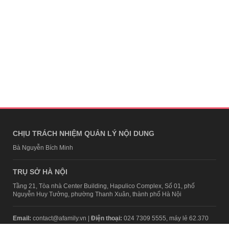
CHỊU TRÁCH NHIỆM QUẢN LÝ NỘI DUNG
Bà Nguyễn Bích Minh
TRỤ SỞ HÀ NỘI
Tầng 21, Tòa nhà Center Building, Hapulico Complex, Số 01, phố
Nguyễn Huy Tưởng, phường Thanh Xuân, thành phố Hà Nội
Email:
contact@afamily.vn |
Điện thoại:
024 7309 5555, máy lẻ 62.370