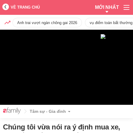
MỚI NHẤT
VỀ TRANG CHỦ
Anh trai vượt ngàn chông gai 2026
vụ điểm toán bất thường
Tâm sự - Gia đình
Chúng tôi vừa nói ra ý định mua xe,