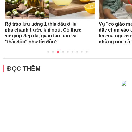
Rộ trào lưu uống 1 thìa dầu ô liu
Vụ "cô giáo mầ
pha chanh trước khi ngủ: Có thực
dây chun vào c
sự giúp đẹp da, giảm táo bón và
tin của người
"thải độc" như lời đồn?
những con sâ
ĐỌC THÊM