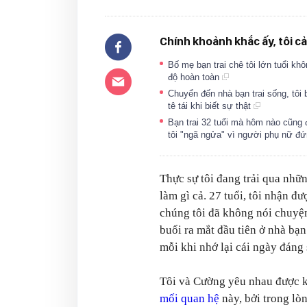
Chính khoảnh khắc ấy, tôi c
Bố mẹ bạn trai chê tôi lớn tuổi kh
độ hoàn toàn
Chuyển đến nhà bạn trai sống, tôi b
tê tái khi biết sự thật
Bạn trai 32 tuổi mà hôm nào cũng đ
tôi "ngã ngửa" vì người phụ nữ đ
Thực sự tôi đang trải qua nhữn
làm gì cả. 27 tuổi, tôi nhận đ
chúng tôi đã không nói chuyện
buổi ra mắt đầu tiên ở nhà bạn
mỗi khi nhớ lại cái ngày đáng 
Tôi và Cường yêu nhau được kh
mối quan hệ
này, bởi trong lò