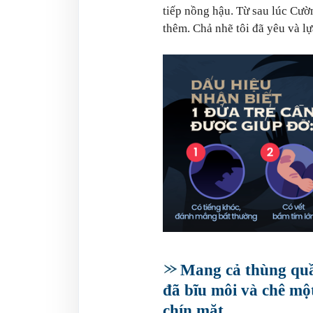
tiếp nồng hậu. Từ sau lúc Cườ
thêm. Chả nhẽ tôi đã yêu và l
Mang cả thùng quầ
đã bĩu môi và chê mộ
chín mặt