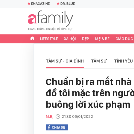
EMAGAZINE
DR. BLUE
LIFESTYLE
XÃ HỘI
ĐẸP
MẸ & BÉ
GIÁO DỤC
TÂM SỰ - GIA ĐÌNH
TÂM SỰ
TÌNH YÊU
Chuẩn bị ra mắt nhà 
đồ tôi mặc trên ngườ
buông lời xúc phạm
M.B,
21:30 06/01/2022
CHIA SẺ