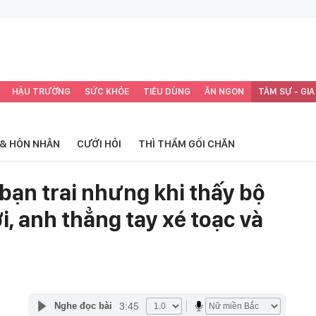
HẬU TRƯỜNG
SỨC KHỎE
TIÊU DÙNG
ĂN NGON
TÂM SỰ - GIA
 & HÔN NHÂN
CƯỚI HỎI
THÌ THẦM GỐI CHĂN
bạn trai nhưng khi thấy bộ
i, anh thẳng tay xé toạc và
3:45
Nghe đọc bài