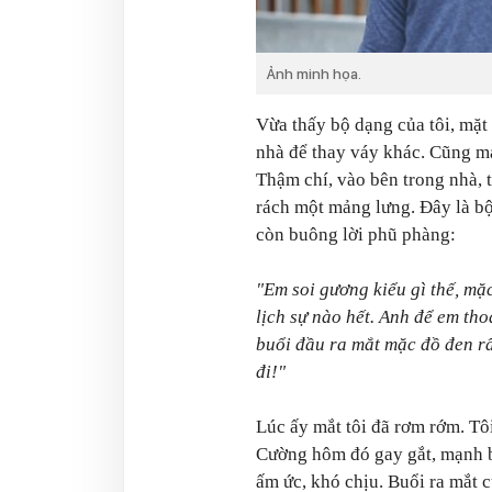
Ảnh minh họa.
Vừa thấy bộ dạng của tôi, mặt 
nhà để thay váy khác. Cũng ma
Thậm chí, vào bên trong nhà, 
rách một mảng lưng. Đây là bộ
còn buông lời phũ phàng:
"Em soi gương kiểu gì thế, mặ
lịch sự nào hết. Anh để em tho
buổi đầu ra mắt mặc đồ đen r
đi!"
Lúc ấy mắt tôi đã rơm rớm. Tô
Cường hôm đó gay gắt, mạnh bạ
ấm ức, khó chịu. Buổi ra mắt