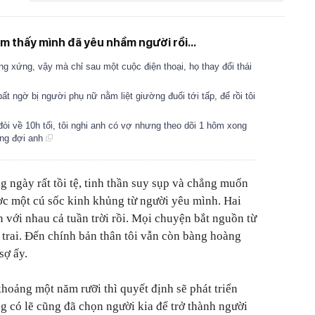
ảm thấy mình đã yêu nhầm người rồi...
ông xứng, vậy mà chỉ sau một cuộc điện thoại, họ thay đổi thái
ất ngờ bị người phụ nữ nằm liệt giường đuổi tới tấp, để rồi tôi
òi về 10h tối, tôi nghi anh có vợ nhưng theo dõi 1 hôm xong
ứng đợi anh
g ngày rất tồi tệ, tinh thần suy sụp và chẳng muốn
ược một cú sốc kinh khủng từ người yêu mình. Hai
 với nhau cả tuần trời rồi. Mọi chuyện bắt nguồn từ
 trai. Đến chính bản thân tôi vẫn còn bàng hoàng
sợ ấy.
oảng một năm rưỡi thì quyết định sẽ phát triển
ng có lẽ cũng đã chọn người kia để trở thành người