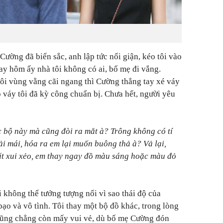
Cường đã biến sắc, anh lập tức nổi giận, kéo tôi vào
y hôm ấy nhà tôi không có ai, bố mẹ đi vắng.
tôi vùng vằng cãi ngang thì Cường thẳng tay xé váy
 váy tôi đã kỳ công chuẩn bị. Chưa hết, người yêu
c bộ này mà cũng đòi ra mắt à? Trông không có tí
ải mái, hóa ra em lại muốn buông thả à? Vả lại,
ất xui xẻo, em thay ngay đồ màu sáng hoặc màu đỏ
i không thể tưởng tượng nổi vì sao thái độ của
o và vô tình. Tôi thay một bộ đồ khác, trong lòng
 cũng chẳng còn mấy vui vẻ, dù bố mẹ Cường đón