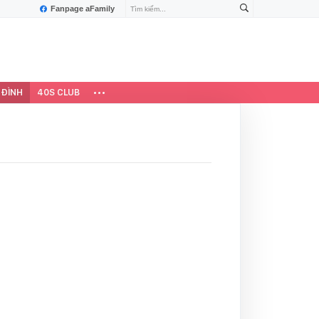
Fanpage aFamily
 ĐÌNH
40S CLUB