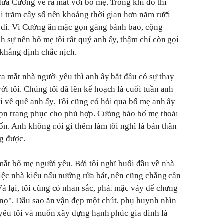
đưa Cường về ra mắt với bố mẹ. Trong khi đó thì
i trăm cây số nên khoảng thời gian hơn năm rưỡi
c đi. Vì Cường ăn mặc gọn gàng bảnh bao, cộng
h sự nên bố mẹ tôi rất quý anh ấy, thậm chí còn gọi
 khẳng định chắc nịch.
ra mắt nhà người yêu thì anh ấy bắt đầu có sự thay
ới tôi. Chúng tôi đã lên kế hoạch là cuối tuần anh
ời về quê anh ấy. Tôi cũng có hỏi qua bố mẹ anh ấy
họn trang phục cho phù hợp. Cường bảo bố mẹ thoải
ốn. Anh không nói gì thêm làm tôi nghĩ là bản thân
g được.
mắt bố mẹ người yêu. Bởi tôi nghĩ buổi đầu về nhà
iệc nhà kiểu nấu nướng rửa bát, nên cũng chẳng cần
ả lại, tôi cũng có nhan sắc, phải mặc váy để chứng
y nọ". Dẫu sao ăn vận đẹp một chút, phụ huynh nhìn
yêu tôi và muốn xây dựng hạnh phúc gia đình là