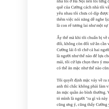
nhà tôi ở Hà Nội nên tôi từng 
quê của Cường cách nhà tôi và
yêu nhau tôi chưa có dịp đượ
thêm việc nói năng dễ nghe lịc
là con rể tương lai như một sự
Ấy thế mà khi tôi chuẩn bị về 
đổi, không còn đối xử ân cần v
Cường lái ô tô chở cả hai ngư
là người như thế nào để lựa c
mái, tôi cứ lựa chọn theo ý mu
có thể ăn mặc như thế nào cũn
Tôi quyết định mặc váy về ra 
anh thì chắc không phải làm v
ăn mặc quần áo bình thường. V
tỏ mình là người "ra gì và nà
cũng ưng ý, cũng thấy Cường 