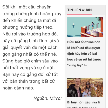
Đôi khi, một câu chuyện
TIN LIÊN QUAN
tưởng chừng kinh hoàng xảy
đến khiến chúng ta mất đi
phương hướng tiếp theo.
Nếu rơi vào trường hợp đó,
hãy cố gắng bình tĩnh lại và
Điều bất ổn trước hôn
giải quyết vấn đề một cách
lễ khiến cô dâu quyết
định hủy hôn và bài
gọn gàng nhất có thế nhé.
học về sự rút lui trước
Đừng bao giờ chìm sâu vào
"vũng lầy"
nỗi thất vọng và sự ủ dột.
Bạn hãy cố gắng đối xử tốt
với bản thân trong bất cứ
hoàn cảnh nào.
Nguồn: Mirror
Bị hủy hôn, xách va li
rời nhà đi làm nông