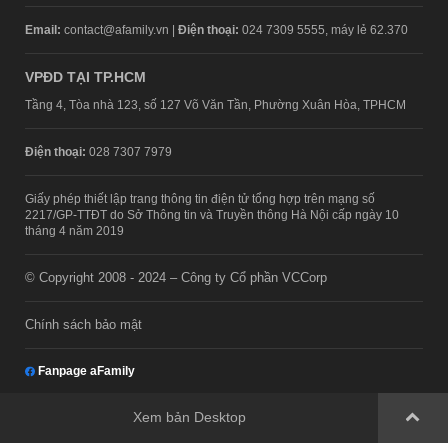
Email:
contact@afamily.vn |
Điện thoại:
024 7309 5555, máy lẻ 62.370
VPĐD TẠI TP.HCM
Tầng 4, Tòa nhà 123, số 127 Võ Văn Tần, Phường Xuân Hòa, TPHCM
Điện thoại:
028 7307 7979
Giấy phép thiết lập trang thông tin điện tử tổng hợp trên mạng số
2217/GP-TTĐT do Sở Thông tin và Truyền thông Hà Nội cấp ngày 10
tháng 4 năm 2019
© Copyright 2008 - 2024 – Công ty Cổ phần VCCorp
Chính sách bảo mật
Fanpage aFamily
Xem bản Desktop