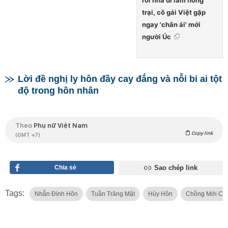
trại, cô gái Việt gặp
ngay 'chân ái' mới
người Úc
Lời đề nghị ly hôn đầy cay đắng và nỗi bi ai tột
độ trong hôn nhân
Theo
Phụ nữ Việt Nam
Copy link
(GMT +7)
Chia sẻ
Sao chép link
Tags:
Nhẫn Đính Hôn
Tuần Trăng Mật
Hủy Hôn
Chồng Mới Cư