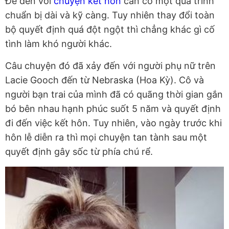
Để đến với
chuyện kết hôn
cần có một quá trình
chuẩn bị dài và kỹ càng. Tuy nhiên thay đổi toàn
bộ quyết định quá đột ngột thì chẳng khác gì cố
tình làm khó người khác.
Câu chuyện đó đã xảy đến với người phụ nữ trên
Lacie Gooch đến từ Nebraska (Hoa Kỳ). Cô và
người bạn trai của mình đã có quãng thời gian gắn
bó bên nhau hạnh phúc suốt 5 năm và quyết định
đi đến việc kết hôn. Tuy nhiên, vào ngày trước khi
hôn lễ diễn ra thì mọi chuyện tan tành sau một
quyết định gây sốc từ phía chú rể.