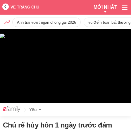
MỚI NHẤT
VỀ TRANG CHỦ
Anh trai vượt ngàn chông gai 2026
vụ điểm toán bất thường
Yêu
Chú rể hủy hôn 1 ngày trước đám