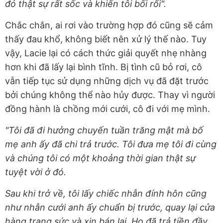
đó thật sự rất sốc và khiến tôi bối rối".
Chắc chắn, ai rơi vào trường hợp đó cũng sẽ cảm
thấy đau khổ, không biết nên xử lý thế nào. Tuy
vậy, Lacie lại có cách thức giải quyết nhẹ nhàng
hơn khi đã lấy lại bình tĩnh. Bị tình cũ bỏ rơi, cô
vẫn tiếp tục sử dụng những dịch vụ đã đặt trước
bởi chúng không thể nào hủy được. Thay vì người
đồng hành là chồng mới cưới, cô đi với mẹ mình.
"Tôi đã đi hưởng chuyến tuần trăng mật mà bố
mẹ anh ấy đã chi trả trước. Tôi đưa mẹ tôi đi cùng
và chúng tôi có một khoảng thời gian thật sự
tuyệt vời ở đó.
Sau khi trở về, tôi lấy chiếc nhẫn đính hôn cũng
như nhẫn cưới anh ấy chuẩn bị trước, quay lại cửa
hàng trang sức và xin bán lại. Họ đã trả tiền đầy