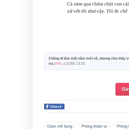
Cả năm qua chăm chút con cái 
xử với tôi như vậy. Tôi ức chế
Chồng đi làm một năm mới về, nhưng vừa thấy vợ,
tra
(P.P.L.I)
31/05 13:35
Chia sẻ
giảm mỡ bụng
phòng khám tư
phòng