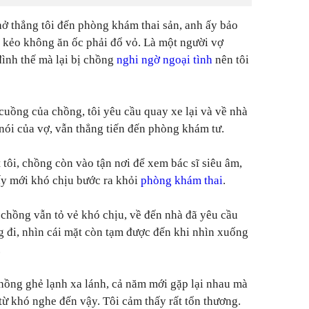
hở thẳng tôi đến phòng khám thai sản, anh ấy bảo
 kẻo không ăn ốc phải đổ vỏ. Là một người vợ
đình thế mà lại bị chồng
nghi ngờ ngoại tình
nên tôi
uồng của chồng, tôi yêu cầu quay xe lại và về nhà
nói của vợ, vẫn thẳng tiến đến phòng khám tư.
t tôi, chồng còn vào tận nơi để xem bác sĩ siêu âm,
 ấy mới khó chịu bước ra khỏi
phòng khám thai
.
, chồng vẫn tỏ vẻ khó chịu, về đến nhà đã yêu cầu
 đi, nhìn cái mặt còn tạm được đến khi nhìn xuống
.
chồng ghẻ lạnh xa lánh, cả năm mới gặp lại nhau mà
từ khó nghe đến vậy. Tôi cảm thấy rất tổn thương.