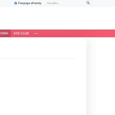
Fanpage aFamily
 ĐÌNH
40S CLUB