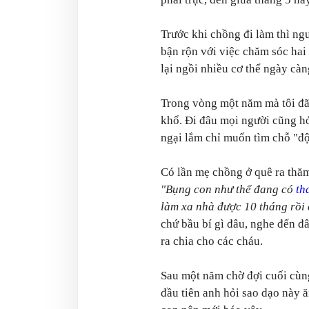
Trước khi chồng đi làm thì ng
bận rộn với việc chăm sóc hai 
lại ngồi nhiều cơ thể ngày càn
Trong vòng một năm mà tôi đã 
khổ. Đi đâu mọi người cũng hỏ
ngại lắm chỉ muốn tìm chỗ "đ
Có lần mẹ chồng ở quê ra thăm
"Bụng con như thể đang có
th
làm xa nhà được 10 tháng rồi
chứ bầu bí gì đâu, nghe đến đâ
ra chia cho các cháu.
Sau một năm chờ đợi cuối cùng
đầu tiên anh hỏi sao dạo này ă