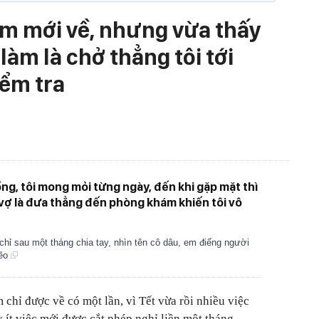
m mới về, nhưng vừa thấy
 làm là chở thẳng tôi tới
ểm tra
g, tôi mong mỏi từng ngày, đến khi gặp mặt thì
i vợ là đưa thẳng đến phòng khám khiến tôi vô
hỉ sau một tháng chia tay, nhìn tên cô dâu, em điếng người
bẽo
 chỉ được về có một lần, vì Tết vừa rồi nhiều việc
y ít việc mới được cắt phép nghỉ liền một tháng.