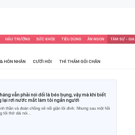
HẬU TRƯỜNG
SỨC KHỎE
TIÊU DÙNG
ĂN NGON
TÂM SỰ - GIA
 & HÔN NHÂN
CƯỚI HỎI
THÌ THẦM GỐI CHĂN
tháng vẫn phải nói dối là béo bụng, vậy mà khi biết
g lại rơi nước mắt làm tôi ngẩn người
tinh thần và đoán chồng sẽ nổi giận lôi đình. Nhưng sau một hồi
 tôi thở dài nói...