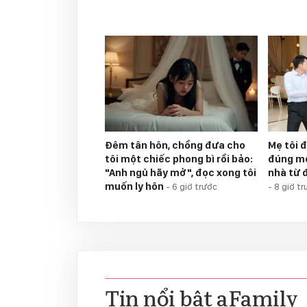
Đêm tân hôn, chồng đưa cho
Mẹ tôi đ
tôi một chiếc phong bì rồi bảo:
đúng mộ
"Anh ngủ hãy mở", đọc xong tôi
nhà từ 
muốn ly hôn
-
6 giờ trước
-
8 giờ tr
Tin nổi bật aFamily