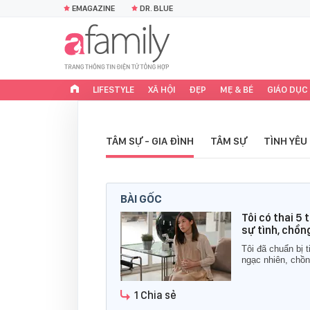
EMAGAZINE
DR. BLUE
LIFESTYLE
XÃ HỘI
ĐẸP
MẸ & BÉ
GIÁO DỤC
TÂM SỰ - GIA ĐÌNH
TÂM SỰ
TÌNH YÊU
BÀI GỐC
Tôi có thai 5 
sự tình, chồn
Tôi đã chuẩn bị 
ngạc nhiên, chồng
1 Chia sẻ