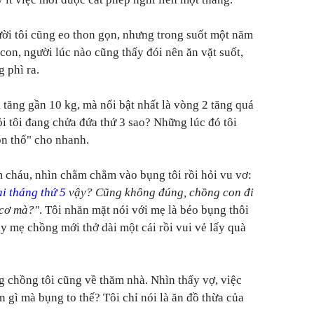
ười tôi cũng eo thon gọn, nhưng trong suốt một năm
con, người lúc nào cũng thấy đói nên ăn vặt suốt,
g phì ra.
tăng gần 10 kg, mà nổi bật nhất là vòng 2 tăng quá
i tôi đang chửa đứa thứ 3 sao? Những lúc đó tôi
ộn thổ" cho nhanh.
 cháu, nhìn chằm chằm vào bụng tôi rồi hỏi vu vơ:
ai tháng thứ 5
vậy? Cũng không đúng, chồng con đi
 cơ mà?"
. Tôi nhăn mặt nói với mẹ là béo bụng thôi
y mẹ chồng mới thở dài một cái rồi vui vẻ lấy quà
 chồng tôi cũng về thăm nhà. Nhìn thấy vợ, việc
n gì mà bụng to thế? Tôi chỉ nói là ăn đồ thừa của