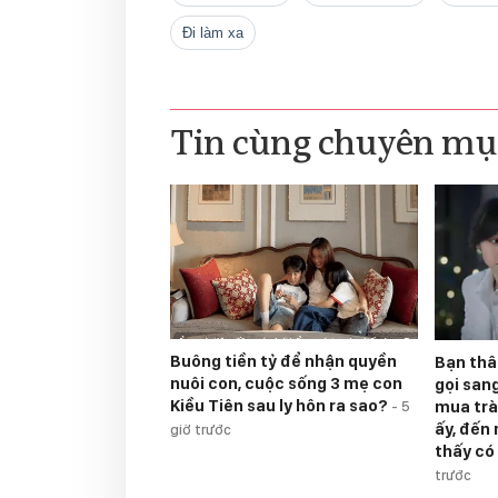
đi làm xa
Tin cùng chuyên mụ
Buông tiền tỷ để nhận quyền
Bạn thâ
nuôi con, cuộc sống 3 mẹ con
gọi san
Kiều Tiên sau ly hôn ra sao?
mua trà
-
5
ấy, đến
giờ trước
thấy có
trước