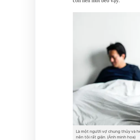
con nên mới béo vậy.
Là một người vợ chung thủy và hết
nên tôi rất giận. (Ảnh minh họa)