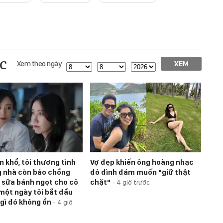
c
Xem theo ngày
XEM
n khổ, tôi thương tình
Vợ đẹp khiến ông hoàng nhạc
g nhà còn bảo chồng
đỏ đình đám muốn "giữ thật
 sữa bánh ngọt cho cô
chặt"
-
4 giờ trước
 một ngày tôi bắt đầu
 gì đó không ổn
-
4 giờ