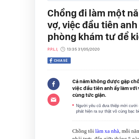
Chồng đi làm một nă
vợ, việc đầu tiên anh
phòng khám tư để ki
P.P.L.I,
13:35 31/05/2020
CHIA SẺ
Cả năm không được gặp chồn
việc đầu tiên anh ấy làm vớ
cùng tức giận.
Người yêu cũ đưa thiệp mời cưới c
phát hiện ra sự thật vô cùng bạc 
Chồng tôi
làm xa nhà
, mỗi năm
phải trực, đến giữa tháng 5 nà