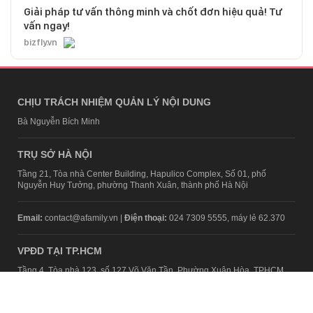
Giải pháp tư vấn thông minh và chốt đơn hiệu quả! Tư
vấn ngay!
bizfly.vn
CHỊU TRÁCH NHIỆM QUẢN LÝ NỘI DUNG
Bà Nguyễn Bích Minh
TRỤ SỞ HÀ NỘI
Tầng 21, Tòa nhà Center Building, Hapulico Complex, Số 01, phố
Nguyễn Huy Tưởng, phường Thanh Xuân, thành phố Hà Nội
Email:
contact@afamily.vn |
Điện thoại:
024 7309 5555, máy lẻ 62.370
VPĐD TẠI TP.HCM
Tầng 4, Tòa nhà 123, số 127 Võ Văn Tần, Phường Xuân Hòa, TPHCM
Điện thoại:
028 7307 7979