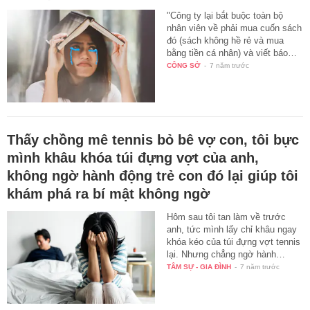
"Công ty lại bắt buộc toàn bộ
nhân viên về phải mua cuốn sách
đó (sách không hề rẻ và mua
bằng tiền cá nhân) và viết báo…
CÔNG SỞ
-
7 năm trước
Thấy chồng mê tennis bỏ bê vợ con, tôi bực
mình khâu khóa túi đựng vợt của anh,
không ngờ hành động trẻ con đó lại giúp tôi
khám phá ra bí mật không ngờ
Hôm sau tôi tan làm về trước
anh, tức mình lấy chỉ khâu ngay
khóa kéo của túi đựng vợt tennis
lại. Nhưng chẳng ngờ hành…
TÂM SỰ - GIA ĐÌNH
-
7 năm trước