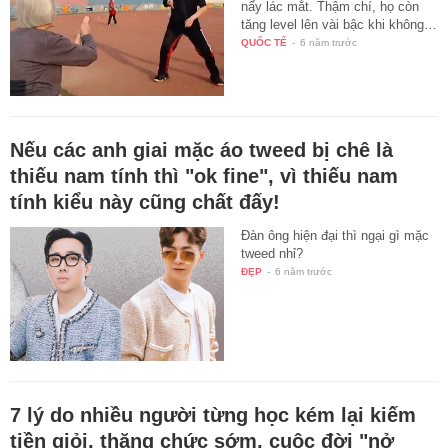
nấy lác mắt. Thậm chí, họ còn
tăng level lên vài bậc khi không…
QUỐC TẾ
-
6 năm trước
Nếu các anh giai mặc áo tweed bị chê là
thiếu nam tính thì "ok fine", vì thiếu nam
tính kiểu này cũng chất đấy!
Đàn ông hiện đại thì ngại gì mặc
tweed nhỉ?
ĐẸP
-
6 năm trước
7 lý do nhiều người từng học kém lại kiếm
tiền giỏi, thăng chức sớm, cuộc đời "nở