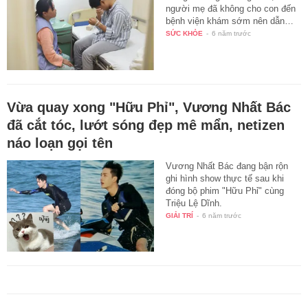
người mẹ đã không cho con đến
bệnh viện khám sớm nên dẫn…
SỨC KHỎE
-
6 năm trước
Vừa quay xong "Hữu Phỉ", Vương Nhất Bác
đã cắt tóc, lướt sóng đẹp mê mẩn, netizen
náo loạn gọi tên
Vương Nhất Bác đang bận rộn
ghi hình show thực tế sau khi
đóng bộ phim "Hữu Phỉ" cùng
Triệu Lệ Dĩnh.
GIẢI TRÍ
-
6 năm trước