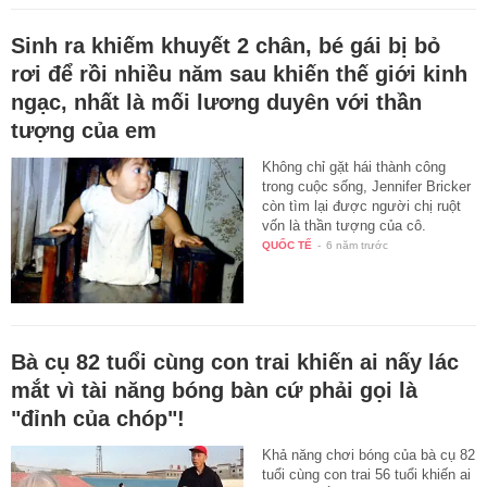
Sinh ra khiếm khuyết 2 chân, bé gái bị bỏ
rơi để rồi nhiều năm sau khiến thế giới kinh
ngạc, nhất là mối lương duyên với thần
tượng của em
Không chỉ gặt hái thành công
trong cuộc sống, Jennifer Bricker
còn tìm lại được người chị ruột
vốn là thần tượng của cô.
QUỐC TẾ
-
6 năm trước
Bà cụ 82 tuổi cùng con trai khiến ai nấy lác
mắt vì tài năng bóng bàn cứ phải gọi là
"đỉnh của chóp"!
Khả năng chơi bóng của bà cụ 82
tuổi cùng con trai 56 tuổi khiến ai