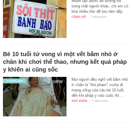
Muốn tạo được ấn tượng tốt
trong mắt người khác, chị em có
khá nhiều thứ để lưu tâm đấy.
CÔNG SỞ
-
7 năm trước
Bé 10 tuổi tử vong vì một vết bầm nhỏ ở
chân khi chơi thể thao, nhưng kết quả pháp
y khiến ai cũng sốc
Mọi người đều nghĩ vết bầm nhỏ
ở chân là "thủ phạm" cướp đi
mạng sống của cậu bé 10 tuổi,
đến khi pháp y vào cuộc thì…
SỨC KHỎE
-
7 năm trước