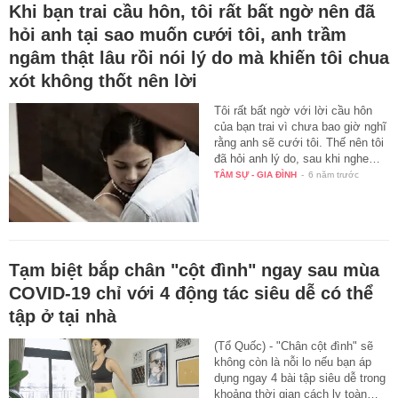
Khi bạn trai cầu hôn, tôi rất bất ngờ nên đã
hỏi anh tại sao muốn cưới tôi, anh trầm
ngâm thật lâu rồi nói lý do mà khiến tôi chua
xót không thốt nên lời
Tôi rất bất ngờ với lời cầu hôn
của bạn trai vì chưa bao giờ nghĩ
rằng anh sẽ cưới tôi. Thế nên tôi
đã hỏi anh lý do, sau khi nghe…
TÂM SỰ - GIA ĐÌNH
-
6 năm trước
Tạm biệt bắp chân "cột đình" ngay sau mùa
COVID-19 chỉ với 4 động tác siêu dễ có thể
tập ở tại nhà
(Tổ Quốc) - "Chân cột đình" sẽ
không còn là nỗi lo nếu bạn áp
dụng ngay 4 bài tập siêu dễ trong
khoảng thời gian cách ly toàn…