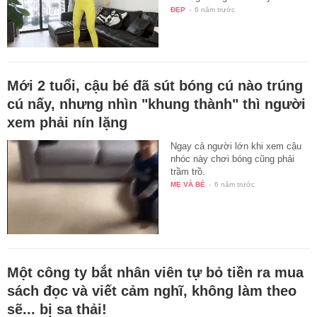
ĐẸP
-
6 năm trước
Mới 2 tuổi, cậu bé đã sút bóng cú nào trúng
cú nấy, nhưng nhìn "khung thành" thì người
xem phải nín lặng
Ngay cả người lớn khi xem cậu
nhóc này chơi bóng cũng phải
trầm trồ.
MẸ VÀ BÉ
-
6 năm trước
Một công ty bắt nhân viên tự bỏ tiền ra mua
sách đọc và viết cảm nghĩ, không làm theo
sẽ... bị sa thải!