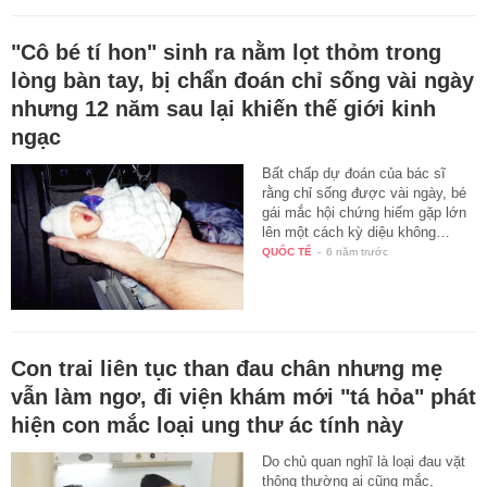
"Cô bé tí hon" sinh ra nằm lọt thỏm trong
lòng bàn tay, bị chẩn đoán chỉ sống vài ngày
nhưng 12 năm sau lại khiến thế giới kinh
ngạc
Bất chấp dự đoán của bác sĩ
rằng chỉ sống được vài ngày, bé
gái mắc hội chứng hiếm gặp lớn
lên một cách kỳ diệu không…
QUỐC TẾ
-
6 năm trước
Con trai liên tục than đau chân nhưng mẹ
vẫn làm ngơ, đi viện khám mới "tá hỏa" phát
hiện con mắc loại ung thư ác tính này
Do chủ quan nghĩ là loại đau vặt
thông thường ai cũng mắc,