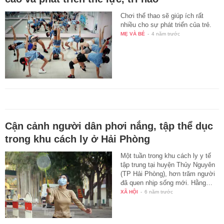
Chơi thể thao sẽ giúp ích rất
nhiều cho sự phát triển của trẻ.
MẸ VÀ BÉ
-
4 năm trước
Cận cảnh người dân phơi nắng, tập thể dục
trong khu cách ly ở Hải Phòng
Một tuần trong khu cách ly y tế
tập trung tại huyện Thủy Nguyên
(TP Hải Phòng), hơn trăm người
đã quen nhịp sống mới. Hằng…
XÃ HỘI
-
6 năm trước