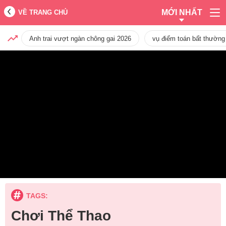
MỚI NHẤT
VỀ TRANG CHỦ
Anh trai vượt ngàn chông gai 2026
vụ điểm toán bất thường
TAGS:
Chơi Thể Thao