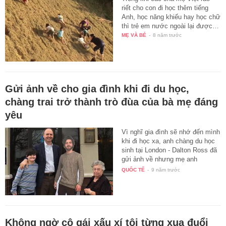
riết cho con đi học thêm tiếng
Anh, học năng khiếu hay học chữ
thì trẻ em nước ngoài lại được…
MẸ VÀ BÉ
-
8 năm trước
Gửi ảnh về cho gia đình khi đi du học,
chàng trai trở thành trò đùa của bà mẹ đáng
yêu
Vì nghĩ gia đình sẽ nhớ đến mình
khi đi học xa, anh chàng du học
sinh tại London - Dalton Ross đã
gửi ảnh về nhưng mẹ anh
chàng…
QUỐC TẾ
-
9 năm trước
Không ngờ cô gái xấu xí tôi từng xua đuổi