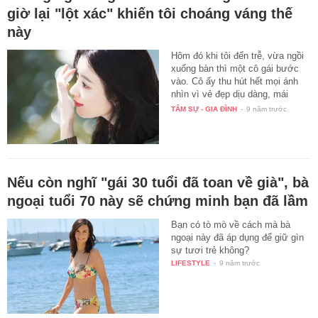
giờ lại "lột xác" khiến tôi choáng váng thế
này
Hôm đó khi tôi đến trễ, vừa ngồi
xuống bàn thì một cô gái bước
vào. Cô ấy thu hút hết mọi ánh
nhìn vì vẻ đẹp dịu dàng, mái
tóc…
TÂM SỰ - GIA ĐÌNH
-
9 năm trước
Nếu còn nghĩ "gái 30 tuổi đã toan về già", bà
ngoại tuổi 70 này sẽ chứng minh bạn đã lầm
Bạn có tò mò về cách mà bà
ngoại này đã áp dụng để giữ gìn
sự tươi trẻ không?
LIFESTYLE
-
9 năm trước