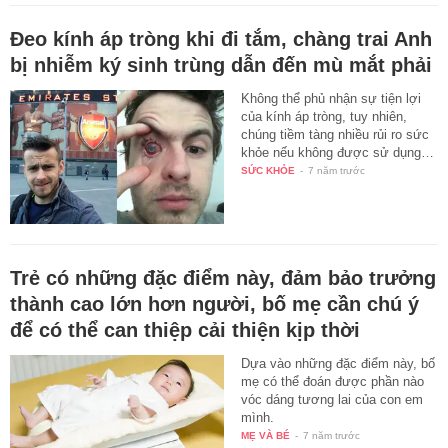
Đeo kính áp tròng khi đi tắm, chàng trai Anh
bị nhiễm ký sinh trùng dẫn đến mù mắt phải
Không thể phủ nhận sự tiện lợi
của kính áp tròng, tuy nhiên,
chúng tiềm tàng nhiều rủi ro sức
khỏe nếu không được sử dụng…
SỨC KHỎE
-
7 năm trước
Trẻ có những đặc điểm này, đảm bảo trưởng
thành cao lớn hơn người, bố mẹ cần chú ý
để có thể can thiệp cải thiện kịp thời
Dựa vào những đặc điểm này, bố
mẹ có thể đoán được phần nào
vóc dáng tương lai của con em
mình.
MẸ VÀ BÉ
-
7 năm trước