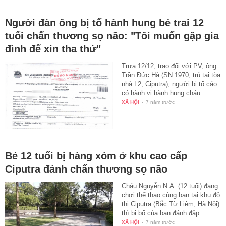
Người đàn ông bị tố hành hung bé trai 12
tuổi chấn thương sọ não: "Tôi muốn gặp gia
đình để xin tha thứ"
Trưa 12/12, trao đổi với PV, ông
Trần Đức Hà (SN 1970, trú tại tòa
nhà L2, Ciputra), người bị tố cáo
có hành vi hành hung cháu…
XÃ HỘI
-
7 năm trước
Bé 12 tuổi bị hàng xóm ở khu cao cấp
Ciputra đánh chấn thương sọ não
Cháu Nguyễn N.A. (12 tuổi) đang
chơi thể thao cùng bạn tại khu đô
thị Ciputra (Bắc Từ Liêm, Hà Nội)
thì bị bố của bạn đánh đập.
XÃ HỘI
-
7 năm trước