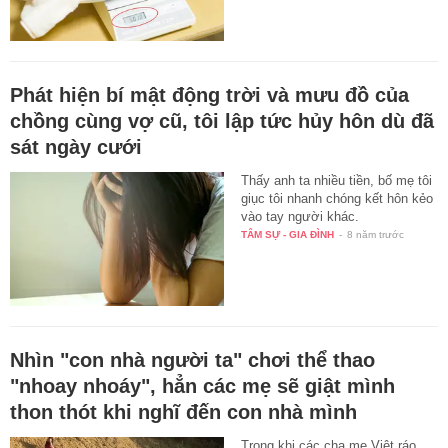
Phát hiện bí mật động trời và mưu đồ của
chồng cùng vợ cũ, tôi lập tức hủy hôn dù đã
sát ngày cưới
Thấy anh ta nhiều tiền, bố mẹ tôi
giục tôi nhanh chóng kết hôn kẻo
vào tay người khác.
TÂM SỰ - GIA ĐÌNH
-
8 năm trước
Nhìn "con nhà người ta" chơi thể thao
"nhoay nhoáy", hẳn các mẹ sẽ giật mình
thon thót khi nghĩ đến con nhà mình
Trong khi các cha mẹ Việt ráo