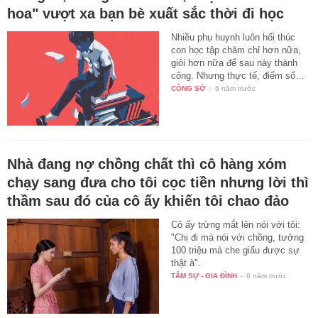
hoa" vượt xa bạn bè xuất sắc thời đi học
Nhiều phụ huynh luôn hối thúc
con học tập chăm chỉ hơn nữa,
giỏi hơn nữa để sau này thành
công. Nhưng thực tế, điểm số…
CÔNG SỞ
-
6 năm trước
Nhà đang nợ chồng chất thì cô hàng xóm
chạy sang đưa cho tôi cọc tiền nhưng lời thì
thầm sau đó của cô ấy khiến tôi chao đảo
Cô ấy trừng mắt lên nói với tôi:
"Chị đi mà nói với chồng, tưởng
100 triệu mà che giấu được sự
thật à".
TÂM SỰ - GIA ĐÌNH
-
6 năm trước