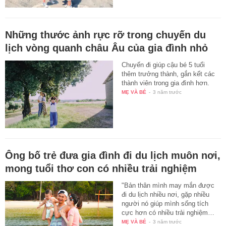
Những thước ảnh rực rỡ trong chuyến du
lịch vòng quanh châu Âu của gia đình nhỏ
Chuyến đi giúp cậu bé 5 tuổi
thêm trưởng thành, gắn kết các
thành viên trong gia đình hơn.
MẸ VÀ BÉ
-
3 năm trước
Ông bố trẻ đưa gia đình đi du lịch muôn nơi,
mong tuổi thơ con có nhiều trải nghiệm
"Bản thân mình may mắn được
đi du lịch nhiều nơi, gặp nhiều
người nó giúp mình sống tích
cực hơn có nhiều trải nghiệm…
MẸ VÀ BÉ
-
3 năm trước