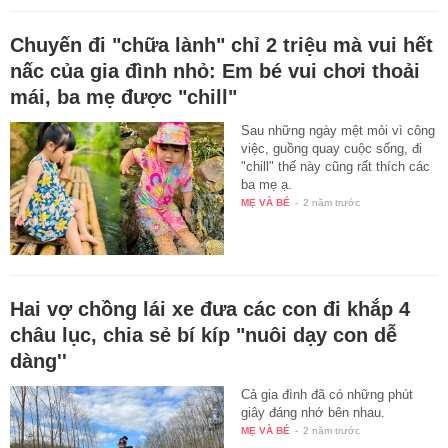
Chuyến đi "chữa lành" chỉ 2 triệu mà vui hết
nấc của gia đình nhỏ: Em bé vui chơi thoải
mái, ba mẹ được "chill"
Sau những ngày mệt mỏi vì công
việc, guồng quay cuộc sống, đi
"chill" thế này cũng rất thích các
ba mẹ ạ.
MẸ VÀ BÉ
-
2 năm trước
Hai vợ chồng lái xe đưa các con đi khắp 4
châu lục, chia sẻ bí kíp "nuôi dạy con dễ
dàng''
Cả gia đình đã có những phút
giây đáng nhớ bên nhau.
MẸ VÀ BÉ
-
2 năm trước