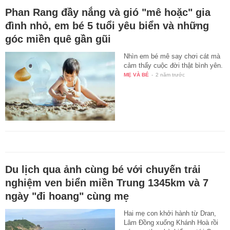
Phan Rang đầy nắng và gió "mê hoặc" gia
đình nhỏ, em bé 5 tuổi yêu biển và những
góc miền quê gần gũi
Nhìn em bé mê say chơi cát mà
cảm thấy cuộc đời thật bình yên.
MẸ VÀ BÉ
-
2 năm trước
Du lịch qua ảnh cùng bé với chuyến trải
nghiệm ven biển miền Trung 1345km và 7
ngày "đi hoang" cùng mẹ
Hai mẹ con khởi hành từ Dran,
Lâm Đồng xuống Khánh Hoà rồi