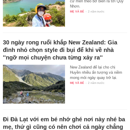
cứ men theo bờ biển ra tới Quy
Nhơn.
MẸ VÀ BÉ
-
2 năm trước
30 ngày rong ruổi khắp New Zealand: Gia
đình nhỏ chọn style đi bụi để khi về nhà
''ngỡ mọi chuyện chưa từng xảy ra''
New Zealand để lại cho chị
Huyền nhiều ấn tượng và niềm
mong mỏi ngày quay trở lại.
MẸ VÀ BÉ
-
2 năm trước
Đi Đà Lạt với em bé nhớ ghé nơi này nhé ba
mẹ, thứ gì cũng có nên chơi cả ngày chẳng