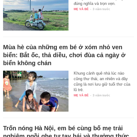
đúng nghĩa và trọn vẹn.
MẸ VÀ BÉ
-
3 năm trước
Mùa hè của những em bé ở xóm nhỏ ven
biển: Bắt ốc, thả diều, chơi đùa cả ngày ở
biển không chán
Khung cảnh quê nhà lúc nào
cũng thư thái, an nhiên và đây
cũng là nơi lưu giữ tuổi thơ của
lũ trẻ.
MẸ VÀ BÉ
-
3 năm trước
Trốn nóng Hà Nội, em bé cùng bố mẹ trải
nghiệm ngồi ghe tự tay hái và thưởng thức