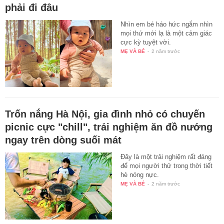
phải đi đâu
Nhìn em bé háo hức ngắm nhìn
mọi thứ mới lạ là một cảm giác
cực kỳ tuyệt vời.
MẸ VÀ BÉ
-
2 năm trước
Trốn nắng Hà Nội, gia đình nhỏ có chuyến
picnic cực "chill", trải nghiệm ăn đồ nướng
ngay trên dòng suối mát
Đây là một trải nghiệm rất đáng
để mọi người thử trong thời tiết
hè nóng nực.
MẸ VÀ BÉ
-
2 năm trước