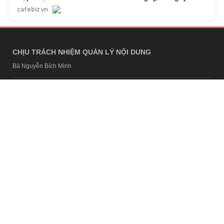
cafebiz.vn
CHỊU TRÁCH NHIỆM QUẢN LÝ NỘI DUNG
Bà Nguyễn Bích Minh
TRỤ SỞ HÀ NỘI
Tầng 21, Tòa nhà Center Building, Hapulico Complex, Số 01, phố
Nguyễn Huy Tưởng, phường Thanh Xuân, thành phố Hà Nội
Email:
contact@afamily.vn |
Điện thoại:
024 7309 5555, máy lẻ 62.370
VPĐD TẠI TP.HCM
Tầng 4, Tòa nhà 123, số 127 Võ Văn Tần, Phường Xuân Hòa, TPHCM
Điện thoại:
028 7307 7979
Giấy phép thiết lập trang thông tin điện tử tổng hợp trên mạng số