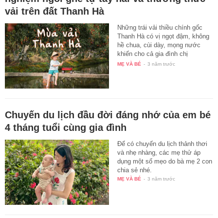
vải trên đất Thanh Hà
Những trái vải thiều chính gốc
Thanh Hà có vị ngọt đậm, không
hề chua, cùi dày, mọng nước
khiến cho cả gia đình chị
Thanh…
MẸ VÀ BÉ
-
3 năm trước
Chuyến du lịch đầu đời đáng nhớ của em bé
4 tháng tuổi cùng gia đình
Để có chuyến du lịch thảnh thơi
và nhẹ nhàng, các mẹ thử áp
dụng một số mẹo do bà mẹ 2 con
chia sẻ nhé.
MẸ VÀ BÉ
-
3 năm trước