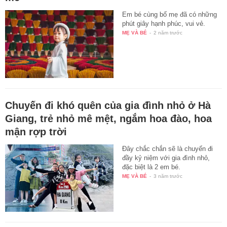
Em bé cùng bố mẹ đã có những
phút giây hạnh phúc, vui vẻ.
MẸ VÀ BÉ
-
2 năm trước
Chuyến đi khó quên của gia đình nhỏ ở Hà
Giang, trẻ nhỏ mê mệt, ngắm hoa đào, hoa
mận rợp trời
Đây chắc chắn sẽ là chuyến đi
đầy kỷ niệm với gia đình nhỏ,
đặc biệt là 2 em bé.
MẸ VÀ BÉ
-
3 năm trước