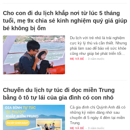
Cho con đi du lịch khắp nơi từ lúc 5 tháng
tuổi, mẹ 9x chia sẻ kinh nghiệm quý giá giúp
bé không bị ốm
Du lịch với trẻ nhỏ là trải nghiệm
cực kỳ lý thú và cần thiết. Nhưng
phải làm sao để bảo vệ sức khỏe
cũng như giúp bé phát triển tối…
MẸ VÀ BÉ
-
3 năm trước
Chuyến du lịch tự túc đi dọc miền Trung
bằng ô tô tự lái của gia đình có con nhỏ
Cả gia đình chị Quỳnh Anh đã có
những kỷ niệm đáng nhớ sau
chuyến đi 5 ngày 4 đêm tại miền
Trung.
MẸ VÀ BÉ
-
3 năm trước