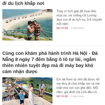
đi du lịch khắp nơi
Thay vì tích góp để mua nhà,
mua xe, vợ chồng chị Lương
đưa con đi du lịch xa, 5-6 chuyến
mỗi năm.
MẸ VÀ BÉ
-
3 năm trước
Cùng con khám phá hành trình Hà Nội - Đà
Nẵng 8 ngày 7 đêm bằng ô tô tự lái, ngắm
thiên nhiên tuyệt đẹp mà đi máy bay khó
cảm nhận được
Em bé Kem từ nhỏ đã được bố
mẹ đưa đi chơi khắp nơi và mê
mẩn mọi nơi con ghé đến. Mỗi
năm, gia đình chị Linh đều có…
MẸ VÀ BÉ
-
3 năm trước