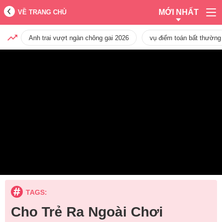
MỚI NHẤT
VỀ TRANG CHỦ
Anh trai vượt ngàn chông gai 2026
vụ điểm toán bất thường
TAGS:
Cho Trẻ Ra Ngoài Chơi