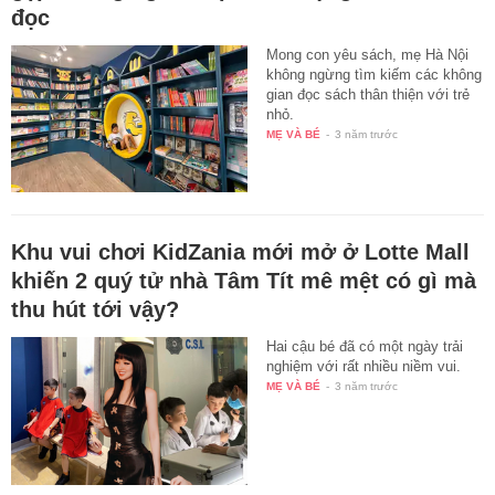
đọc
Mong con yêu sách, mẹ Hà Nội
không ngừng tìm kiếm các không
gian đọc sách thân thiện với trẻ
nhỏ.
MẸ VÀ BÉ
-
3 năm trước
Khu vui chơi KidZania mới mở ở Lotte Mall
khiến 2 quý tử nhà Tâm Tít mê mệt có gì mà
thu hút tới vậy?
Hai cậu bé đã có một ngày trải
nghiệm với rất nhiều niềm vui.
MẸ VÀ BÉ
-
3 năm trước