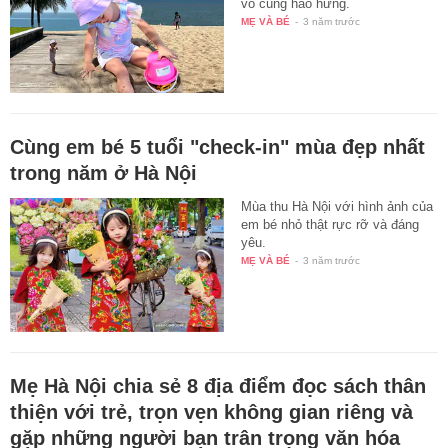
vô cùng hào hứng.
MẸ VÀ BÉ
-
3 năm trước
Cùng em bé 5 tuổi "check-in" mùa đẹp nhất
trong năm ở Hà Nội
Mùa thu Hà Nội với hình ảnh của
em bé nhỏ thật rực rỡ và đáng
yêu.
MẸ VÀ BÉ
-
3 năm trước
Mẹ Hà Nội chia sẻ 8 địa điểm đọc sách thân
thiện với trẻ, trọn vẹn không gian riêng và
gặp những người bạn trân trọng văn hóa