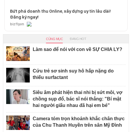
Bứt phá doanh thu Online, xây dựng uy tín lâu dài!
Đăng ký ngay!
bizfly.vn
CÙNG MỤC
ĐANG HOT
Làm sao để nói với con về SỰ CHIA LY?
Cứu trẻ sơ sinh suy hô hấp nặng do
thiếu surfactant
Siêu âm phát hiện thai nhi bị sứt môi, vợ
chồng sụp đổ, bác sĩ nói thẳng: "Bí mật
hai người giấu nhau đã hại em bé"
Camera tóm trọn khoảnh khắc chân thực
của Chu Thanh Huyền trên sân Mỹ Đình