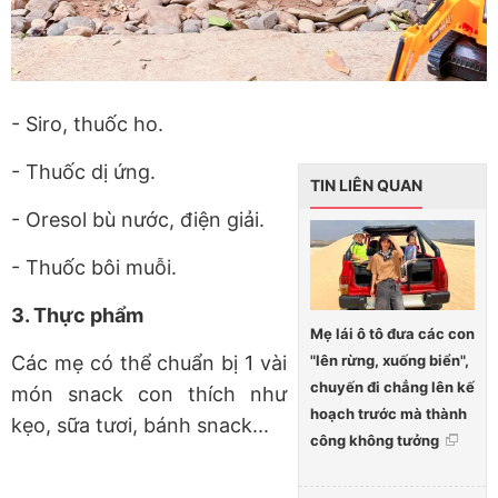
- Siro, thuốc ho.
- Thuốc dị ứng.
TIN LIÊN QUAN
- Oresol bù nước, điện giải.
- Thuốc bôi muỗi.
3. Thực phẩm
Mẹ lái ô tô đưa các con
"lên rừng, xuống biển",
Các mẹ có thể chuẩn bị 1 vài
chuyến đi chẳng lên kế
món snack con thích như
hoạch trước mà thành
kẹo, sữa tươi, bánh snack...
công không tưởng