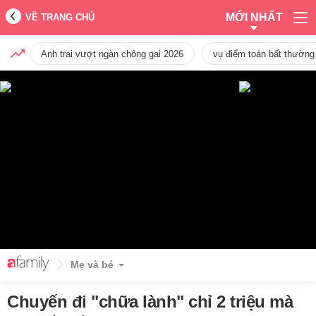
MỚI NHẤT
VỀ TRANG CHỦ
Anh trai vượt ngàn chông gai 2026
vụ điểm toán bất thường
Mẹ và bé
Chuyến đi "chữa lành" chỉ 2 triệu mà