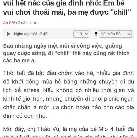
vui hết nấc của gia đình nhỏ: Em bé
vui chơi thoải mái, ba mẹ được "chill"
An Chi
2 năm trước
Nghe đọc bài
2:48
Sau những ngày mệt mỏi vì công việc, guồng
quay cuộc sống, đi "chill" thế này cũng rất thích
các ba mẹ ạ.
Thời tiết đã bắt đầu chớm vào hè, nhiều gia đình
đã khởi động mùa hè bằng những chuyến đi du
lịch xả stress. Nếu không có nhiều thời gian và
kinh tế giới hạn, những chuyến đi chơi picnic ngắn
chắc chắn là một lựa chọn hoàn hảo cho các gia
đình có con nhỏ.
Mới đây, chị Thảo Vũ, là mẹ của bé Mio 4 tuổi đã