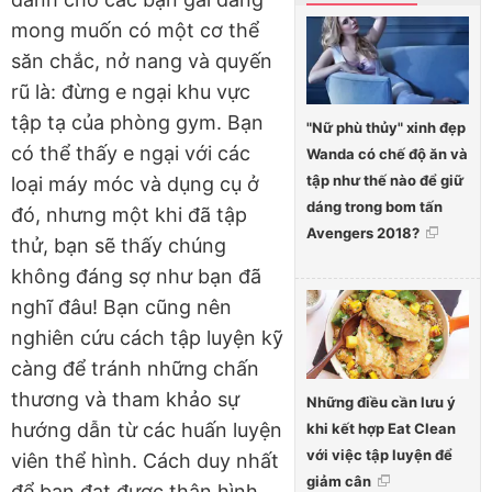
mong muốn có một cơ thể
săn chắc, nở nang và quyến
rũ là: đừng e ngại khu vực
tập tạ của phòng gym. Bạn
"Nữ phù thủy" xinh đẹp
có thể thấy e ngại với các
Wanda có chế độ ăn và
tập như thế nào để giữ
loại máy móc và dụng cụ ở
dáng trong bom tấn
đó, nhưng một khi đã tập
Avengers 2018?
thử, bạn sẽ thấy chúng
không đáng sợ như bạn đã
nghĩ đâu! Bạn cũng nên
nghiên cứu cách tập luyện kỹ
càng để tránh những chấn
thương và tham khảo sự
Những điều cần lưu ý
hướng dẫn từ các huấn luyện
khi kết hợp Eat Clean
với việc tập luyện để
viên thể hình. Cách duy nhất
giảm cân
để bạn đạt được thân hình