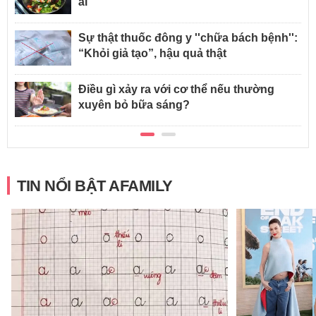
ái
Sự thật thuốc đông y ''chữa bách bệnh'':
“Khỏi giả tạo”, hậu quả thật
Điều gì xảy ra với cơ thể nếu thường
xuyên bỏ bữa sáng?
TIN NỔI BẬT AFAMILY