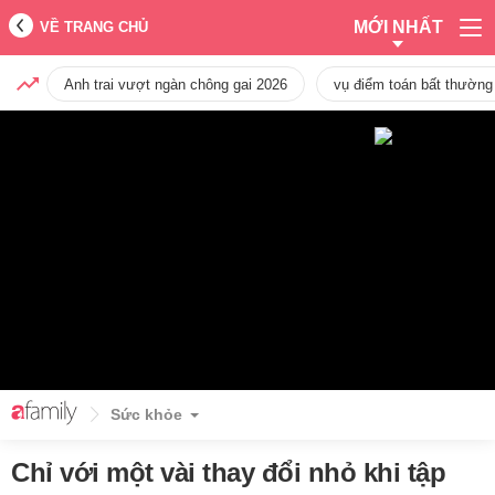
MỚI NHẤT
VỀ TRANG CHỦ
Anh trai vượt ngàn chông gai 2026
vụ điểm toán bất thường
Sức khỏe
Chỉ với một vài thay đổi nhỏ khi tập