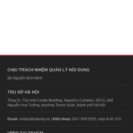
CHỊU TRÁCH NHIỆM QUẢN LÝ NỘI DUNG
Bà Nguyễn Bích Minh
TRỤ SỞ HÀ NỘI
Tầng 21, Tòa nhà Center Building, Hapulico Complex, Số 01, phố
Nguyễn Huy Tưởng, phường Thanh Xuân, thành phố Hà Nội
Email:
contact@afamily.vn |
Điện thoại:
024 7309 5555, máy lẻ 62.370