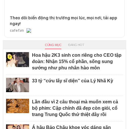
Theo dõi biến động thị trường mọi lúc, mọi nơi, tải app
ngay!
cafef.vn
CÙNG MỤC
ĐANG HOT
Hoa hậu 2K3 sinh con riêng cho CEO tập
đoàn: Nhận 15% cổ phần, sống sung
sướng như phu nhân hào môn
33 tỷ “cứu lấy sĩ diện” của Lý Nhã Kỳ
Lần đầu vì 2 câu thoại mà muốn xem cả
bộ phim: Cặp chính đã đẹp còn giỏi, cổ
trang Trung Quốc thứ thiệt đây rồi
Á hậu Bảo Châu khoe vóc dáng săn