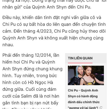
mạng xã hội). Dòng trạng thái này được cho là "lời
nhắn gửi" của Quỳnh Anh Shyn đến Chi Pu.
Điều này, khiến dân tình đặt nghi vấn giữa cô và
Chi Pu có sự bất hòa do liên quan đến chuyện tình
cảm. Đến tháng 4/2023, Chi Pu cũng hủy theo dõi
Quỳnh Anh Shyn và không xuất hiện chung cùng
nhau.
Phải đến tháng 12/2014, lần
TIN LIÊN QUAN
hiếm hoi Chi Pu và Quỳnh
Anh Shyn đứng chung khung
hình. Tuy nhiên, trong bức
hình còn có Hồ Ngọc Hà
đứng giữa. Cuối cùng đám
Chi Pu - Quỳnh Anh
cưới của Salim đã là nơi hàn
Shyn có hành động
đánh dấu chính thức
gắn tình bạn bị rạn nứt bấy
"gương vỡ lại lành"!