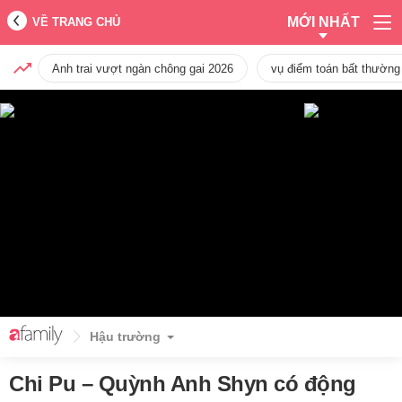
MỚI NHẤT
VỀ TRANG CHỦ
Anh trai vượt ngàn chông gai 2026
vụ điểm toán bất thường
Hậu trường
Chi Pu – Quỳnh Anh Shyn có động