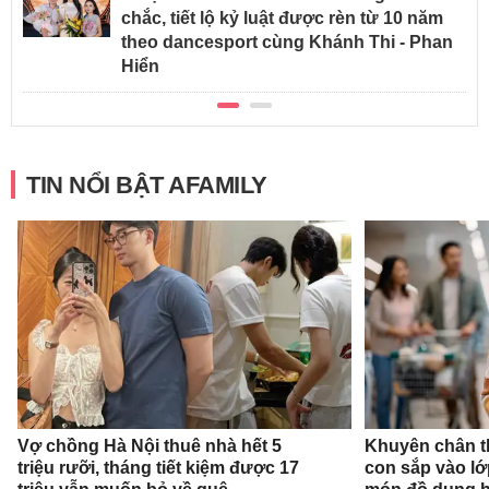
chắc, tiết lộ kỷ luật được rèn từ 10 năm
theo dancesport cùng Khánh Thi - Phan
Hiển
TIN NỔI BẬT AFAMILY
Vợ chồng Hà Nội thuê nhà hết 5
Khuyên chân t
triệu rưỡi, tháng tiết kiệm được 17
con sắp vào l