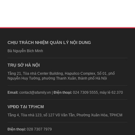
CHỊU TRÁCH NHIỆM QUẢN LÝ NỘI DUNG
Bà Nguyễn Bích Minh
TRỤ SỞ HÀ NỘI
Tầng 21, Tòa nhà Center Building, Hapulico Complex, Số 01, phố
Nguyễn Huy Tưởng, phường Thanh Xuân, thành phố Hà Nội
Email:
contact@afamily.vn |
Điện thoại:
024 7309 5555, máy lẻ 62.370
VPĐD TẠI TP.HCM
Tầng 4, Tòa nhà 123, số 127 Võ Văn Tần, Phường Xuân Hòa, TPHCM
Điện thoại:
028 7307 7979