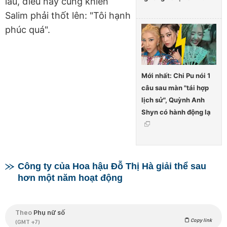
lâu, điều này cũng khiến
Salim phải thốt lên: "Tôi hạnh
phúc quá".
Mới nhất: Chi Pu nói 1
câu sau màn "tái hợp
lịch sử", Quỳnh Anh
Shyn có hành động lạ
Công ty của Hoa hậu Đỗ Thị Hà giải thể sau
hơn một năm hoạt động
Theo
Phụ nữ số
Copy link
(GMT +7)