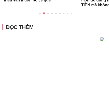
triệu vẫn muốn bỏ về quê
món đồ dụng họ
TIỀN mà không
ĐỌC THÊM