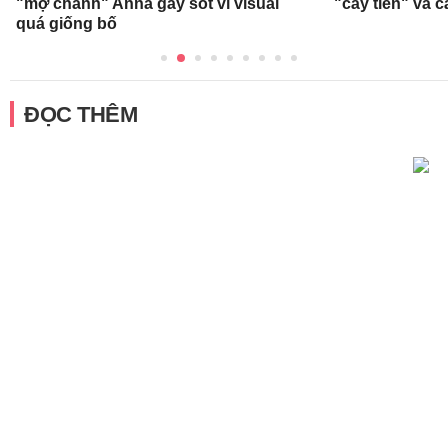
"mợ chảnh" Anna gây sốt vì visual
"cây tiền" và c
quá giống bố
ĐỌC THÊM