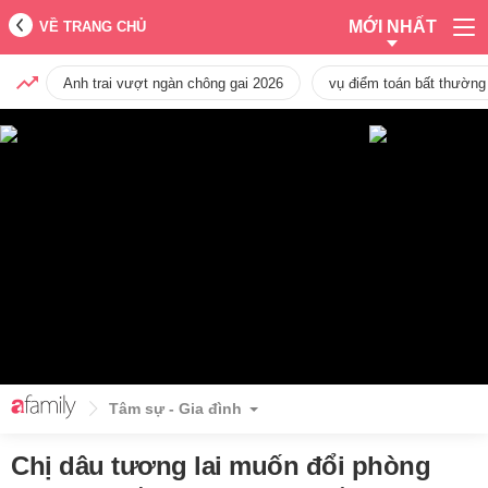
MỚI NHẤT
VỀ TRANG CHỦ
Anh trai vượt ngàn chông gai 2026
vụ điểm toán bất thường
Tâm sự - Gia đình
Chị dâu tương lai muốn đổi phòng