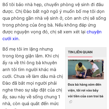
Bố tôi bảo nhà hẹp, chuyển phòng vệ sinh đi đâu
được. Chị Đào bất ngờ ngỏ ý muốn bố mẹ tôi dọn
qua phòng gần nhà vệ sinh ở, còn anh chị sẽ sống
trong phòng của ông bà. Nếu không đáp ứng
được nguyện vọng đó, chị sẽ xem xét lại
chuyện
cưới xin
.
Bố mẹ tôi im lặng nhưng
TIN LIÊN QUAN
trong lòng giận lắm. Khi chị
ấy ra về thì ông bà khuyên
anh tôi tìm người khác mà
cưới. Chưa về làm dâu mà chị
Đào đã bắt mọi người phải
Đưa bà hàng xóm đến
nghe theo sự sắp đặt của chị
viện, tôi rơi vào bẫy
vòi tiền của con trai bà
ấy, sau này về sống chung 1
nhà, còn quá quắt đến mức