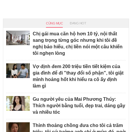
CÙNG MỤC
ĐANG HOT
Chị gái mua căn hộ hơn 10 tỷ, nội thất
sang trọng từng góc nhưng khi tôi đề
nghị báo hiếu, chị liền nói một câu khiến
tôi nghẹn lòng
Vợ định đem 200 triệu tiền tiết kiệm của
gia đình để đi "thay đổi số phận", tôi giật
mình hoảng hốt khi hiểu ra cô ấy định
làm gì
Gu người yêu của Mai Phương Thúy:
Thích người bằng tuổi, đẹp trai, dáng gầy
và nhiều tóc
Thỉnh thoảng chồng đưa cho tôi cả trăm
triệu, tôi cứ tưởng anh chỉ ở mức đó, ngờ