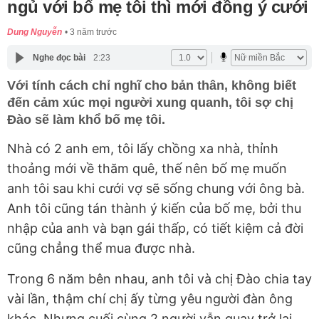
ngủ với bố mẹ tôi thì mới đồng ý cưới
Dung Nguyễn
3 năm trước
Nghe đọc bài
2:23
Với tính cách chỉ nghĩ cho bản thân, không biết
đến cảm xúc mọi người xung quanh, tôi sợ chị
Đào sẽ làm khổ bố mẹ tôi.
Nhà có 2 anh em, tôi lấy chồng xa nhà, thỉnh
thoảng mới về thăm quê, thế nên bố mẹ muốn
anh tôi sau khi cưới vợ sẽ sống chung với ông bà.
Anh tôi cũng tán thành ý kiến của bố mẹ, bởi thu
nhập của anh và bạn gái thấp, có tiết kiệm cả đời
cũng chẳng thể mua được nhà.
Trong 6 năm bên nhau, anh tôi và chị Đào chia tay
vài lần, thậm chí chị ấy từng yêu người đàn ông
khác. Nhưng cuối cùng 2 người vẫn quay trở lại