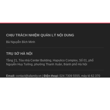
CHỊU TRÁCH NHIỆM QUẢN LÝ NỘI DUNG
Bà Nguyễn Bích Minh
TRỤ SỞ HÀ NỘI
Tầng 21, Tòa nhà Center Building, Hapulico Complex, Số 01, phố
Nguyễn Huy Tưởng, phường Thanh Xuân, thành phố Hà Nội
Email:
contact@afamily.vn |
Điện thoại:
024 7309 5555, máy lẻ 62.370
VPĐD TẠI TP.HCM
Tầng 4, Tòa nhà 123, số 127 Võ Văn Tần, Phường Xuân Hòa, TPHCM
Điện thoại:
028 7307 7979