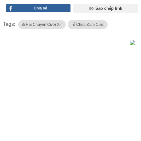
Chia sẻ
Sao chép link
Tags:
Bi Hài Chuyện Cưới Xin
Tổ Chức Đám Cưới