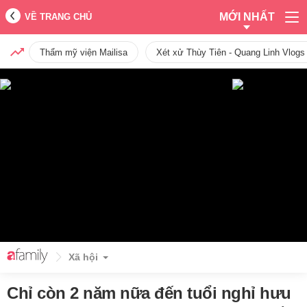
MỚI NHẤT
VỀ TRANG CHỦ
Thẩm mỹ viện Mailisa
Xét xử Thùy Tiên - Quang Linh Vlogs
Xã hội
Chỉ còn 2 năm nữa đến tuổi nghỉ hưu