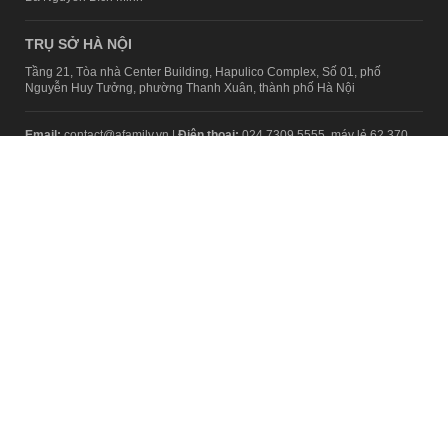
TRỤ SỞ HÀ NỘI
Tầng 21, Tòa nhà Center Building, Hapulico Complex, Số 01, phố
Nguyễn Huy Tưởng, phường Thanh Xuân, thành phố Hà Nội
Email:
contact@afamily.vn |
Điện thoại:
024 7309 5555, máy lẻ 62.370
VPĐD TẠI TP.HCM
Tầng 4, Tòa nhà 123, số 127 Võ Văn Tần, Phường Xuân Hòa, TPHCM
Điện thoại:
028 7307 7979
Giấy phép thiết lập trang thông tin điện tử tổng hợp trên mạng số
2217/GP-TTĐT do Sở Thông tin và Truyền thông Hà Nội cấp ngày 10
tháng 4 năm 2019
© Copyright 2008 - 2024 – Công ty Cổ phần VCCorp
Chính sách bảo mật