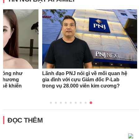
n nóng như
Lãnh đạo PNJ nói gì về mối quan hệ
oa hương
gia đình với cựu Giám đốc P-Lab
 sẽ khiến
trong vụ 28.000 viên kim cương?
ĐỌC THÊM