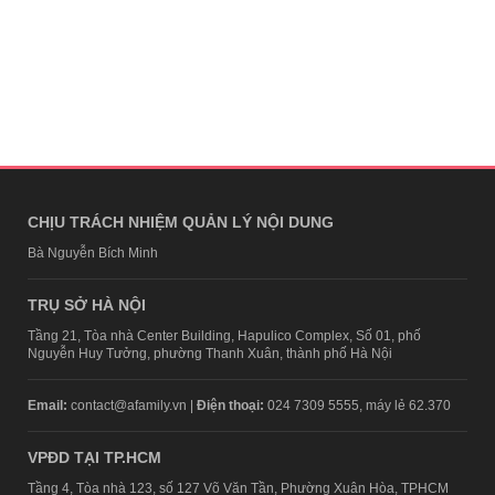
CHỊU TRÁCH NHIỆM QUẢN LÝ NỘI DUNG
Bà Nguyễn Bích Minh
TRỤ SỞ HÀ NỘI
Tầng 21, Tòa nhà Center Building, Hapulico Complex, Số 01, phố
Nguyễn Huy Tưởng, phường Thanh Xuân, thành phố Hà Nội
Email:
contact@afamily.vn |
Điện thoại:
024 7309 5555, máy lẻ 62.370
VPĐD TẠI TP.HCM
Tầng 4, Tòa nhà 123, số 127 Võ Văn Tần, Phường Xuân Hòa, TPHCM