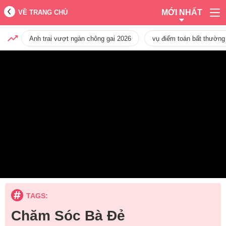
MỚI NHẤT
VỀ TRANG CHỦ
Anh trai vượt ngàn chông gai 2026
vụ điểm toán bất thường
TAGS:
Chăm Sóc Bà Đẻ