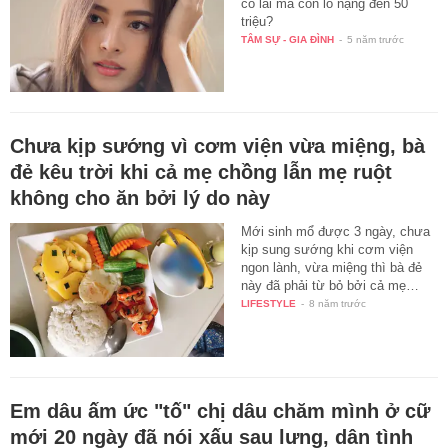
có lãi mà còn lỗ nặng đến 50
triệu?
TÂM SỰ - GIA ĐÌNH
-
5 năm trước
Chưa kịp sướng vì cơm viện vừa miệng, bà
đẻ kêu trời khi cả mẹ chồng lẫn mẹ ruột
không cho ăn bởi lý do này
Mới sinh mổ được 3 ngày, chưa
kịp sung sướng khi cơm viện
ngon lành, vừa miệng thì bà đẻ
này đã phải từ bỏ bởi cả mẹ…
LIFESTYLE
-
8 năm trước
Em dâu ấm ức "tố" chị dâu chăm mình ở cữ
mới 20 ngày đã nói xấu sau lưng, dân tình