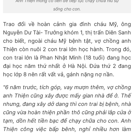
Anh Thiện mong có tiền để tiếp tục chạy chữa níu sự
sống cho con.
Trao đổi về hoàn cảnh gia đình cháu Mỹ, ông
Nguyễn Dư Tài- Trưởng khóm 1, thị trấn Diên Sanh
cho biết, ngoài cháu Mỹ bệnh tật, vợ chồng anh
Thiện còn nuôi 2 con trai lớn học hành. Trong đó,
con trai lớn là Phan Nhật Minh (18 tuổi) đang học
đại học năm thứ nhất ở Hà Nội. Đứa thứ 2 đang
học lớp 8 nên rất vất vả, gánh nặng nợ nần.
"6 năm trước, tích góp, vay mượn thêm, vợ chồng
anh Thiện cũng xây được mấy gian nhà để ở. Thế
nhưng, đang xây dở dang thì con trai bị bệnh, nhà
cũng vừa hoàn thiện phần thô cũng phải lắp cửa ở
tạm, dồn hết tiền bạc để chạy chữa cho con. Anh
Thiện công việc bấp bênh, nghỉ nhiều hơn làm