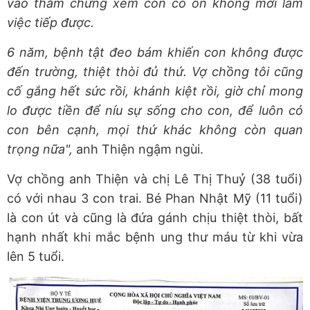
vào thăm chừng xem con có ổn không mới làm
việc tiếp được.
6 năm, bệnh tật đeo bám khiến con không được
đến trường, thiệt thòi đủ thứ. Vợ chồng tôi cũng
cố gắng hết sức rồi, khánh kiệt rồi, giờ chỉ mong
lo được tiền để níu sự sống cho con, để luôn có
con bên cạnh, mọi thứ khác không còn quan
trọng nữa",
anh Thiện ngậm ngùi.
Vợ chồng anh Thiện và chị Lê Thị Thuỷ (38 tuổi)
có với nhau 3 con trai. Bé Phan Nhật Mỹ (11 tuổi)
là con út và cũng là đứa gánh chịu thiệt thòi, bất
hạnh nhất khi mắc bệnh ung thư máu từ khi vừa
lên 5 tuổi.