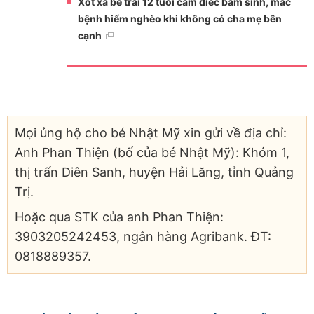
Xót xa bé trai 12 tuổi câm điếc bẩm sinh, mắc
bệnh hiểm nghèo khi không có cha mẹ bên
cạnh
Mọi ủng hộ cho bé Nhật Mỹ xin gửi về địa chỉ:
Anh Phan Thiện (bố của bé Nhật Mỹ): Khóm 1,
thị trấn Diên Sanh, huyện Hải Lăng, tỉnh Quảng
Trị.
Hoặc qua STK của anh Phan Thiện:
3903205242453, ngân hàng Agribank. ĐT:
0818889357.