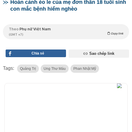
Hoàn cảnh éo le của mẹ đơn thân 18 tuổi sinh
con mắc bệnh hiểm nghèo
Theo
Phụ nữ Việt Nam
Copy link
(GMT +7)
Chia sẻ
Sao chép link
Tags:
Quảng Trị
Ung Thư Máu
Phan Nhật Mỹ