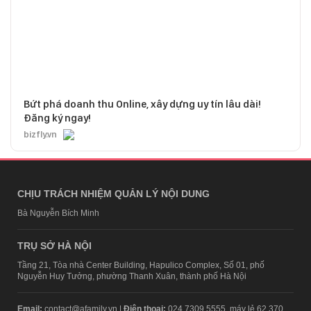
Bứt phá doanh thu Online, xây dựng uy tín lâu dài!
Đăng ký ngay!
bizfly.vn
CHỊU TRÁCH NHIỆM QUẢN LÝ NỘI DUNG
Bà Nguyễn Bích Minh
TRỤ SỞ HÀ NỘI
Tầng 21, Tòa nhà Center Building, Hapulico Complex, Số 01, phố
Nguyễn Huy Tưởng, phường Thanh Xuân, thành phố Hà Nội
Email:
contact@afamily.vn |
Điện thoại:
024 7309 5555, máy lẻ 62.370