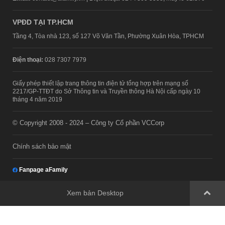
VPĐD TẠI TP.HCM
Tầng 4, Tòa nhà 123, số 127 Võ Văn Tần, Phường Xuân Hòa, TPHCM
Điện thoại:
028 7307 7979
Giấy phép thiết lập trang thông tin điện tử tổng hợp trên mạng số
2217/GP-TTĐT do Sở Thông tin và Truyền thông Hà Nội cấp ngày 10
tháng 4 năm 2019
© Copyright 2008 - 2024 – Công ty Cổ phần VCCorp
Chính sách bảo mật
Fanpage aFamily
Xem bản Desktop