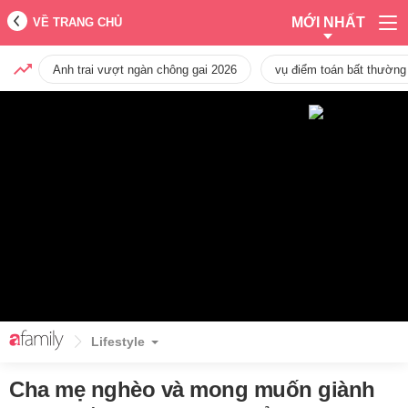
MỚI NHẤT
VỀ TRANG CHỦ
Anh trai vượt ngàn chông gai 2026
vụ điểm toán bất thường
Lifestyle
Cha mẹ nghèo và mong muốn giành