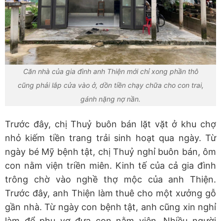
Căn nhà của gia đình anh Thiện mới chỉ xong phần thô
cũng phải lắp cửa vào ở, dồn tiền chạy chữa cho con trai,
gánh nặng nợ nần.
Trước đây, chị Thuỷ buôn bán lặt vặt ở khu chợ
nhỏ kiếm tiền trang trải sinh hoạt qua ngày. Từ
ngày bé Mỹ bệnh tật, chị Thuỷ nghỉ buôn bán, ôm
con nằm viện triền miên. Kinh tế của cả gia đình
trông chờ vào nghề thợ mộc của anh Thiện.
Trước đây, anh Thiện làm thuê cho một xưởng gỗ
gần nhà. Từ ngày con bệnh tật, anh cũng xin nghỉ
làm để phụ vợ đưa con nằm viện. Nhiều người