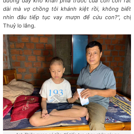
đường đầy khó khăn phía trước của con còn rất
dài mà vợ chồng tôi khánh kiệt rồi, không biết
nhìn đâu tiếp tục vay mượn để cứu con?",
chị
Thuỷ lo lắng.