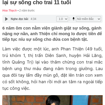
lại sự sống cho trai 11 tuổi
Hoa Thạch
2 năm trước
Nghe đọc bài
4:34
6 năm ôm con nằm viện giành giật sự sống, gánh
nặng nợ nần, anh Thiện chỉ mong lo được tiền để
tiếp tục níu sự sống cho đứa con bệnh tật.
Làm việc được một lúc, anh Phan Thiện (49 tuổi,
trú khóm 1, thị trấn Diên Sanh, huyện Hải Lăng,
tỉnh Quảng Trị) lại vào thăm chừng con trai mắc
bệnh ung thư máu đang nằm trong giường. Lau
qua đôi tay lấm đầy mùn gỗ, đặt lên trán con xem
có sốt không, hỏi han rồi mới an tâm ra ngoài tiếp
tục công việc.