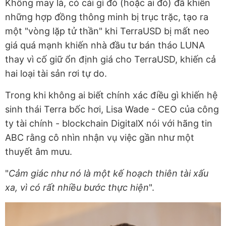
Không may là, có cái gì đó (hoặc ai đó) đã khiến
những hợp đồng thông minh bị trục trặc, tạo ra
một "vòng lặp tử thần" khi TerraUSD bị mất neo
giá quá mạnh khiến nhà đầu tư bán tháo LUNA
thay vì cố giữ ổn định giá cho TerraUSD, khiến cả
hai loại tài sản rơi tự do.
Trong khi không ai biết chính xác điều gì khiến hệ
sinh thái Terra bốc hơi, Lisa Wade - CEO của công
ty tài chính - blockchain DigitalX nói với hãng tin
ABC rằng cô nhìn nhận vụ việc gần như một
thuyết âm mưu.
"
Cảm giác như nó là một kế hoạch thiên tài xấu
xa, vì có rất nhiều bước thực hiện
".