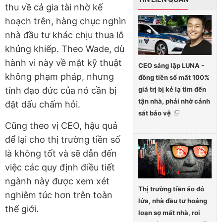
thu về cả gia tài nhờ kế
hoạch trên, hàng chục nghìn
nhà đầu tư khác chịu thua lỗ
khủng khiếp. Theo Wade, dù
hành vi này về mặt kỹ thuật
CEO sáng lập LUNA -
không phạm pháp, nhưng
đồng tiền số mất 100%
giá trị bị kẻ lạ tìm đến
tính đạo đức của nó cần bị
tận nhà, phải nhờ cảnh
đặt dấu chấm hỏi.
sát bảo vệ
Cũng theo vị CEO, hậu quả
để lại cho thị trường tiền số
là không tốt và sẽ dẫn đến
việc các quy định điều tiết
ngành này được xem xét
Thị trường tiền ảo đỏ
nghiêm túc hơn trên toàn
lửa, nhà đầu tư hoảng
thế giới.
loạn sợ mất nhà, rơi