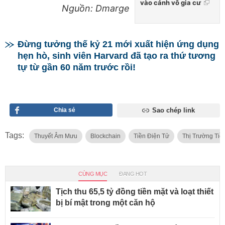
vào cảnh vô gia cư
Nguồn: Dmarge
Đừng tưởng thế kỷ 21 mới xuất hiện ứng dụng
hẹn hò, sinh viên Harvard đã tạo ra thứ tương
tự từ gần 60 năm trước rồi!
Chia sẻ
Sao chép link
Tags:
Thuyết Âm Mưu
Blockchain
Tiền Điện Tử
Thị Trường Tiề
CÙNG MỤC
ĐANG HOT
Tịch thu 65,5 tỷ đồng tiền mặt và loạt thiết
bị bí mật trong một căn hộ