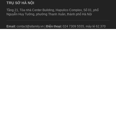
TRỤ SỞ HÀ NỘI
Tầng 21, Tòa nhà Center Building, Hapulico Complex, Số 01, phố
Nguyễn Huy Tưởng, phường Thanh Xuân, thành phố Hà Nội
Email:
contact@afamily.vn |
Điện thoại:
024 7309 5555, máy lẻ 62.370
VPĐD TẠI TP.HCM
Tầng 4, Tòa nhà 123, số 127 Võ Văn Tần, Phường Xuân Hòa, TPHCM
Điện thoại:
028 7307 7979
Giấy phép thiết lập trang thông tin điện tử tổng hợp trên mạng số
2217/GP-TTĐT do Sở Thông tin và Truyền thông Hà Nội cấp ngày 10
tháng 4 năm 2019
© Copyright 2008 - 2024 – Công ty Cổ phần VCCorp
Chính sách bảo mật
Fanpage aFamily