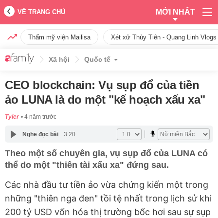
MỚI NHẤT
VỀ TRANG CHỦ
Thẩm mỹ viện Mailisa
Xét xử Thùy Tiên - Quang Linh Vlogs
Xã hội
Quốc tế
CEO blockchain: Vụ sụp đổ của tiền
ảo LUNA là do một "kế hoạch xấu xa"
Tyler
4 năm trước
Nghe đọc bài
3:20
Theo một số chuyên gia, vụ sụp đổ của LUNA có
thể do một "thiên tài xấu xa" đứng sau.
Các nhà đầu tư tiền ảo vừa chứng kiến một trong
những "thiên nga đen" tồi tệ nhất trong lịch sử khi
200 tỷ USD vốn hóa thị trường bốc hơi sau sự sụp