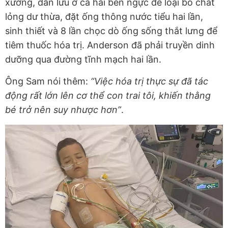
xương, dẫn lưu ở cả hai bên ngực để loại bỏ chất
lỏng dư thừa, đặt ống thông nước tiểu hai lần,
sinh thiết và 8 lần chọc dò ống sống thắt lưng để
tiêm thuốc hóa trị. Anderson đã phải truyền dinh
dưỡng qua đường tĩnh mạch hai lần.
Ông Sam nói thêm:
“Việc hóa trị thực sự đã tác
động rất lớn lên cơ thể con trai tôi, khiến thằng
bé trở nên suy nhược hơn”
.