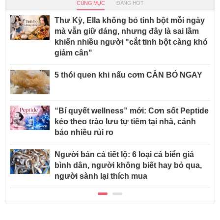
CÙNG MỤC
ĐANG HOT
Thư Kỳ, Ella không bỏ tinh bột mỗi ngày
mà vẫn giữ dáng, nhưng đây là sai lầm
khiến nhiều người "cắt tinh bột càng khó
giảm cân"
5 thói quen khi nấu cơm CẦN BỎ NGAY
“Bí quyết wellness” mới: Cơn sốt Peptide
kéo theo trào lưu tự tiêm tại nhà, cảnh
báo nhiều rủi ro
Người bán cá tiết lộ: 6 loại cá biển giá
bình dân, người không biết hay bỏ qua,
người sành lại thích mua