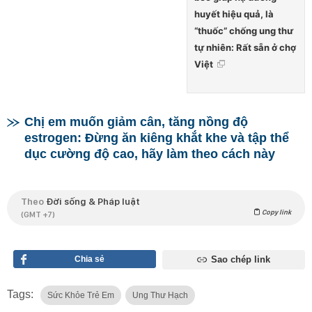
huyết hiệu quả, là
“thuốc” chống ung thư
tự nhiên: Rất sẵn ở chợ
Việt
Chị em muốn giảm cân, tăng nồng độ
estrogen: Đừng ăn kiêng khắt khe và tập thể
dục cường độ cao, hãy làm theo cách này
Theo
Đời sống & Pháp luật
Copy link
(GMT +7)
Chia sẻ
Sao chép link
Tags:
Sức Khỏe Trẻ Em
Ung Thư Hạch