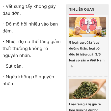
- Vết sưng tấy không gây
TIN LIÊN QUAN
đau đớn.
- Đổ mồ hôi nhiều vào ban
đêm.
- Nhiệt độ cơ thể tăng giảm
5 loại rau củ là 'vua'
thất thường không rõ
dưỡng thận, loại bỏ
độc tố hiệu quả: 3/5
nguyên nhân.
loại có sẵn ở Việt Nam
- Sụt cân.
- Ngứa không rõ nguyên
nhân.
Loại rau gia vị giá rẻ
bèo giúp hạ đường