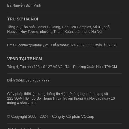
Bà Nguyễn Bích Minh
TRỤ SỞ HÀ NỘI
Tầng 21, Tòa nhà Center Building, Hapulico Complex, Số 01, phố
Nguyễn Huy Tưởng, phường Thanh Xuân, thành phố Hà Nội
Email:
contact@afamily.vn |
Điện thoại:
024 7309 5555, máy lẻ 62.370
VPĐD TẠI TP.HCM
Tầng 4, Tòa nhà 123, số 127 Võ Văn Tần, Phường Xuân Hòa, TPHCM
Điện thoại:
028 7307 7979
Giấy phép thiết lập trang thông tin điện tử tổng hợp trên mạng số
2217/GP-TTĐT do Sở Thông tin và Truyền thông Hà Nội cấp ngày 10
tháng 4 năm 2019
© Copyright 2008 - 2024 – Công ty Cổ phần VCCorp