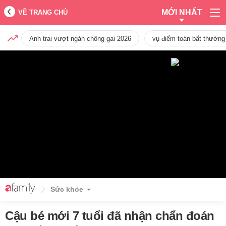
MỚI NHẤT
VỀ TRANG CHỦ
Anh trai vượt ngàn chông gai 2026
vụ điểm toán bất thường
Sức khỏe
Cậu bé mới 7 tuổi đã nhận chẩn đoán