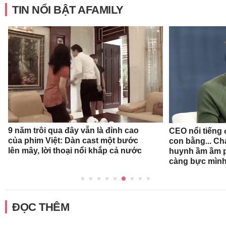
TIN NỔI BẬT AFAMILY
9 năm trôi qua đây vẫn là đỉnh cao
CEO nổi tiếng đ
của phim Việt: Dàn cast một bước
con bằng... Ch
lên mây, lời thoại nổi khắp cả nước
huynh ầm ầm p
càng bực mình
ĐỌC THÊM