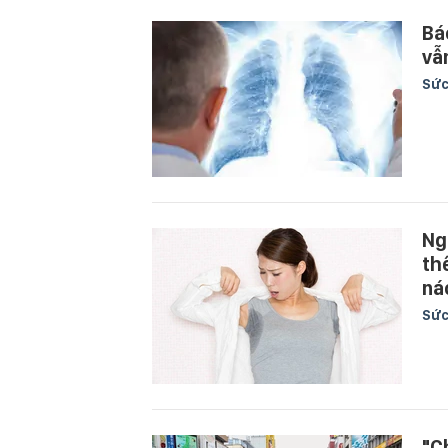
Bá
vẫ
Sức
Ng
th
ná
Sức
"C