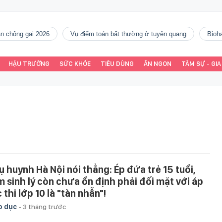
gàn chông gai 2026
vụ điểm toán bất thường ở tuyên quang
Bio
HẬU TRƯỜNG
SỨC KHỎE
TIÊU DÙNG
ĂN NGON
TÂM SỰ - GIA
ụ huynh Hà Nội nói thẳng: Ép đứa trẻ 15 tuổi,
m sinh lý còn chưa ổn định phải đối mặt với áp
 thi lớp 10 là "tàn nhẫn"!
o dục
-
3 tháng trước