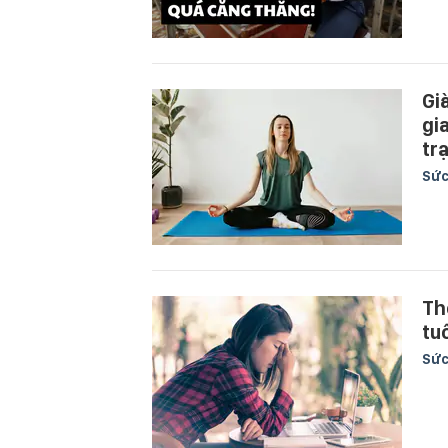
Gi
gi
tr
Sức
Th
tu
Sức