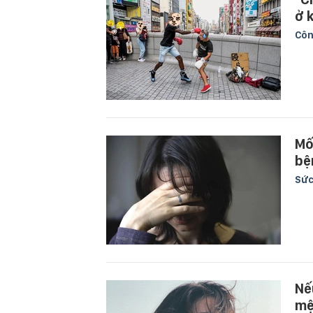
ở 
Côn
Mố
bệ
Sức
Nế
mệ