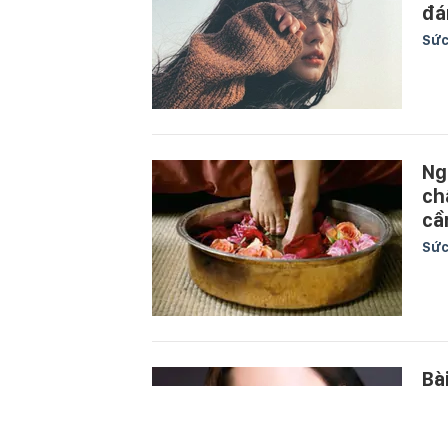
đá
Sức
Ng
ch
cầ
Sức
Bà
că
vi