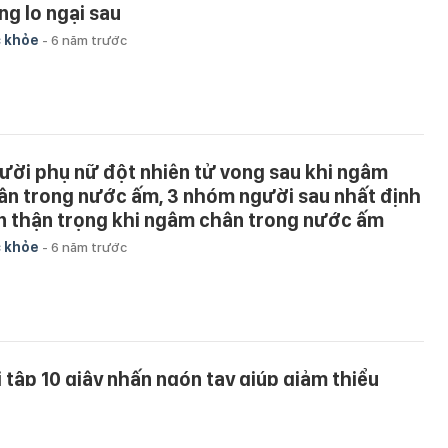
ng lo ngại sau
 khỏe
-
6 năm trước
ười phụ nữ đột nhiên tử vong sau khi ngâm
ân trong nước ấm, 3 nhóm người sau nhất định
n thận trọng khi ngâm chân trong nước ấm
 khỏe
-
6 năm trước
i tập 10 giây nhấn ngón tay giúp giảm thiểu
ng thẳng, tăng cường miễn dịch của nữ diễn
ên nổi tiếng người Nhật