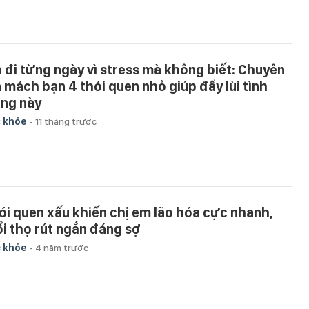
à đi từng ngày vì stress mà không biết: Chuyên
a mách bạn 4 thói quen nhỏ giúp đẩy lùi tình
ạng này
 khỏe
-
11 tháng trước
ói quen xấu khiến chị em lão hóa cực nhanh,
ổi thọ rút ngắn đáng sợ
 khỏe
-
4 năm trước