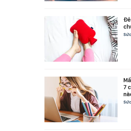
Đê
ch
Sức
Mấ
7 
nà
Sức