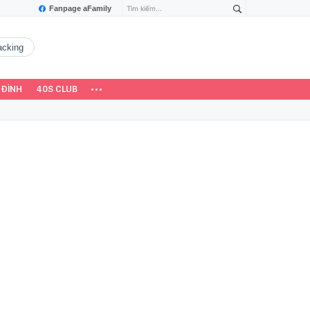
Fanpage aFamily
hacking
 ĐÌNH
40S CLUB