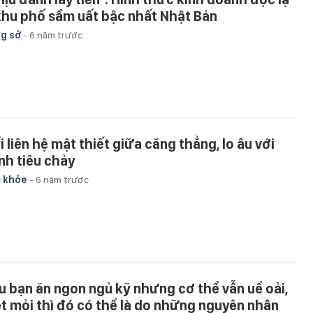
khu phố sầm uất bậc nhất Nhật Bản
g sở
-
6 năm trước
i liên hệ mật thiết giữa căng thẳng, lo âu với
nh tiêu chảy
 khỏe
-
6 năm trước
u bạn ăn ngon ngủ kỹ nhưng cơ thể vẫn uể oải,
t mỏi thì đó có thể là do những nguyên nhân