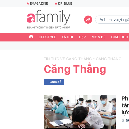
EMAGAZINE
DR. BLUE
Anh trai vượt n
LIFESTYLE
XÃ HỘI
ĐẸP
MẸ & BÉ
GIÁO DỤC
TIN TỨC VỀ CĂNG THẲNG - CANG THANG
Căng Thẳng
Chia sẻ
Ph
tâ
lực
Giá