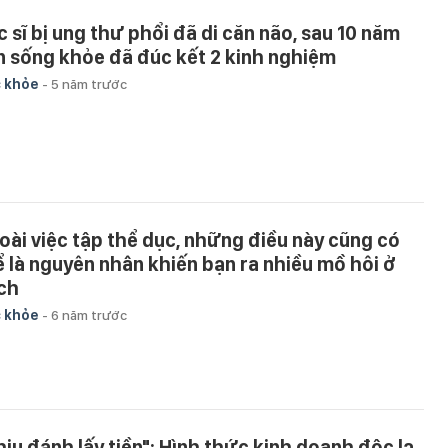
c sĩ bị ung thư phổi đã di căn não, sau 10 năm
n sống khỏe đã đúc kết 2 kinh nghiệm
 khỏe
-
5 năm trước
oài việc tập thể dục, những điều này cũng có
ể là nguyên nhân khiến bạn ra nhiều mồ hôi ở
ch
 khỏe
-
6 năm trước
hịu đánh lấy tiền": Hình thức kinh doanh độc lạ