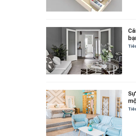
Că
bạ
Tiê
Sự
mộ
Tiê