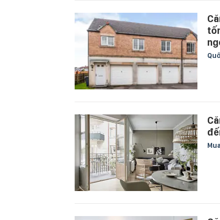
Că
tố
ng
Quố
Că
đế
Mu