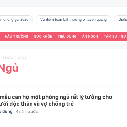
gàn chông gai 2026
vụ điểm toán bất thường ở tuyên quang
Bio
HẬU TRƯỜNG
SỨC KHỎE
TIÊU DÙNG
ĂN NGON
TÂM SỰ - GIA
 1 PHONG NGU
 Ngủ
 mẫu căn hộ một phòng ngủ rất lý tưởng cho
ười độc thân và vợ chồng trẻ
u dùng
-
4 năm trước