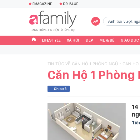
EMAGAZINE
DR. BLUE
Anh trai vượt n
LIFESTYLE
XÃ HỘI
ĐẸP
MẸ & BÉ
GIÁO DỤC
TIN TỨC VỀ CĂN HỘ 1 PHÒNG NGỦ - CAN HO
Căn Hộ 1 Phòng
Chia sẻ
14
ng
Tiê