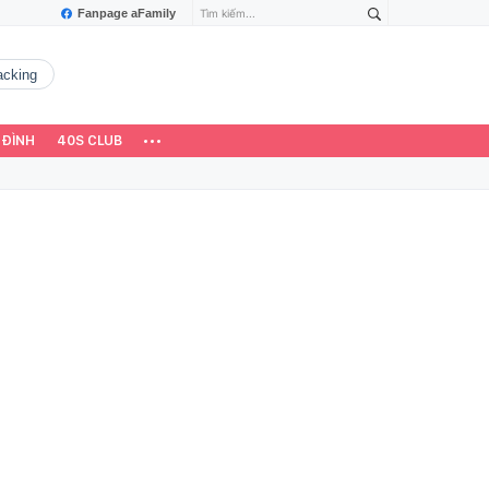
Fanpage aFamily
hacking
 ĐÌNH
40S CLUB