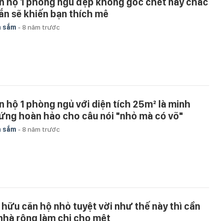
n hộ 1 phòng ngủ đẹp không góc chết này chắc
ắn sẽ khiến bạn thích mê
a sắm
-
8 năm trước
n hộ 1 phòng ngủ với diện tích 25m² là minh
ứng hoàn hảo cho câu nói "nhỏ mà có võ"
a sắm
-
8 năm trước
 hữu căn hộ nhỏ tuyệt vời như thế này thì cần
 nhà rộng làm chi cho mệt