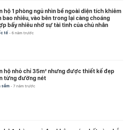
n hộ 1 phòng ngủ nhìn bề ngoài diện tích khiêm
n bao nhiêu, vào bên trong lại càng choáng
ợp bấy nhiêu nhờ sự tài tình của chủ nhân
c tế
-
6 năm trước
n hộ nhỏ chỉ 35m² nhưng được thiết kế đẹp
n từng đường nét
a sắm
-
7 năm trước