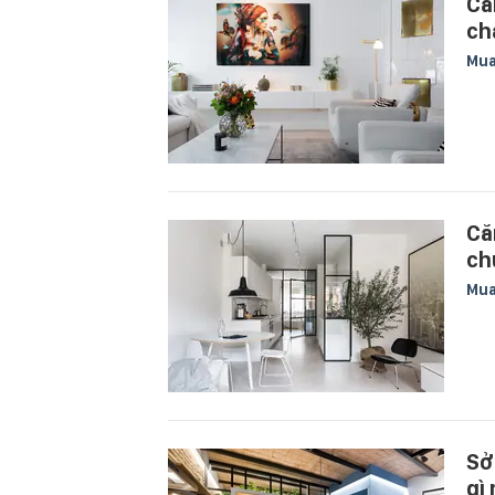
Că
ch
Mu
Că
ch
Mu
Sở
gì