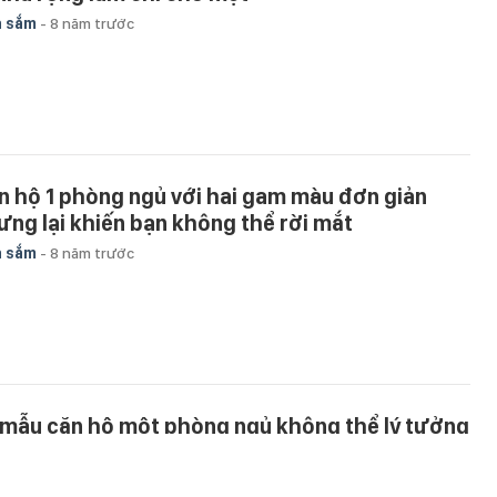
a sắm
-
8 năm trước
n hộ 1 phòng ngủ với hai gam màu đơn giản
ưng lại khiến bạn không thể rời mắt
a sắm
-
8 năm trước
 mẫu căn hộ một phòng ngủ không thể lý tưởng
n cho người độc thân và vợ chồng trẻ
a sắm
-
9 năm trước