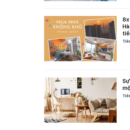
8x
Hà
ti
Tiê
Sự
mộ
Tiê