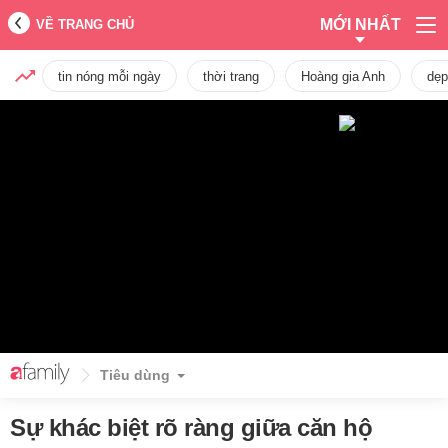
MỚI NHẤT
VỀ TRANG CHỦ
tin nóng mỗi ngày
thời trang
Hoàng gia Anh
dẹp
Tiêu dùng
Sự khác biệt rõ ràng giữa căn hộ