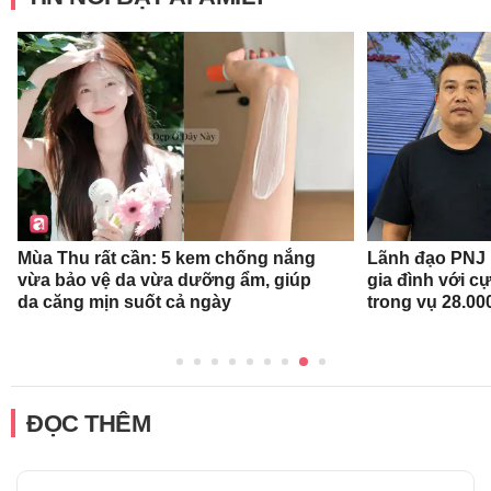
Mùa Thu rất cần: 5 kem chống nắng
Lãnh đạo PNJ n
vừa bảo vệ da vừa dưỡng ẩm, giúp
gia đình với c
da căng mịn suốt cả ngày
trong vụ 28.00
ĐỌC THÊM