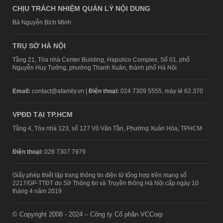
CHỊU TRÁCH NHIỆM QUẢN LÝ NỘI DUNG
Bà Nguyễn Bích Minh
TRỤ SỞ HÀ NỘI
Tầng 21, Tòa nhà Center Building, Hapulico Complex, Số 01, phố
Nguyễn Huy Tưởng, phường Thanh Xuân, thành phố Hà Nội
Email:
contact@afamily.vn |
Điện thoại:
024 7309 5555, máy lẻ 62.370
VPĐD TẠI TP.HCM
Tầng 4, Tòa nhà 123, số 127 Võ Văn Tần, Phường Xuân Hòa, TPHCM
Điện thoại:
028 7307 7979
Giấy phép thiết lập trang thông tin điện tử tổng hợp trên mạng số
2217/GP-TTĐT do Sở Thông tin và Truyền thông Hà Nội cấp ngày 10
tháng 4 năm 2019
© Copyright 2008 - 2024 – Công ty Cổ phần VCCorp