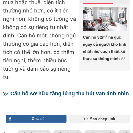
mua hoặc thuê, diện tích
thường nhỏ hơn, có ít tiện
nghi hơn, không có tường và
không có sự riêng tư nhất
định. Căn hộ một phòng ngủ
Căn hộ 32m² hạ gục
thường có giá cao hơn, diện
ngay cả người khó tính
nhất nhờ cách thiết kế
tích có thể lớn hơn, có thêm
thực sự thông minh
tiện nghi, thêm nhiều bức
tường và đảm bảo sự riêng
tư.
Căn hộ sở hữu tầng lửng thu hút vạn ánh nhìn
Chia sẻ
Sao chép link