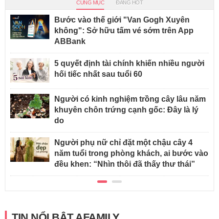
CÙNG MỤC
ĐANG HOT
Bước vào thế giới "Van Gogh Xuyên
không": Sở hữu tấm vé sớm trên App
ABBank
5 quyết định tài chính khiến nhiều người
hối tiếc nhất sau tuổi 60
Người có kinh nghiệm trồng cây lâu năm
khuyên chôn trứng cạnh gốc: Đây là lý
do
Người phụ nữ chỉ đặt một chậu cây 4
năm tuổi trong phòng khách, ai bước vào
đều khen: “Nhìn thôi đã thấy thư thái”
TIN NỔI BẬT AFAMILY