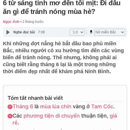
6 từ sáng tinh mơ đến tối mịt: Đi đâu
ăn gì để tránh nóng mùa hè?
Ngọc Ánh
2 tháng trước
Nghe đọc bài
7:08
Khi những đợt nắng hè bắt đầu bao phủ miền
Bắc, nhiều người có xu hướng tìm đến các vùng
biển để tránh nóng. Thế nhưng, không phải ai
cũng biết rằng tháng 6 lại là một trong những
thời điểm đẹp nhất để khám phá Ninh Bình.
Tóm tắt nhanh bài viết
Tháng 6
là
mùa lúa chín
vàng ở
Tam Cốc
.
Các
phương tiện
di chuyển
thuận tiện,
giá
rẻ
.