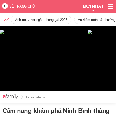
MỚI NHẤT
VỀ TRANG CHỦ
Anh trai vượt ngàn chông gai 2026
vụ điểm toán bất thường
Lifestyle
Cẩm nang khám phá Ninh Bình tháng