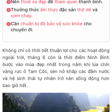
Nên
thuê
xe đạp
để
tham quan
thanh bình.
Thưởng thức
ẩm thực
đặc sản
thịt dê
và
cơm cháy
.
Cần
chuẩn bị
đồ bảo vệ
sức khỏe
cho
chuyến đi.
Không chỉ có thời tiết thuận lợi cho các hoạt động
ngoài trời, tháng 6 còn là thời điểm Ninh Bình
bước vào mùa đẹp nhất trong năm khi lúa chín
vàng rực ở Tam Cốc, sen nở khắp các đầm nước
và hệ sinh thái tự nhiên trở nên sống động hơn
bao giờ hết.