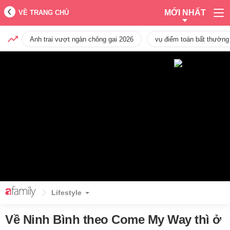
MỚI NHẤT
VỀ TRANG CHỦ
Anh trai vượt ngàn chông gai 2026
vụ điểm toán bất thường
Lifestyle
Về Ninh Bình theo Come My Way thì ở