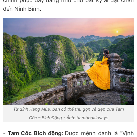
chinh phục đầy đáng nhớ cho bất kỳ ai đặt chân
đến Ninh Bình.
Từ đỉnh Hang Múa, bạn có thể thu gọn vẻ đẹp của Tam
Cốc – Bích Động - Ảnh: bambooairways
- Tam Cốc Bích động:
Được mệnh danh là “Vịnh