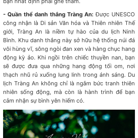
bạn nhất định phải ghé thăm.
- Quần thể danh thắng Tràng An:
Được UNESCO
công nhận là Di sản Văn hóa và Thiên nhiên Thế
giới, Tràng An là niềm tự hào của du lịch Ninh
Bình. Khu danh thắng này sở hữu hệ thống núi đá
vôi hùng vĩ, sông ngòi đan xen và hàng chục hang
động kỳ ảo. Khi ngồi trên chiếc thuyền nan, bạn
sẽ được đưa qua những hang động tối om, nơi
thạch nhũ rủ xuống lung linh trong ánh sáng. Du
lịch Tràng An không chỉ là ngắm bức tranh thiên
nhiên sống động, mà còn là hành trình để bạn
cảm nhận sự bình yên hiếm có.