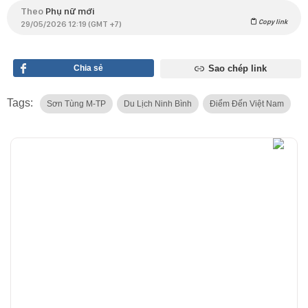
Theo
Phụ nữ mới
Copy link
29/05/2026 12:19 (GMT +7)
Chia sẻ
Sao chép link
Tags:
Sơn Tùng M-TP
Du Lịch Ninh Bình
Điểm Đến Việt Nam