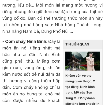
nướng, lẩu dê... Mỗi món lại mang một hương vị
riêng nhưng đều giữ được sự đặc trưng của thịt dê
vùng cố đô. Bạn có thể thưởng thức món ăn này
tại những nhà hàng sau: Nhà hàng Thành Long,
Nhà hàng Năm Dê, Dũng Phố Núi,...
- Cơm cháy Ninh Bình:
Đây là
TIN LIÊN QUAN
món ăn nổi tiếng nhất mà
hầu như ai đến Ninh Bình
cũng phải thử. Miếng cơm
giòn rụm, vàng óng, khi ăn
kèm nước sốt dê núi đậm đà
Không còn vẻ thơ
thì hương vị càng thêm hấp
mộng quen thuộc, 2
tọa độ tại Ninh Bình
dẫn. Cơm cháy không chỉ là
trong MV của Sơn
món ăn no bụng tại chỗ mà
Tùng M-TP dự đoán
còn được nhiều du khách
sắp tăng lượt check-in