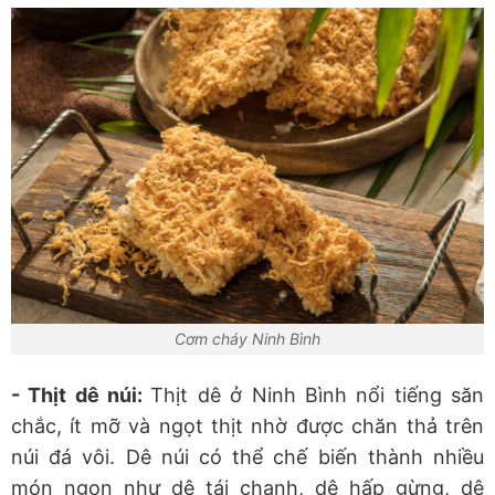
Cơm cháy Ninh Bình
- Thịt dê núi:
Thịt dê ở Ninh Bình nổi tiếng săn
chắc, ít mỡ và ngọt thịt nhờ được chăn thả trên
núi đá vôi. Dê núi có thể chế biến thành nhiều
món ngon như dê tái chanh, dê hấp gừng, dê