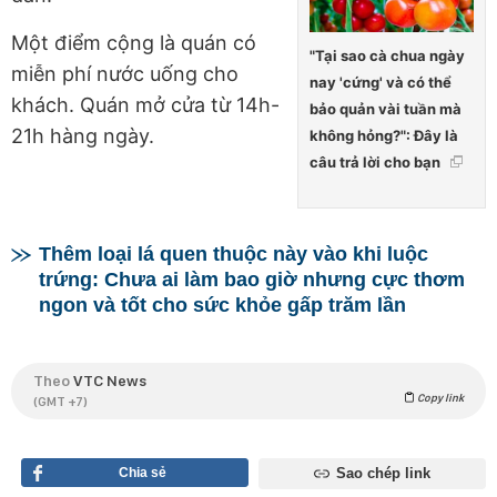
Một điểm cộng là quán có
"Tại sao cà chua ngày
miễn phí nước uống cho
nay 'cứng' và có thể
khách. Quán mở cửa từ 14h-
bảo quản vài tuần mà
21h hàng ngày.
không hỏng?": Đây là
câu trả lời cho bạn
Thêm loại lá quen thuộc này vào khi luộc
trứng: Chưa ai làm bao giờ nhưng cực thơm
ngon và tốt cho sức khỏe gấp trăm lần
Theo
VTC News
Copy link
(GMT +7)
Chia sẻ
Sao chép link