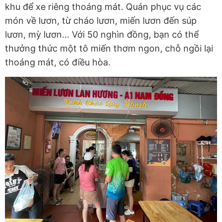
khu để xe riêng thoáng mát. Quán phục vụ các
món về lươn, từ cháo lươn, miến lươn đến súp
lươn, mỳ lươn... Với 50 nghìn đồng, bạn có thể
thưởng thức một tô miến thơm ngon, chỗ ngồi lại
thoáng mát, có điều hòa.