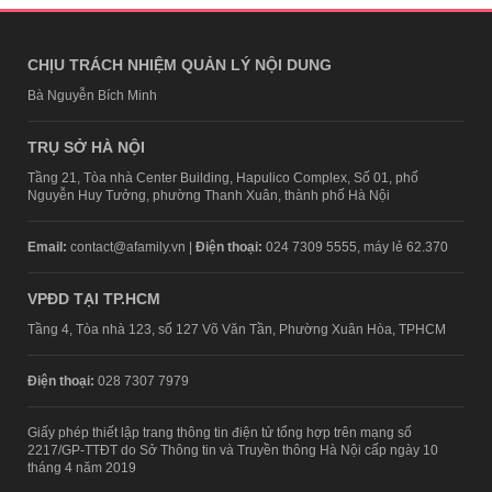
CHỊU TRÁCH NHIỆM QUẢN LÝ NỘI DUNG
Bà Nguyễn Bích Minh
TRỤ SỞ HÀ NỘI
Tầng 21, Tòa nhà Center Building, Hapulico Complex, Số 01, phố
Nguyễn Huy Tưởng, phường Thanh Xuân, thành phố Hà Nội
Email:
contact@afamily.vn |
Điện thoại:
024 7309 5555, máy lẻ 62.370
VPĐD TẠI TP.HCM
Tầng 4, Tòa nhà 123, số 127 Võ Văn Tần, Phường Xuân Hòa, TPHCM
Điện thoại:
028 7307 7979
Giấy phép thiết lập trang thông tin điện tử tổng hợp trên mạng số
2217/GP-TTĐT do Sở Thông tin và Truyền thông Hà Nội cấp ngày 10
tháng 4 năm 2019