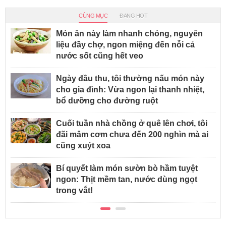
CÙNG MỤC
ĐANG HOT
Món ăn này làm nhanh chóng, nguyên
liệu đầy chợ, ngon miệng đến nỗi cả
nước sốt cũng hết veo
Ngày đầu thu, tôi thường nấu món này
cho gia đình: Vừa ngon lại thanh nhiệt,
bổ dưỡng cho đường ruột
Cuối tuần nhà chồng ở quê lên chơi, tôi
đãi mâm cơm chưa đến 200 nghìn mà ai
cũng xuýt xoa
Bí quyết làm món sườn bò hầm tuyệt
ngon: Thịt mềm tan, nước dùng ngọt
trong vắt!