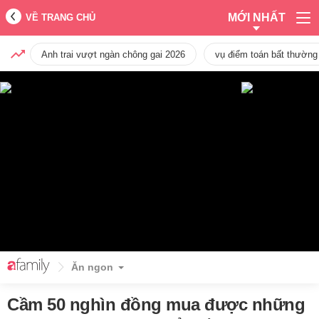
MỚI NHẤT
VỀ TRANG CHỦ
Anh trai vượt ngàn chông gai 2026
vụ điểm toán bất thường
Ăn ngon
Cầm 50 nghìn đồng mua được những