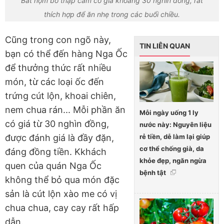
Bát nộm bò thập cẩm có giá khoảng 30 nghìn đồng, rất
thích hợp để ăn nhẹ trong các buổi chiều.
Cũng trong con ngõ này,
TIN LIÊN QUAN
bạn có thể đến hàng Nga Ốc
để thưởng thức rất nhiều
món, từ các loại ốc đến
trứng cút lộn, khoai chiên,
nem chua rán... Mỗi phần ăn
Mỗi ngày uống 1 ly
có giá từ 30 nghìn đồng,
nước này: Nguyên liệu
rẻ tiền, dễ làm lại giúp
được đánh giá là đầy đặn,
cơ thể chống già, da
đáng đồng tiền. Kkhách
khỏe đẹp, ngăn ngừa
quen của quán Nga Ốc
bệnh tật
không thể bỏ qua món đặc
sản là cút lộn xào me có vị
chua chua, cay cay rất hấp
dẫn.