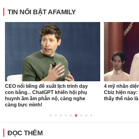
TIN NỔI BẬT AFAMILY
CEO nổi tiếng đề xuất lịch trình dạy
4 mỹ nhân diệ
con bằng... ChatGPT khiến hội phụ
Cbiz hiện nay: 
huynh ầm ầm phẫn nộ, càng nghe
thấy thế nào l
càng bực mình!
ĐỌC THÊM