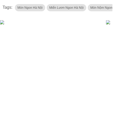
Tags:
Món Ngon Hà Nội
Miến Lươn Ngon Hà Nội
Món Nộm Ngon