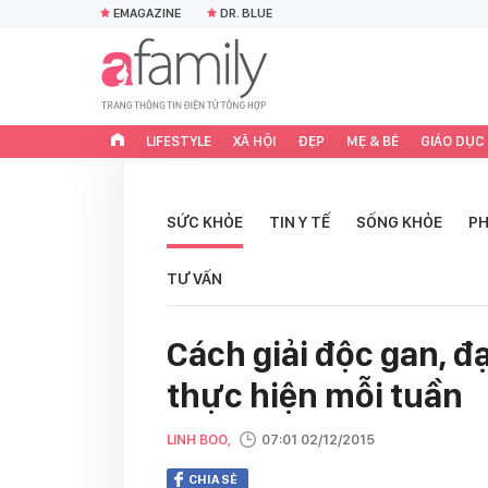
EMAGAZINE
DR. BLUE
LIFESTYLE
XÃ HỘI
ĐẸP
MẸ & BÉ
GIÁO DỤC
SỨC KHỎE
TIN Y TẾ
SỐNG KHỎE
PH
TƯ VẤN
Cách giải độc gan, đ
thực hiện mỗi tuần
LINH BOO,
07:01 02/12/2015
CHIA SẺ