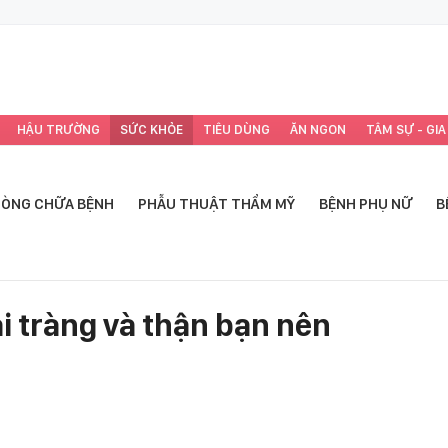
HẬU TRƯỜNG
SỨC KHỎE
TIÊU DÙNG
ĂN NGON
TÂM SỰ - GIA
ÒNG CHỮA BỆNH
PHẪU THUẬT THẨM MỸ
BỆNH PHỤ NỮ
B
ại tràng và thận bạn nên