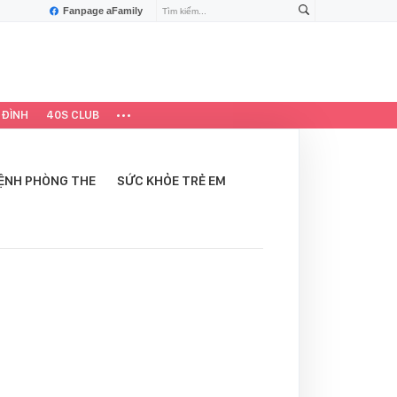
Fanpage aFamily
 ĐÌNH
40S CLUB
ỆNH PHÒNG THE
SỨC KHỎE TRẺ EM