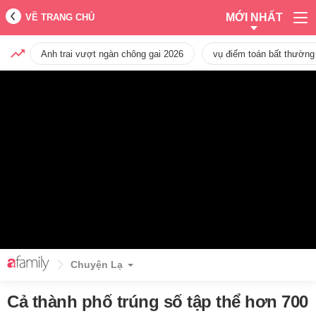
MỚI NHẤT
VỀ TRANG CHỦ
Anh trai vượt ngàn chông gai 2026
vụ điểm toán bất thường
Chuyện Lạ
Cả thành phố trúng số tập thể hơn 700