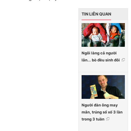
TIN LIÊN QUAN
Ngôi làng cả người
lẫn... bò đều sinh đôi
Người đàn ông may
mắn, trúng sổ xố 3 lần
trong 3 tuần