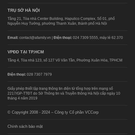
TRỤ SỞ HÀ NỘI
Tầng 21, Tòa nhà Center Building, Hapulico Complex, Số 01, phố
Nguyễn Huy Tưởng, phường Thanh Xuân, thành phố Hà Nội
Email:
contact@afamily.vn |
Điện thoại:
024 7309 5555, máy lẻ 62.370
VPĐD TẠI TP.HCM
Tầng 4, Tòa nhà 123, số 127 Võ Văn Tần, Phường Xuân Hòa, TPHCM
Điện thoại:
028 7307 7979
Giấy phép thiết lập trang thông tin điện tử tổng hợp trên mạng số
2217/GP-TTĐT do Sở Thông tin và Truyền thông Hà Nội cấp ngày 10
tháng 4 năm 2019
© Copyright 2008 - 2024 – Công ty Cổ phần VCCorp
Chính sách bảo mật