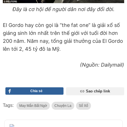
Đây là cơ hội để người dân nơi đây đổi đời.
El Gordo hay còn gọi là “the fat one” là giải xổ số
giáng sinh lớn nhất trên thế giới với tuổi đời hơn
200 năm. Năm nay, tổng giải thưởng của El Gordo
lên tới 2, 45 tỷ đô la Mỹ.
(Nguồn: Dailymail)
Chia sẻ
Sao chép link
Tags:
May Mắn Bất Ngờ
Chuyện La
Sổ Xố