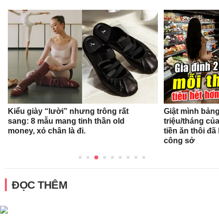
Kiểu giày “lười” nhưng trông rất
Giật mình bảng 
sang: 8 mẫu mang tinh thần old
triệu/tháng củ
money, xỏ chân là đi.
tiền ăn thôi đ
công sở
ĐỌC THÊM