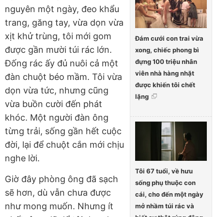
nguyên một ngày, đeo khẩu
trang, găng tay, vừa dọn vừa
xịt khử trùng, tôi mới gom
Đám cưới con trai vừa
được gần mười túi rác lớn.
xong, chiếc phong bì
đựng 100 triệu nhân
Đống rác ấy đủ nuôi cả một
viên nhà hàng nhặt
đàn chuột béo mầm. Tôi vừa
được khiến tôi chết
dọn vừa tức, nhưng cũng
lặng
vừa buồn cười đến phát
khóc. Một người đàn ông
từng trải, sống gần hết cuộc
đời, lại để chuột cắn mới chịu
nghe lời.
Tôi 67 tuổi, về hưu
Giờ đây phòng ông đã sạch
sống phụ thuộc con
sẽ hơn, dù vẫn chưa được
cái, cho đến một ngày
như mong muốn. Nhưng ít
mở nhầm túi rác và