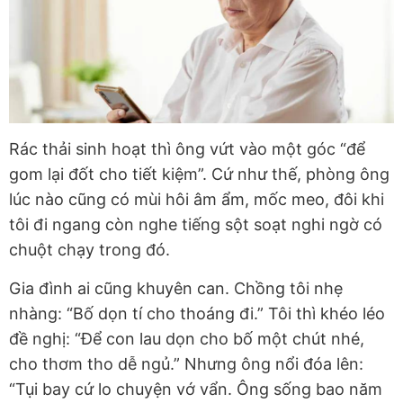
Rác thải sinh hoạt thì ông vứt vào một góc “để
gom lại đốt cho tiết kiệm”. Cứ như thế, phòng ông
lúc nào cũng có mùi hôi âm ẩm, mốc meo, đôi khi
tôi đi ngang còn nghe tiếng sột soạt nghi ngờ có
chuột chạy trong đó.
Gia đình ai cũng khuyên can. Chồng tôi nhẹ
nhàng: “Bố dọn tí cho thoáng đi.” Tôi thì khéo léo
đề nghị: “Để con lau dọn cho bố một chút nhé,
cho thơm tho dễ ngủ.” Nhưng ông nổi đóa lên:
“Tụi bay cứ lo chuyện vớ vẩn. Ông sống bao năm