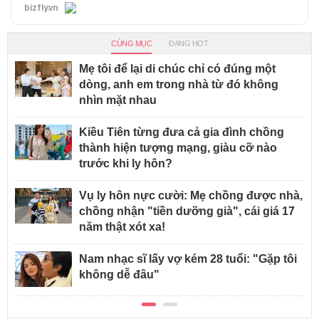
bizfly.vn
CÙNG MỤC
ĐANG HOT
Mẹ tôi để lại di chúc chỉ có đúng một
dòng, anh em trong nhà từ đó không
nhìn mặt nhau
Kiều Tiên từng đưa cả gia đình chồng
thành hiện tượng mạng, giàu cỡ nào
trước khi ly hôn?
Vụ ly hôn nực cười: Mẹ chồng được nhà,
chồng nhận "tiền dưỡng già", cái giá 17
năm thật xót xa!
Nam nhạc sĩ lấy vợ kém 28 tuổi: "Gặp tôi
không dễ đâu"