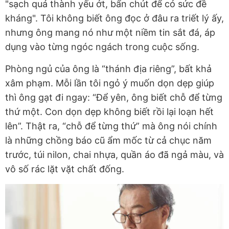
"sạch quá thành yếu ớt, bẩn chút để có sức đề
kháng". Tôi không biết ông đọc ở đâu ra triết lý ấy,
nhưng ông mang nó như một niềm tin sắt đá, áp
dụng vào từng ngóc ngách trong cuộc sống.
Phòng ngủ của ông là “thánh địa riêng”, bất khả
xâm phạm. Mỗi lần tôi ngỏ ý muốn dọn dẹp giúp
thì ông gạt đi ngay: “Để yên, ông biết chỗ để từng
thứ một. Con dọn dẹp không biết rồi lại loạn hết
lên”. Thật ra, “chỗ để từng thứ” mà ông nói chính
là những chồng báo cũ ẩm mốc từ cả chục năm
trước, túi nilon, chai nhựa, quần áo đã ngả màu, và
vô số rác lặt vặt chất đống.