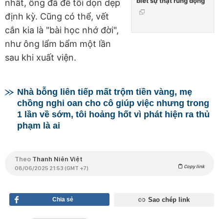
biết sự thật rúng động
nhất, ông đã để tôi dọn dẹp
định kỳ. Cũng có thể, vết
cắn kia là "bài học nhớ đời",
như ông lẩm bẩm một lần
sau khi xuất viện.
Nhà bỗng liên tiếp mất trộm tiền vàng, mẹ
chồng nghi oan cho cô giúp việc nhưng trong
1 lần về sớm, tôi hoảng hốt vì phát hiện ra thủ
phạm là ai
Theo
Thanh Niên Việt
Copy link
08/06/2025 21:53 (GMT +7)
Chia sẻ
Sao chép link