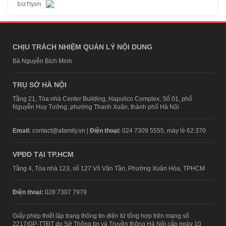
bizfly.vn
CHỊU TRÁCH NHIỆM QUẢN LÝ NỘI DUNG
Bà Nguyễn Bích Minh
TRỤ SỞ HÀ NỘI
Tầng 21, Tòa nhà Center Building, Hapulico Complex, Số 01, phố
Nguyễn Huy Tưởng, phường Thanh Xuân, thành phố Hà Nội
Email:
contact@afamily.vn |
Điện thoại:
024 7309 5555, máy lẻ 62.370
VPĐD TẠI TP.HCM
Tầng 4, Tòa nhà 123, số 127 Võ Văn Tần, Phường Xuân Hòa, TPHCM
Điện thoại:
028 7307 7979
Giấy phép thiết lập trang thông tin điện tử tổng hợp trên mạng số
2217/GP-TTĐT do Sở Thông tin và Truyền thông Hà Nội cấp ngày 10