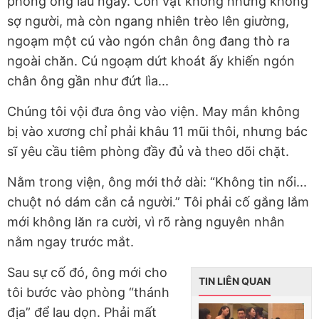
phòng ông lâu ngày. Con vật không những không
sợ người, mà còn ngang nhiên trèo lên giường,
ngoạm một cú vào ngón chân ông đang thò ra
ngoài chăn. Cú ngoạm dứt khoát ấy khiến ngón
chân ông gần như đứt lìa...
Chúng tôi vội đưa ông vào viện. May mắn không
bị vào xương chỉ phải khâu 11 mũi thôi, nhưng bác
sĩ yêu cầu tiêm phòng đầy đủ và theo dõi chặt.
Nằm trong viện, ông mới thở dài: “Không tin nổi...
chuột nó dám cắn cả người.” Tôi phải cố gắng lắm
mới không lăn ra cười, vì rõ ràng nguyên nhân
nằm ngay trước mắt.
Sau sự cố đó, ông mới cho
TIN LIÊN QUAN
tôi bước vào phòng “thánh
địa” để lau dọn. Phải mất