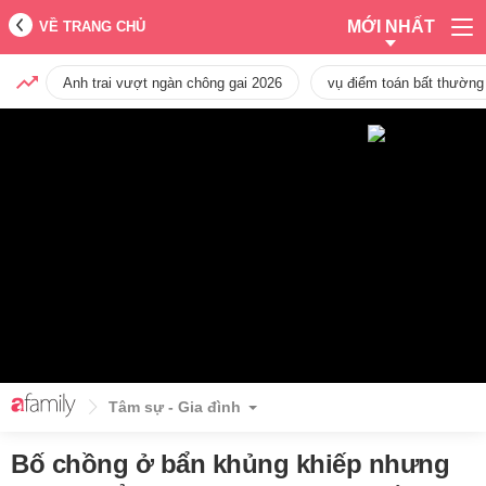
MỚI NHẤT
VỀ TRANG CHỦ
Anh trai vượt ngàn chông gai 2026
vụ điểm toán bất thường
Tâm sự - Gia đình
Bố chồng ở bẩn khủng khiếp nhưng