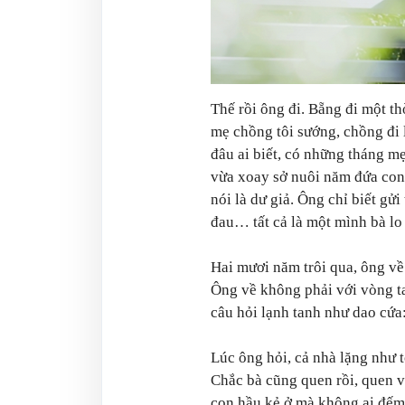
Thế rồi ông đi. Bẵng đi một th
mẹ chồng tôi sướng, chồng đi 
đâu ai biết, có những tháng mẹ
vừa xoay sở nuôi năm đứa con 
nói là dư giả. Ông chỉ biết gử
đau… tất cả là một mình bà lo
Hai mươi năm trôi qua, ông về
Ông về không phải với vòng t
câu hỏi lạnh tanh như dao cứa:
Lúc ông hỏi, cả nhà lặng như t
Chắc bà cũng quen rồi, quen v
con hầu kẻ ở mà không ai đếm