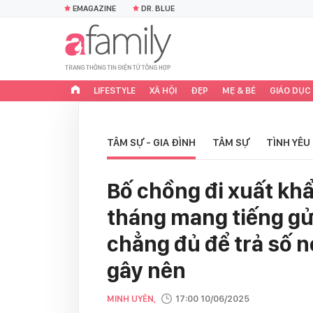
EMAGAZINE
DR. BLUE
LIFESTYLE
XÃ HỘI
ĐẸP
MẸ & BÉ
GIÁO DỤC
TÂM SỰ - GIA ĐÌNH
TÂM SỰ
TÌNH YÊU
Bố chồng đi xuất kh
tháng mang tiếng gử
chẳng đủ để trả số 
gây nên
MINH UYÊN,
17:00 10/06/2025