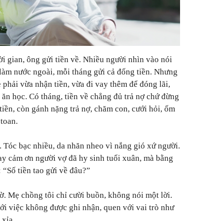
ời gian, ông gửi tiền về. Nhiều người nhìn vào nói
làm nước ngoài, mỗi tháng gửi cả đống tiền. Nhưng
 phải vừa nhận tiền, vừa đi vay thêm để đóng lãi,
ăn học. Có tháng, tiền về chẳng đủ trả nợ chứ đừng
i tiền, còn gánh nặng trả nợ, chăm con, cưới hỏi, ốm
 toan.
. Tóc bạc nhiều, da nhăn nheo vì nắng gió xứ người.
ay cảm ơn người vợ đã hy sinh tuổi xuân, mà bằng
 “Số tiền tao gửi về đâu?”
ờ. Mẹ chồng tôi chỉ cười buồn, không nói một lời.
ới việc không được ghi nhận, quen với vai trò như
 xỉa.