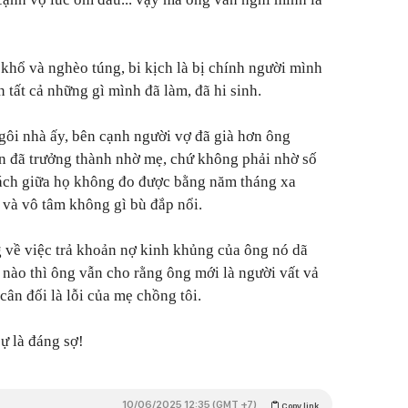
 khổ và nghèo túng, bi kịch là bị chính người mình
 tất cả những gì mình đã làm, đã hi sinh.
gôi nhà ấy, bên cạnh người vợ đã già hơn ông
n đã trưởng thành nhờ mẹ, chứ không phải nhờ số
ách giữa họ không đo được bằng năm tháng xa
 và vô tâm không gì bù đắp nổi.
 về việc trả khoản nợ kinh khủng của ông nó dã
 nào thì ông vẫn cho rằng ông mới là người vất vả
cân đối là lỗi của mẹ chồng tôi.
sự là đáng sợ!
10/06/2025 12:35 (GMT +7)
Copy link