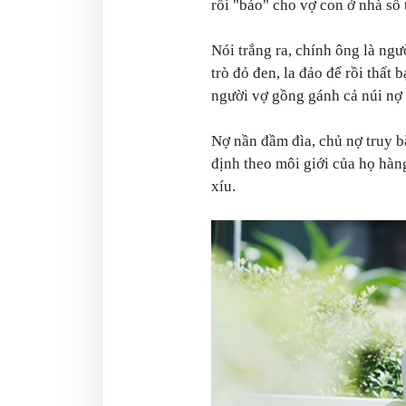
rồi "báo" cho vợ con ở nhà số t
Nói trắng ra, chính ông là n
trò đỏ đen, la đảo để rồi thất 
người vợ gồng gánh cả núi nợ 
Nợ nần đầm đìa, chủ nợ truy b
định theo môi giới của họ hàn
xíu.