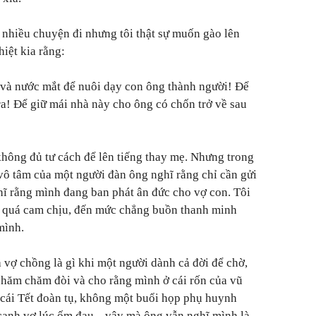
i nhiều chuyện đi nhưng tôi thật sự muốn gào lên
iệt kia rằng:
 và nước mắt để nuôi dạy con ông thành người! Để
a! Để giữ mái nhà này cho ông có chốn trở về sau
 không đủ tư cách để lên tiếng thay mẹ. Nhưng trong
 vô tâm của một người đàn ông nghĩ rằng chỉ cần gửi
ghĩ rằng mình đang ban phát ân đức cho vợ con. Tôi
n, quá cam chịu, đến mức chẳng buồn thanh minh
mình.
ĩa vợ chồng là gì khi một người dành cả đời để chờ,
 chăm chăm đòi và cho rằng mình ở cái rốn của vũ
 cái Tết đoàn tụ, không một buổi họp phụ huynh
ạnh vợ lúc ốm đau... vậy mà ông vẫn nghĩ mình là