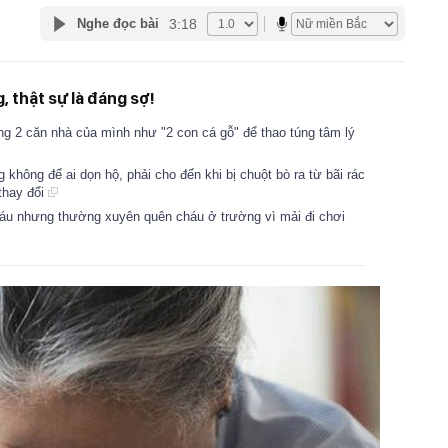
3:18
Nghe đọc bài
, thật sự là đáng sợ!
g 2 căn nhà của mình như "2 con cá gỗ" để thao túng tâm lý
không để ai dọn hộ, phải cho đến khi bị chuột bò ra từ bãi rác
thay đổi
áu nhưng thường xuyên quên cháu ở trường vì mải đi chơi