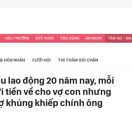
HẬU TRƯỜNG
SỨC KHỎE
TIÊU DÙNG
ĂN NGON
TÂM SỰ - GIA
 & HÔN NHÂN
CƯỚI HỎI
THÌ THẦM GỐI CHĂN
ẩu lao động 20 năm nay, mỗi
i tiền về cho vợ con nhưng
nợ khủng khiếp chính ông