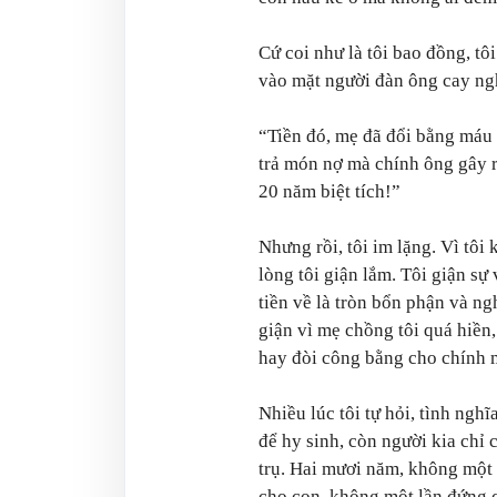
Cứ coi như là tôi bao đồng, tô
vào mặt người đàn ông cay ngh
“Tiền đó, mẹ đã đổi bằng máu
trả món nợ mà chính ông gây r
20 năm biệt tích!”
Nhưng rồi, tôi im lặng. Vì tôi
lòng tôi giận lắm. Tôi giận sự
tiền về là tròn bổn phận và n
giận vì mẹ chồng tôi quá hiề
hay đòi công bằng cho chính 
Nhiều lúc tôi tự hỏi, tình ngh
để hy sinh, còn người kia chỉ
trụ. Hai mươi năm, không một
cho con, không một lần đứng c