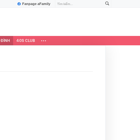
Fanpage aFamily
 ĐÌNH
40S CLUB