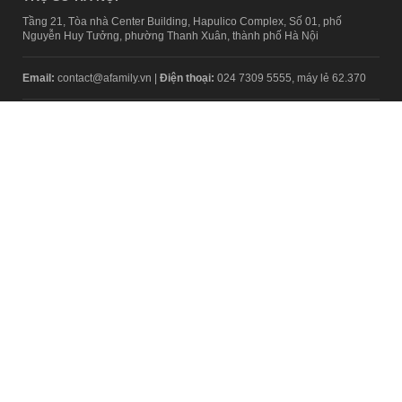
Tầng 21, Tòa nhà Center Building, Hapulico Complex, Số 01, phố
Nguyễn Huy Tưởng, phường Thanh Xuân, thành phố Hà Nội
Email:
contact@afamily.vn |
Điện thoại:
024 7309 5555, máy lẻ 62.370
VPĐD TẠI TP.HCM
Tầng 4, Tòa nhà 123, số 127 Võ Văn Tần, Phường Xuân Hòa, TPHCM
Điện thoại:
028 7307 7979
Giấy phép thiết lập trang thông tin điện tử tổng hợp trên mạng số
2217/GP-TTĐT do Sở Thông tin và Truyền thông Hà Nội cấp ngày 10
tháng 4 năm 2019
© Copyright 2008 - 2024 – Công ty Cổ phần VCCorp
Chính sách bảo mật
Fanpage aFamily