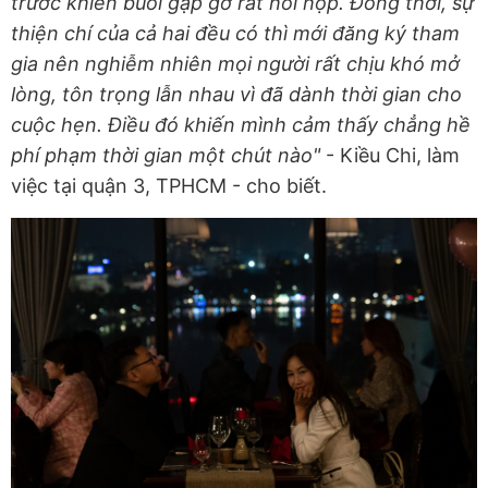
trước khiến buổi gặp gỡ rất hồi hộp. Đồng thời, sự
thiện chí của cả hai đều có thì mới đăng ký tham
gia nên nghiễm nhiên mọi người rất chịu khó mở
lòng, tôn trọng lẫn nhau vì đã dành thời gian cho
cuộc hẹn. Điều đó khiến mình cảm thấy chẳng hề
phí phạm thời gian một chút nào"
- Kiều Chi, làm
việc tại quận 3, TPHCM - cho biết.