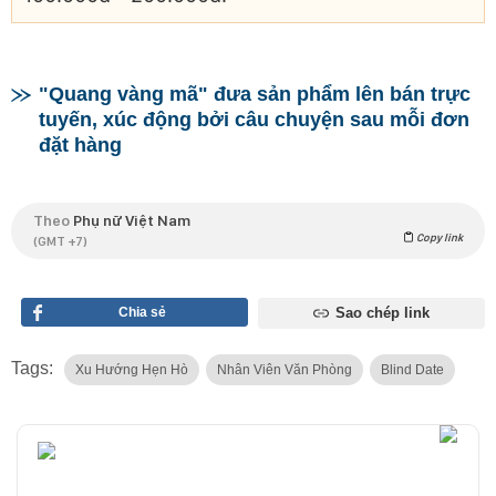
"Quang vàng mã" đưa sản phẩm lên bán trực
tuyến, xúc động bởi câu chuyện sau mỗi đơn
đặt hàng
Theo
Phụ nữ Việt Nam
Copy link
(GMT +7)
Chia sẻ
Sao chép link
Tags:
Xu Hướng Hẹn Hò
Nhân Viên Văn Phòng
Blind Date