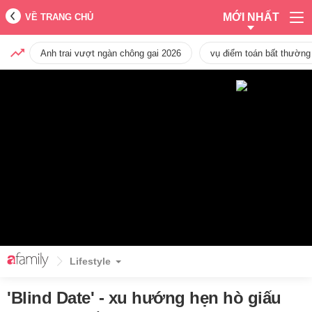
MỚI NHẤT
VỀ TRANG CHỦ
Anh trai vượt ngàn chông gai 2026
vụ điểm toán bất thường
Lifestyle
'Blind Date' - xu hướng hẹn hò giấu