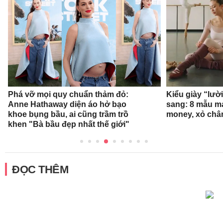
Phá vỡ mọi quy chuẩn thảm đỏ:
Kiểu giày “lườ
Anne Hathaway diện áo hở bạo
sang: 8 mẫu ma
khoe bụng bầu, ai cũng trầm trồ
money, xỏ chân 
khen "Bà bầu đẹp nhất thế giới"
ĐỌC THÊM