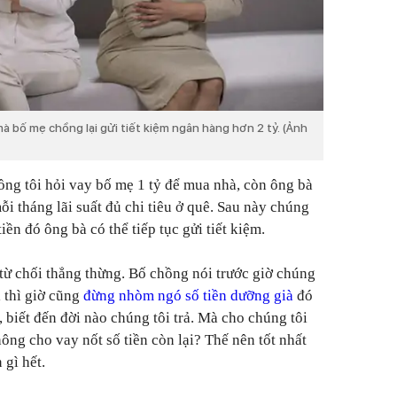
à bố mẹ chồng lại gửi tiết kiệm ngân hàng hơn 2 tỷ. (Ảnh
ồng tôi hỏi vay bố mẹ 1 tỷ để mua nhà, còn ông bà
ỗi tháng lãi suất đủ chi tiêu ở quê. Sau này chúng
tiền đó ông bà có thể tiếp tục gửi tiết kiệm.
ừ chối thẳng thừng. Bố chồng nói trước giờ chúng
ì thì giờ cũng
đừng nhòm ngó số tiền dưỡng già
đó
 biết đến đời nào chúng tôi trả. Mà cho chúng tôi
hông cho vay nốt số tiền còn lại? Thế nên tốt nhất
gì hết.