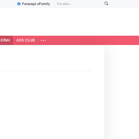
Fanpage aFamily
 ĐÌNH
40S CLUB