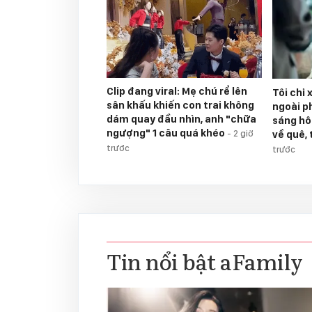
Clip đang viral: Mẹ chú rể lên
Tôi chỉ
sân khấu khiến con trai không
ngoài p
dám quay đầu nhìn, anh "chữa
sáng hô
ngượng" 1 câu quá khéo
về quê, 
-
2 giờ
trước
trước
Tin nổi bật aFamily