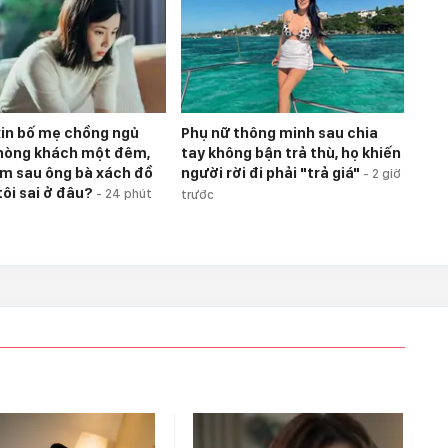
 xin bố mẹ chồng ngủ
Phụ nữ thông minh sau chia
hòng khách một đêm,
tay không bận trả thù, họ khiến
m sau ông bà xách đồ
người rời đi phải "trả giá"
-
2 giờ
tôi sai ở đâu?
-
24 phút
trước