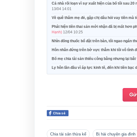
Cả nhà rối loạn vì sự xuất hiện của bố tôi sau 20 
13/04 14:01
Về quê thăm mẹ đẻ, gặp chị dâu hỏi vay tiền mà
Phát hiện tiền thai sản mới nhận đã bị mất hơn ph
Hạnh)
12/04 10:25
Nhìn đống thuốc bổ đặt trên bàn, tôi ngao ngán t
Hôn nhân đứng trên bờ vực thẳm khi tôi vô tình 
Bố mẹ chia tài sản thiếu công bằng nhưng lại bắ
Ly hôn lần đầu vì áp lực kinh tế, đến khi tiền bạc
Chia sẻ
Chia tài sản thừa kế
bị hài chuyện gia đình