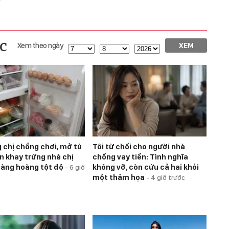
c
Xem theo ngày
XEM
g chị chồng chơi, mở tủ
Tôi từ chối cho người nhà
ìn khay trứng nhà chị
chồng vay tiền: Tình nghĩa
bàng hoàng tột độ
không vỡ, còn cứu cả hai khỏi
-
6 giờ
một thảm họa
-
4 giờ trước