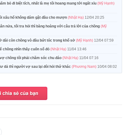
năm bỏ đi biệt tích, nhất là mẹ tôi hoang mang tới ngất xỉu
(Mỹ Hạnh)
 tôi xấu hổ không dám gật đầu cho mượn
(Nhật Hạ)
12/04 20:25
ân nửa, tôi tra hỏi thì bàng hoàng với câu trả lời của chồng
(Mỹ
hở dài còn chồng vò đầu bứt tóc trong khổ sở
(Mỹ Hạnh)
12/04 07:59
để chồng nhìn thấy cuốn sổ đỏ
(Nhật Hạ)
11/04 13:46
t vợ chồng tôi phải chăm sóc chu đáo
(Nhật Hạ)
11/04 07:16
 dư dả thì người vợ sau lại đòi hỏi thứ khác
(Phương Nam)
10/04 08:02