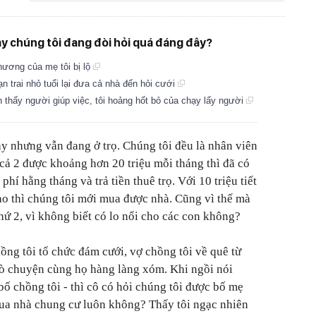
y chúng tôi đang đòi hỏi quá đáng đây?
thương của mẹ tôi bị lộ
n trai nhỏ tuổi lại đưa cả nhà đến hỏi cưới
n thấy người giúp việc, tôi hoảng hốt bỏ của chạy lấy người
y nhưng vẫn đang ở trọ. Chúng tôi đều là nhân viên
cả 2 được khoảng hơn 20 triệu mỗi tháng thì đã có
 phí hằng tháng và trả tiền thuê trọ. Với 10 triệu tiết
nào thì chúng tôi mới mua được nhà. Cũng vì thế mà
hứ 2, vì không biết có lo nổi cho các con không?
ồng tôi tổ chức đám cưới, vợ chồng tôi về quê từ
trò chuyện cùng họ hàng làng xóm. Khi ngồi nói
bố chồng tôi - thì cô có hỏi chúng tôi được bố mẹ
mua nhà chung cư luôn không? Thấy tôi ngạc nhiên