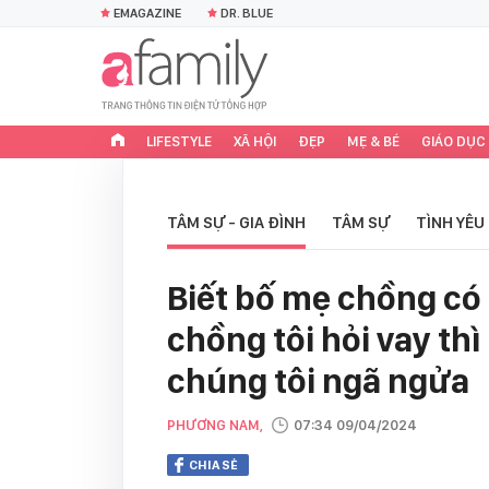
EMAGAZINE
DR. BLUE
LIFESTYLE
XÃ HỘI
ĐẸP
MẸ & BÉ
GIÁO DỤC
TÂM SỰ - GIA ĐÌNH
TÂM SỰ
TÌNH YÊU
Biết bố mẹ chồng có 
chồng tôi hỏi vay thì
chúng tôi ngã ngửa
PHƯƠNG NAM,
07:34 09/04/2024
CHIA SẺ