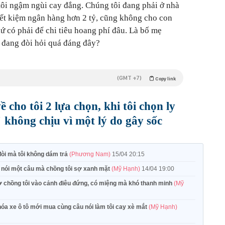
ôi ngậm ngùi cay đắng. Chúng tôi đang phải ở nhà
iết kiệm ngân hàng hơn 2 tỷ, cũng không cho con
ứ có phải để chi tiêu hoang phí đâu. Là bố mẹ
 đang đòi hỏi quá đáng đây?
(GMT +7)
Copy link
 cho tôi 2 lựa chọn, khi tôi chọn ly
 không chịu vì một lý do gây sốc
đòi mà tôi không dám trả
(Phương Nam)
15/04 20:15
ỉ nói một câu mà chồng tôi sợ xanh mặt
(Mỹ Hạnh)
14/04 19:00
 vợ chồng tôi vào cảnh điêu đứng, có miệng mà khó thanh minh
(Mỹ
hóa xe ô tô mới mua cùng câu nói làm tôi cay xè mắt
(Mỹ Hạnh)