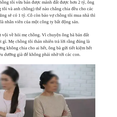
hồng tôi vừa bán được mảnh đất được hơn 2 tỷ, ông
g tôi và anh chồng) thế nào chẳng chia đều cho các
cũng sẽ có 1 tỷ. Cô còn bảo vợ chồng tôi mua nhà thì
 là nhân viên của một công ty bất động sản.
ột vội về hỏi mẹ chồng. Vì chuyện ông bà bán đất
 gì. Mẹ chồng tôi thản nhiên trả lời rằng đúng là
ng không chia cho ai hết, ông bà gửi tiết kiệm hết
tiêu dưỡng già để không phải nhờ tới các con.