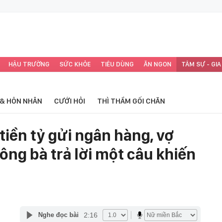
HẬU TRƯỜNG
SỨC KHỎE
TIÊU DÙNG
ĂN NGON
TÂM SỰ - GIA
 & HÔN NHÂN
CƯỚI HỎI
THÌ THẦM GỐI CHĂN
tiền tỷ gửi ngân hàng, vợ
 ông bà trả lời một câu khiến
2:16
Nghe đọc bài