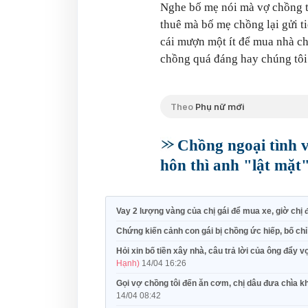
Nghe bố mẹ nói mà vợ chồng t
thuê mà bố mẹ chồng lại gửi t
cái mượn một ít để mua nhà ch
chồng quá đáng hay chúng tôi
Theo
Phụ nữ mới
Chồng ngoại tình về
hôn thì anh "lật mặt"
Vay 2 lượng vàng của chị gái để mua xe, giờ chị 
Chứng kiến cảnh con gái bị chồng ức hiếp, bố ch
Hỏi xin bố tiền xây nhà, câu trả lời của ông đẩy
Hạnh)
14/04 16:26
Gọi vợ chồng tôi đến ăn cơm, chị dâu đưa chìa k
14/04 08:42