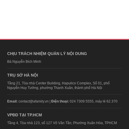
CHỊU TRÁCH NHIỆM QUẢN LÝ NỘI DUNG
Bà Nguyễn Bích Minh
TRỤ SỞ HÀ NỘI
Tầng 21, Tòa nhà Center Building, Hapulico Complex, Số 01, phố
Nguyễn Huy Tưởng, phường Thanh Xuân, thành phố Hà Nội
Email:
contact@afamily.vn |
Điện thoại:
024 7309 5555, máy lẻ 62.370
VPĐD TẠI TP.HCM
Tầng 4, Tòa nhà 123, số 127 Võ Văn Tần, Phường Xuân Hòa, TPHCM