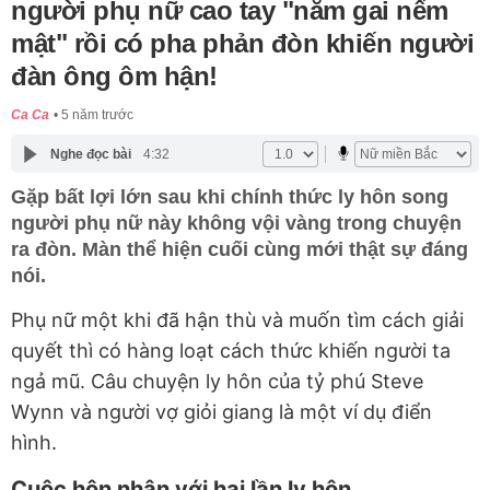
người phụ nữ cao tay "nằm gai nếm
mật" rồi có pha phản đòn khiến người
đàn ông ôm hận!
Ca Ca
5 năm trước
Nghe đọc bài
4:32
Gặp bất lợi lớn sau khi chính thức ly hôn song
người phụ nữ này không vội vàng trong chuyện
ra đòn. Màn thể hiện cuối cùng mới thật sự đáng
nói.
Phụ nữ một khi đã hận thù và muốn tìm cách giải
quyết thì có hàng loạt cách thức khiến người ta
ngả mũ. Câu chuyện ly hôn của tỷ phú Steve
Wynn và người vợ giỏi giang là một ví dụ điển
hình.
Cuộc hôn nhân với hai lần ly hôn