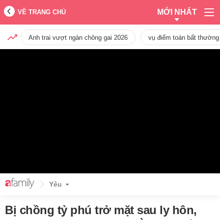
MỚI NHẤT
VỀ TRANG CHỦ
Anh trai vượt ngàn chông gai 2026
vụ điểm toán bất thường
Yêu
Bị chồng tỷ phú trở mặt sau ly hôn,