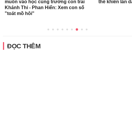
muốn vào học cùng trường con trai
thể khiến làn 
Khánh Thi - Phan Hiển: Xem con số
"toát mồ hôi"
ĐỌC THÊM