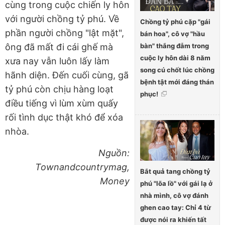
cùng trong cuộc chiến ly hôn
với người chồng tỷ phú. Về
Chồng tỷ phú cặp "gái
phần người chồng "lật mặt",
bán hoa", cô vợ "hầu
bàn" thắng đẫm trong
ông đã mất đi cái ghế mà
cuộc ly hôn dài 8 năm
xưa nay vẫn luôn lấy làm
song cú chốt lúc chồng
hãnh diện. Đến cuối cùng, gã
bệnh tật mới đáng thán
tỷ phú còn chịu hàng loạt
phục!
điều tiếng vì lùm xùm quấy
rối tình dục thật khó để xóa
nhòa.
Nguồn:
Townandcountrymag,
Bắt quả tang chồng tỷ
Money
phú "lõa lồ" với gái lạ ở
nhà mình, cô vợ đánh
ghen cao tay: Chỉ 4 từ
được nói ra khiến tất