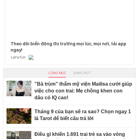
Theo dõi biến động thị trường mọi lúc, mọi nơi, tải app
ngay!
cafef.vn
CÙNG MỤC
ĐANG HOT
"Bà trùm" thẩm mỹ viện Mailisa cưới giúp
việc cho con trai: Mẹ chồng khen con
dâu có IQ cao!
Tháng 9 của bạn sẽ ra sao? Chọn ngay 1
lá Tarot để biết câu trả lời
Điều gì khiến 1.691 trai trẻ sa vào vòng