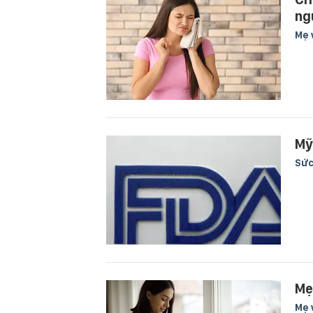
ng
Mẹ 
Mỹ
Sức
Mẹ
Mẹ 