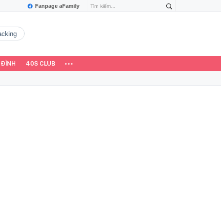
Fanpage aFamily
hacking
 ĐÌNH
40S CLUB