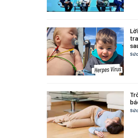
Lờ
tr
sa
Sức
Tr
bá
Sức