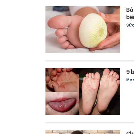
Bỏ
bệ
Sức
9 
Mẹ 
Ch