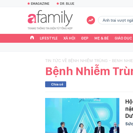
EMAGAZINE
DR. BLUE
Anh trai vượt n
LIFESTYLE
XÃ HỘI
ĐẸP
MẸ & BÉ
GIÁO DỤC
TIN TỨC VỀ BỆNH NHIỄM TRÙNG - BENH NHI
Bệnh Nhiễm Trù
Chia sẻ
Hộ
nặ
Dư
Sức