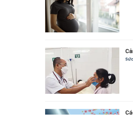
Cả
Sức
Cá
Sức