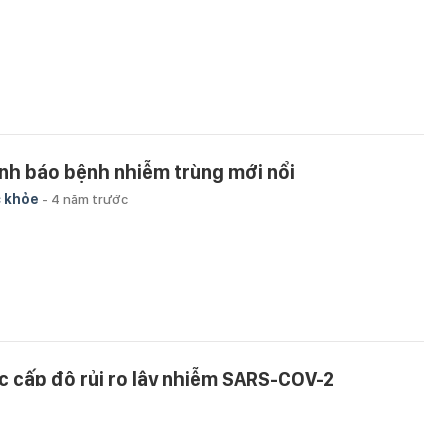
nh báo bệnh nhiễm trùng mới nổi
 khỏe
-
4 năm trước
c cấp độ rủi ro lây nhiễm SARS-COV-2
 khỏe
-
6 năm trước