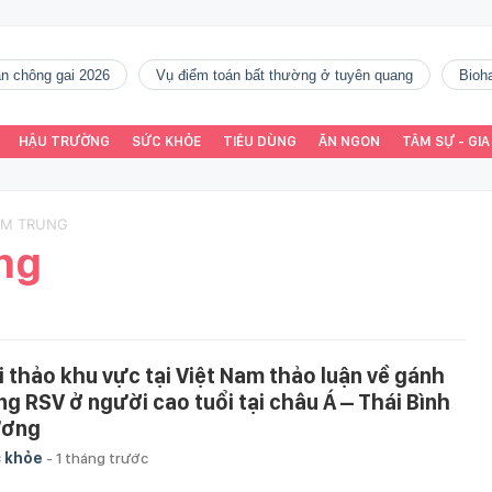
gàn chông gai 2026
vụ điểm toán bất thường ở tuyên quang
Bio
HẬU TRƯỜNG
SỨC KHỎE
TIÊU DÙNG
ĂN NGON
TÂM SỰ - GIA
EM TRUNG
ng
i thảo khu vực tại Việt Nam thảo luận về gánh
ng RSV ở người cao tuổi tại châu Á – Thái Bình
ơng
 khỏe
-
1 tháng trước