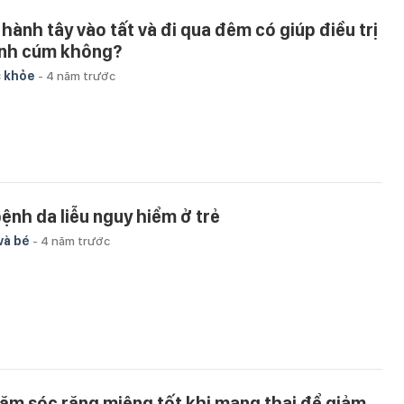
 hành tây vào tất và đi qua đêm có giúp điều trị
nh cúm không?
 khỏe
-
4 năm trước
bệnh da liễu nguy hiểm ở trẻ
và bé
-
4 năm trước
ăm sóc răng miệng tốt khi mang thai để giảm