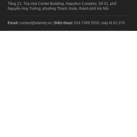
Tầng 21, Tòa nhà Center Building, Hapulico Complex, Số 01, phố
Nguyễn Huy Tưởng, phường Thanh Xuân, thành phố Hà Nội
Email:
contact@afamily.vn |
Điện thoại:
024 7309 5555, máy lẻ 62.370
VPĐD TẠI TP.HCM
Tầng 4, Tòa nhà 123, số 127 Võ Văn Tần, Phường Xuân Hòa, TPHCM
Điện thoại:
028 7307 7979
Giấy phép thiết lập trang thông tin điện tử tổng hợp trên mạng số
2217/GP-TTĐT do Sở Thông tin và Truyền thông Hà Nội cấp ngày 10
tháng 4 năm 2019
© Copyright 2008 - 2024 – Công ty Cổ phần VCCorp
Chính sách bảo mật
Fanpage aFamily