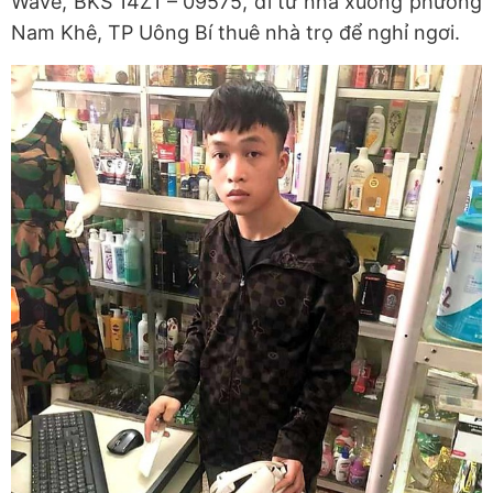
Wave, BKS 14Z1 – 09575, đi từ nhà xuống phường
Nam Khê, TP Uông Bí thuê nhà trọ để nghỉ ngơi.