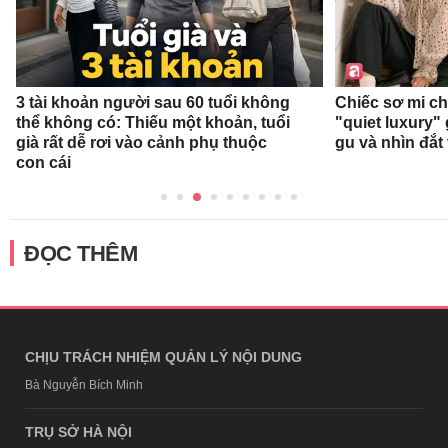
3 tài khoản người sau 60 tuổi không
Chiếc sơ mi c
thể không có: Thiếu một khoản, tuổi
"quiet luxury" 
già rất dễ rơi vào cảnh phụ thuộc
gu và nhìn đắt
con cái
ĐỌC THÊM
CHỊU TRÁCH NHIỆM QUẢN LÝ NỘI DUNG
Bà Nguyễn Bích Minh
TRỤ SỞ HÀ NỘI