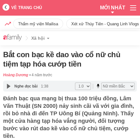
MỚI NHẤT
VỀ TRANG CHỦ
Thẩm mỹ viện Mailisa
Xét xử Thùy Tiên - Quang Linh Vlogs
Xã hội
Bắt con bạc kề dao vào cổ nữ chủ
tiệm tạp hóa cướp tiền
Hoàng Dương
4 năm trước
Nghe đọc bài
1:38
Đánh bạc qua mạng bị thua 100 triệu đồng, Lâm
Văn Thuật (SN 2000) nảy sinh cãi vã với gia đình,
rồi bỏ nhà đi đến TP Uông Bí (Quảng Ninh). Thấy
một cửa hàng tạp hóa vắng người, đối tượng
bước vào rút dao kề vào cổ nữ chủ tiệm, cướp
tiền.