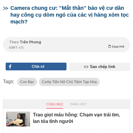
Camera chung cư: "Mắt thần" bảo vệ cư dân
hay công cụ dòm ngó của các vị hàng xóm tọc
mạch?
Theo
Tiền Phong
Copy link
(GMT +7)
Chia sẻ
Sao chép link
Tags:
Con Bạc
Cướp Tiền Nữ Chủ Tiệm Tạp Hóa
CÙNG MỤC
ĐANG HOT
Trao giọt máu hồng: Chạm vạn trái tim,
lan tỏa tình người