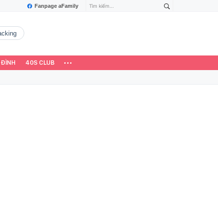
Fanpage aFamily
hacking
 ĐÌNH
40S CLUB