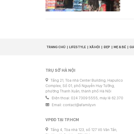
TRANG CHỦ
LIFESTYLE
XÃ HỘI
ĐẸP
MẸ & BÉ
GI
TRỤ SỞ HÀ NỘI
Tầng 21, Tòa nhà Center Building, Hapulico
Complex, Số 01, phố Nguyễn Huy Tưởng,
phường Thanh Xuân, thành phố Hà Nội
Điện thoại: 024 7309 5555, máy lẻ 62.370
Email:
contact@afamily.vn
VPĐD TẠI TP.HCM
Tầng 4, Tòa nhà 123, số 127 Võ Văn Tần,