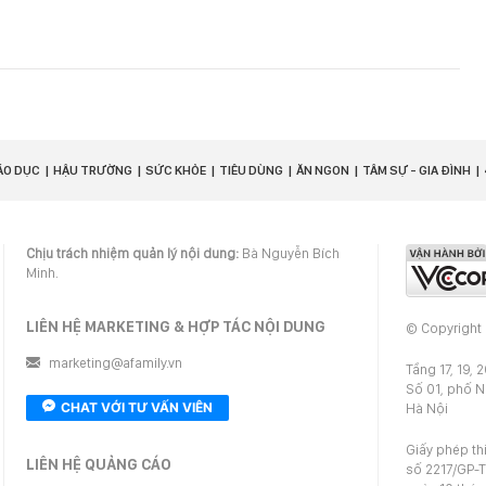
ÁO DỤC
HẬU TRƯỜNG
SỨC KHỎE
TIÊU DÙNG
ĂN NGON
TÂM SỰ - GIA ĐÌNH
Chịu trách nhiệm quản lý nội dung:
Bà Nguyễn Bích
Minh.
LIÊN HỆ MARKETING & HỢP TÁC NỘI DUNG
© Copyright
marketing@afamily.vn
Tầng 17, 19, 
Số 01, phố 
CHAT VỚI TƯ VẤN VIÊN
Hà Nội
Giấy phép th
LIÊN HỆ QUẢNG CÁO
số 2217/GP-T