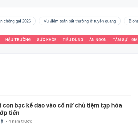
gàn chông gai 2026
vụ điểm toán bất thường ở tuyên quang
Bio
HẬU TRƯỜNG
SỨC KHỎE
TIÊU DÙNG
ĂN NGON
TÂM SỰ - GIA
t con bạc kề dao vào cổ nữ chủ tiệm tạp hóa
ớp tiền
hội
-
4 năm trước