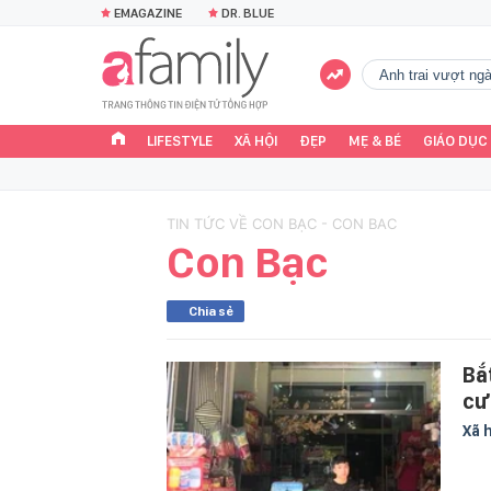
EMAGAZINE
DR. BLUE
Anh trai vượt n
LIFESTYLE
XÃ HỘI
ĐẸP
MẸ & BÉ
GIÁO DỤC
TIN TỨC VỀ CON BẠC - CON BAC
Con Bạc
Chia sẻ
Bắ
cư
Xã 