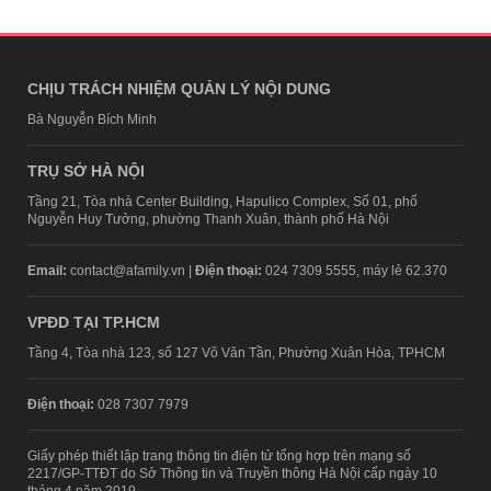
CHỊU TRÁCH NHIỆM QUẢN LÝ NỘI DUNG
Bà Nguyễn Bích Minh
TRỤ SỞ HÀ NỘI
Tầng 21, Tòa nhà Center Building, Hapulico Complex, Số 01, phố
Nguyễn Huy Tưởng, phường Thanh Xuân, thành phố Hà Nội
Email:
contact@afamily.vn |
Điện thoại:
024 7309 5555, máy lẻ 62.370
VPĐD TẠI TP.HCM
Tầng 4, Tòa nhà 123, số 127 Võ Văn Tần, Phường Xuân Hòa, TPHCM
Điện thoại:
028 7307 7979
Giấy phép thiết lập trang thông tin điện tử tổng hợp trên mạng số
2217/GP-TTĐT do Sở Thông tin và Truyền thông Hà Nội cấp ngày 10
tháng 4 năm 2019