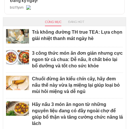
Đăng ký ngay!
bizfly.vn
CÙNG MỤC
ĐANG HOT
Trà không đường TH true TEA: Lựa chọn
giải nhiệt thanh mát ngày hè
3 công thức món ăn đơn giản nhưng cực
ngon từ cà chua: Dễ nấu, ít chất béo lại
bổ dưỡng và tốt cho sức khỏe
Chuối đừng ăn kiểu chín cây, hãy đem
nấu thế này vừa lạ miệng lại giúp loại bỏ
mùi hôi miệng và dễ ngủ
Hãy nấu 3 món ăn ngon từ những
nguyên liệu đang có đầy ngoài chợ để
giúp bổ thận và tăng cường chức năng lá
lách