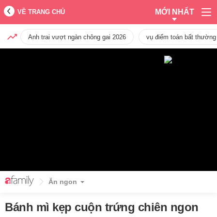
MỚI NHẤT
VỀ TRANG CHỦ
Anh trai vượt ngàn chông gai 2026
vụ điểm toán bất thường
Ăn ngon
Bánh mì kẹp cuộn trứng chiên ngon