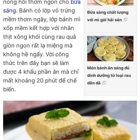
nóng hổi thơm ngon cho
bữa
sáng
. Bánh có lớp vỏ trứng
Bữa sáng chất lượng
mềm thơm ngậy, lớp bánh mì
với mì gói hải sản
xốp mềm kết hợp với nhân
thịt xông khói cùng rau quả
giòn ngon rất lạ miệng mà
không hề ngấy. Với công
thức trên đây bạn sẽ làm
Món bánh ăn sáng đủ
được 4 khẩu phần ăn mà chỉ
dinh dưỡng từ loại rau
mất khoảng 20 phút để chế
dân dã
biến.