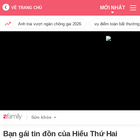
MỚI NHẤT
VỀ TRANG CHỦ
Anh trai vượt ngàn chông gai 2026
vụ điểm toán bất thường
Sức khỏe
Bạn gái tin đồn của Hiếu Thứ Hai