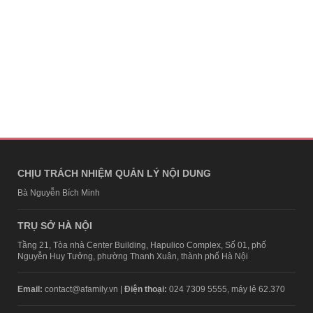
CHỊU TRÁCH NHIỆM QUẢN LÝ NỘI DUNG
Bà Nguyễn Bích Minh
TRỤ SỞ HÀ NỘI
Tầng 21, Tòa nhà Center Building, Hapulico Complex, Số 01, phố
Nguyễn Huy Tưởng, phường Thanh Xuân, thành phố Hà Nội
Email:
contact@afamily.vn |
Điện thoại:
024 7309 5555, máy lẻ 62.370