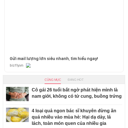
Gửi mail lượng lớn siêu nhanh, tìm hiểu ngay!
bizfly.vn
CÙNG MỤC
ĐANG HOT
Cô gái 26 tuổi bất ngờ phát hiện mình là
nam giới, không có tử cung, buồng trứng
4 loại quả ngon bác sĩ khuyên đừng ăn
quá nhiều vào mùa hè: Hại dạ dày, lá
lách, toàn món quen của nhiều gia