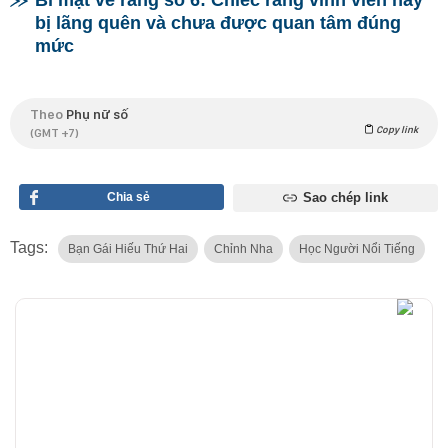
Bí mật về răng số 6: Chiếc răng vĩnh viễn hay
bị lãng quên và chưa được quan tâm đúng
mức
Theo
Phụ nữ số
Copy link
(GMT +7)
Chia sẻ
Sao chép link
Tags:
Bạn Gái Hiếu Thứ Hai
Chỉnh Nha
Học Người Nổi Tiếng