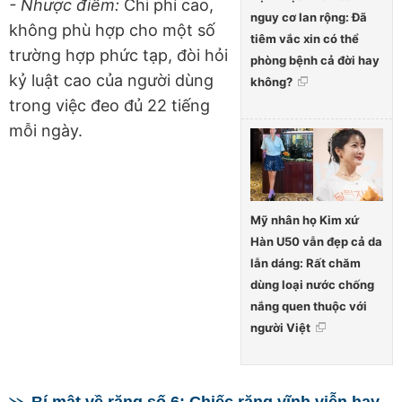
- Nhược điểm:
Chi phí cao,
nguy cơ lan rộng: Đã
không phù hợp cho một số
tiêm vắc xin có thể
trường hợp phức tạp, đòi hỏi
phòng bệnh cả đời hay
kỷ luật cao của người dùng
không?
trong việc đeo đủ 22 tiếng
mỗi ngày.
Mỹ nhân họ Kim xứ
Hàn U50 vẫn đẹp cả da
lẫn dáng: Rất chăm
dùng loại nước chống
nắng quen thuộc với
người Việt