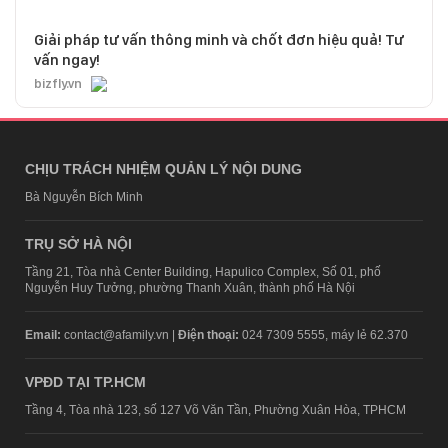
Giải pháp tư vấn thông minh và chốt đơn hiệu quả! Tư
vấn ngay!
bizfly.vn
CHỊU TRÁCH NHIỆM QUẢN LÝ NỘI DUNG
Bà Nguyễn Bích Minh
TRỤ SỞ HÀ NỘI
Tầng 21, Tòa nhà Center Building, Hapulico Complex, Số 01, phố
Nguyễn Huy Tưởng, phường Thanh Xuân, thành phố Hà Nội
Email:
contact@afamily.vn |
Điện thoại:
024 7309 5555, máy lẻ 62.370
VPĐD TẠI TP.HCM
Tầng 4, Tòa nhà 123, số 127 Võ Văn Tần, Phường Xuân Hòa, TPHCM