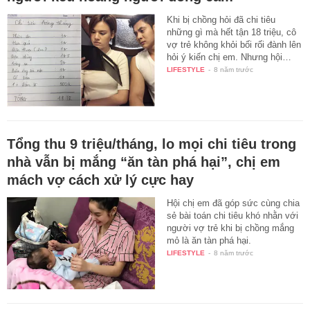
Khi bị chồng hỏi đã chi tiêu
những gì mà hết tận 18 triệu, cô
vợ trẻ không khỏi bối rối đành lên
hỏi ý kiến chị em. Nhưng hội…
LIFESTYLE
-
8 năm trước
Tổng thu 9 triệu/tháng, lo mọi chi tiêu trong
nhà vẫn bị mắng “ăn tàn phá hại”, chị em
mách vợ cách xử lý cực hay
Hội chị em đã góp sức cùng chia
sẻ bài toán chi tiêu khó nhằn với
người vợ trẻ khi bị chồng mắng
mỏ là ăn tàn phá hại.
LIFESTYLE
-
8 năm trước