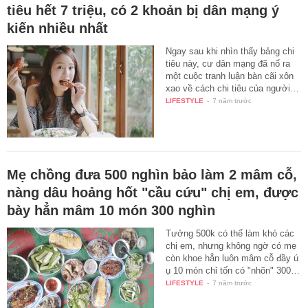
tiêu hết 7 triệu, có 2 khoản bị dân mạng ý
kiến nhiều nhất
Ngay sau khi nhìn thấy bảng chi
tiêu này, cư dân mạng đã nổ ra
một cuộc tranh luận bàn cãi xôn
xao về cách chi tiêu của người…
LIFESTYLE
-
7 năm trước
Mẹ chồng đưa 500 nghìn bảo làm 2 mâm cỗ,
nàng dâu hoảng hốt "cầu cứu" chị em, được
bày hẳn mâm 10 món 300 nghìn
Tưởng 500k có thể làm khó các
chị em, nhưng không ngờ có mẹ
còn khoe hẳn luôn mâm cỗ đầy ú
ụ 10 món chỉ tốn có "nhõn" 300…
LIFESTYLE
-
7 năm trước