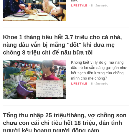
này.
LIFESTYLE
-
8 năm trước
Khoe 1 tháng tiêu hết 3,7 triệu cho cả nhà,
nàng dâu vẫn bị mắng "dốt" khi đưa mẹ
chồng 8 triệu chỉ để nấu bữa tối
Không biết vì lý do gì mà nàng
dâu trẻ lại sẵn sàng gửi gần như
hết sạch tiền lương của chồng
mình cho mẹ chồng?
LIFESTYLE
-
8 năm trước
Tổng thu nhập 25 triệu/tháng, vợ chồng son
chưa con cái chi tiêu hết 18 triệu, dân tình
người kêu hoang người đồng cảm