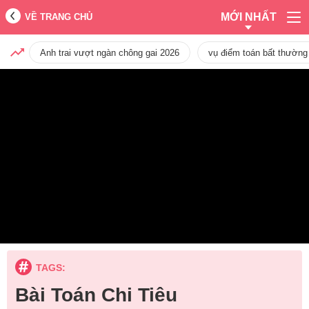
MỚI NHẤT
VỀ TRANG CHỦ
Anh trai vượt ngàn chông gai 2026
vụ điểm toán bất thường
TAGS:
Bài Toán Chi Tiêu