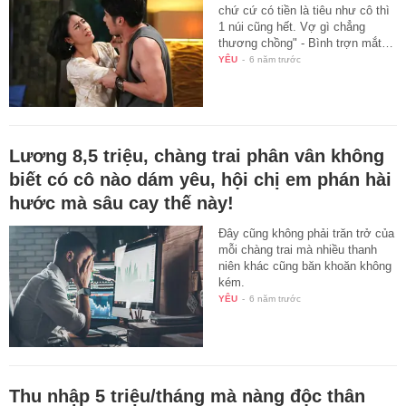
chứ cứ có tiền là tiêu như cô thì
1 núi cũng hết. Vợ gì chẳng
thương chồng" - Bình trợn mắt…
YÊU
-
6 năm trước
Lương 8,5 triệu, chàng trai phân vân không
biết có cô nào dám yêu, hội chị em phán hài
hước mà sâu cay thế này!
Đây cũng không phải trăn trở của
mỗi chàng trai mà nhiều thanh
niên khác cũng băn khoăn không
kém.
YÊU
-
6 năm trước
Thu nhập 5 triệu/tháng mà nàng độc thân