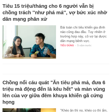
Tiêu 15 triệu/tháng cho 6 người vẫn bị
chồng trách ''như phá mả'', vợ bức xúc nhờ
dân mạng phân xử
Bài toán chi tiêu khiến gia đình
nào cũng đau đầu. Tuy nhiên ở
trường hợp này, cô vợ lại được
dân mạng bênh vực.
TIÊU DÙNG
-
5 năm trước
Chồng nổi cáu quát "Ăn tiêu phá mả, đưa 6
triệu mà động đến là kêu hết" và màn vùng
lên của vợ giữa đêm khuya khiến gã cứng
họng
"Khéo ăn thì no, khéo co thì ấm,