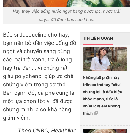
Hãy thay việc uống nước ngọt bằng nước lọc, nước trái
cây... để đảm bảo sức khỏe.
Bác sĩ Jacqueline cho hay,
TIN LIÊN QUAN
bạn nên bỏ dần việc uống đồ
ngọt và chuyển sang dùng
các loại trà xanh, trà ô long
hay trà đen… vì chúng rất
giàu polyphenol giúp ức chế
Những bộ phận này
chứng viêm trong cơ thể.
trên cơ thể tuy "xấu"
nhưng lại là dấu hiệu
Bên cạnh đó, cà phê cũng là
khỏe mạnh, tiếc là
một lựa chọn tốt vì đã được
nhiều chị em không
chứng minh là có khả năng
thích
giảm viêm.
Theo CNBC, Healthline