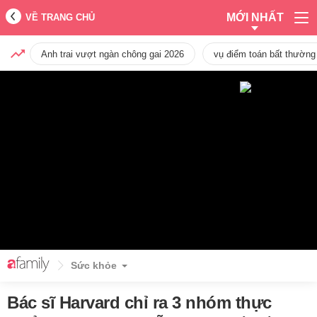
MỚI NHẤT
VỀ TRANG CHỦ
Anh trai vượt ngàn chông gai 2026
vụ điểm toán bất thường
Sức khỏe
Bác sĩ Harvard chỉ ra 3 nhóm thực