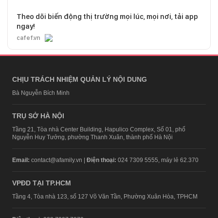
Theo dõi biến động thị trường mọi lúc, mọi nơi, tải app
ngay!
cafef.vn
CHỊU TRÁCH NHIỆM QUẢN LÝ NỘI DUNG
Bà Nguyễn Bích Minh
TRỤ SỞ HÀ NỘI
Tầng 21, Tòa nhà Center Building, Hapulico Complex, Số 01, phố
Nguyễn Huy Tưởng, phường Thanh Xuân, thành phố Hà Nội
Email:
contact@afamily.vn |
Điện thoại:
024 7309 5555, máy lẻ 62.370
VPĐD TẠI TP.HCM
Tầng 4, Tòa nhà 123, số 127 Võ Văn Tần, Phường Xuân Hòa, TPHCM