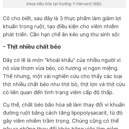
khoa tiêu hóa tại trường Y Harvard (Mỹ).
Cô cho biết, sau đây là 3 thực phẩm làm giảm lợi
khuẩn trong ruột, tạo điều kiện cho viêm nhiễm
phát triển. Cần hạn chế ăn kẻo ung thư sinh sôi:
- Thịt nhiều chất béo
Đây có lẽ là món "khoái khẩu" của nhiều người vì
nó vừa thơm vừa béo, có hương vị ngon miệng.
Thế nhưng, một vài nghiên cứu cho thấy các loại
thịt nhiều chất béo như thịt bò, thịt lợn và thịt cừu
có liên quan đến tình trạng viêm cấp độ thấp.
Cụ thể, chất béo bão hòa sẽ làm thay đổi vi khuẩn
đường ruột bằng cách tăng lipopolysacarit, từ đó
gây viêm nhiễm trầm trọng. Chúng cũng có thể
gây ra những thay đổi khác bằng việc làm giảm