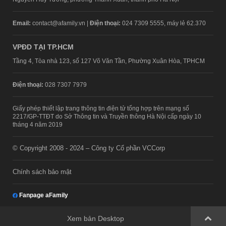
Email:
contact@afamily.vn |
Điện thoại:
024 7309 5555, máy lẻ 62.370
VPĐD TẠI TP.HCM
Tầng 4, Tòa nhà 123, số 127 Võ Văn Tần, Phường Xuân Hòa, TPHCM
Điện thoại:
028 7307 7979
Giấy phép thiết lập trang thông tin điện tử tổng hợp trên mạng số
2217/GP-TTĐT do Sở Thông tin và Truyền thông Hà Nội cấp ngày 10
tháng 4 năm 2019
© Copyright 2008 - 2024 – Công ty Cổ phần VCCorp
Chính sách bảo mật
Fanpage aFamily
Xem bản Desktop