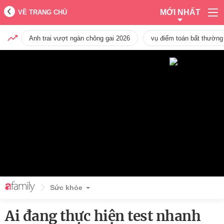
MỚI NHẤT
VỀ TRANG CHỦ
Anh trai vượt ngàn chông gai 2026
vụ điểm toán bất thường
Sức khỏe
Ai đang thực hiện test nhanh