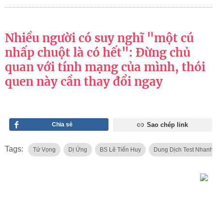
Nhiều người có suy nghĩ "một cú
nhấp chuột là có hết": Đừng chủ
quan với tính mạng của mình, thói
quen này cần thay đổi ngay
Chia sẻ
Sao chép link
Tags:
Tử Vọng
Dị Ứng
BS Lê Tiến Huy
Dung Dịch Test Nhanh 