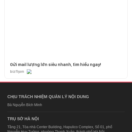
Gửi mail lượng lớn siêu nhanh, tìm hiểu ngay!
bizfly.vn
CHỊU TRÁCH NHIỆM QUẢN LÝ NỘI DUNG
Bà Nguyễn Bích Minh
TRỤ SỞ HÀ NỘI
Tầng 21, Tòa nhà Center Building, Hapulico Complex, Số 01, phố
Nguyễn Huy Tưởng, phường Thanh Xuân, thành phố Hà Nội