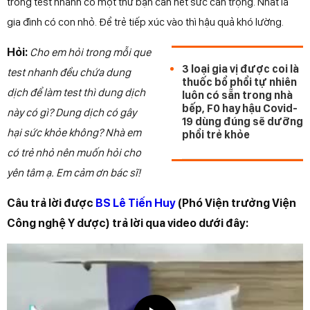
trong test nhanh có một thứ bạn cần hết sức cẩn trọng. Nhất là
gia đình có con nhỏ. Để trẻ tiếp xúc vào thì hậu quả khó lường.
Hỏi:
Cho em hỏi trong mỗi que
3 loại gia vị được coi là
test nhanh đều chứa dung
thuốc bổ phổi tự nhiên
dịch để làm test thì dung dịch
luôn có sẵn trong nhà
bếp, F0 hay hậu Covid-
này có gì? Dung dịch có gây
19 dùng đúng sẽ dưỡng
hại sức khỏe không? Nhà em
phổi trẻ khỏe
có trẻ nhỏ nên muốn hỏi cho
yên tâm ạ. Em cảm ơn bác sĩ!
Câu trả lời được
BS Lê Tiến Huy
(Phó Viện trưởng Viện
Công nghệ Y dược) trả lời qua video dưới đây: