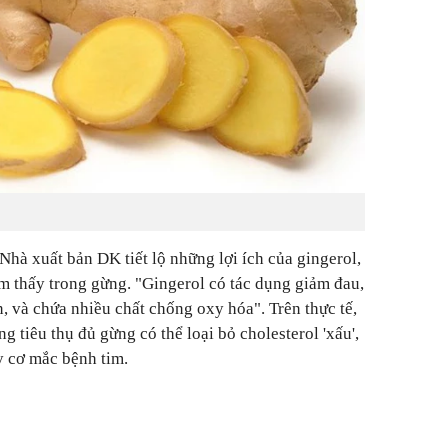
hà xuất bản DK tiết lộ những lợi ích của gingerol,
ìm thấy trong gừng. "Gingerol có tác dụng giảm đau,
 và chứa nhiều chất chống oxy hóa". Trên thực tế,
g tiêu thụ đủ gừng có thể loại bỏ cholesterol 'xấu',
y cơ mắc bệnh tim.