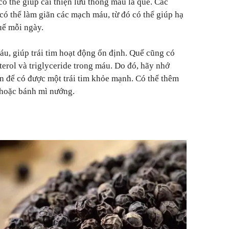
có thể giúp cải thiện lưu thông máu là quế. Các
 có thể làm giãn các mạch máu, từ đó có thể giúp hạ
uế mỗi ngày.
áu, giúp trái tim hoạt động ổn định. Quế cũng có
erol và triglyceride trong máu. Do đó, hãy nhớ
n để có được một trái tim khỏe mạnh. Có thể thêm
 hoặc bánh mì nướng.