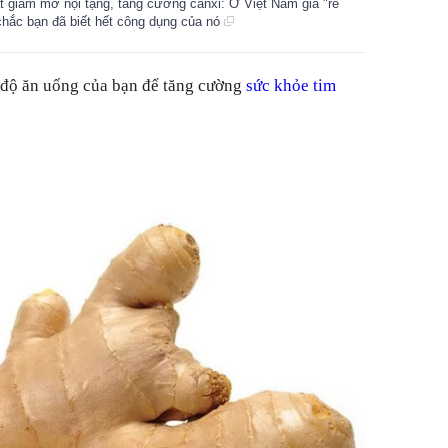
ật giảm mỡ nội tạng, tăng cường canxi: Ở Việt Nam giá "rẻ
hắc bạn đã biết hết công dụng của nó
ế độ ăn uống của bạn để tăng cường
sức khỏe tim