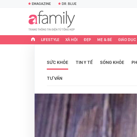
EMAGAZINE
DR. BLUE
LIFESTYLE
XÃ HỘI
ĐẸP
MẸ & BÉ
GIÁO DỤC
SỨC KHỎE
TIN Y TẾ
SỐNG KHỎE
PH
TƯ VẤN