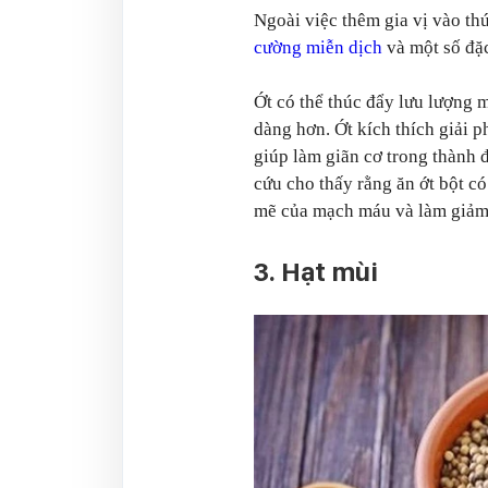
Ngoài việc thêm gia vị vào th
cường miễn dịch
và một số đặc
Ớt có thể thúc đẩy lưu lượng 
dàng hơn. Ớt kích thích giải p
giúp làm giãn cơ trong thành
cứu cho thấy rằng ăn ớt bột c
mẽ của mạch máu và làm giả
3. Hạt mùi