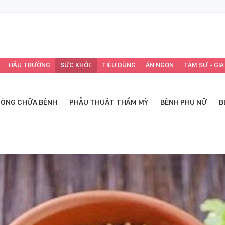
HẬU TRƯỜNG
SỨC KHỎE
TIÊU DÙNG
ĂN NGON
TÂM SỰ - GIA
ÒNG CHỮA BỆNH
PHẪU THUẬT THẨM MỸ
BỆNH PHỤ NỮ
B