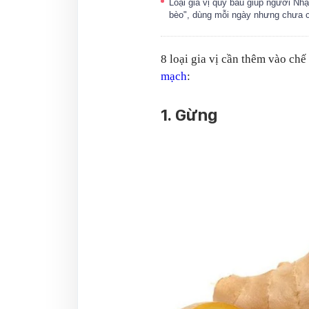
Loại gia vị quý báu giúp người Nh
bèo", dùng mỗi ngày nhưng chưa c
8 loại gia vị cần thêm vào ch
mạch
:
1. Gừng