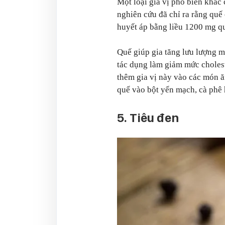
Một loại gia vị phổ biến khác 
nghiên cứu đã chỉ ra rằng quế
huyết áp bằng liều 1200 mg q
Quế giúp gia tăng lưu lượng m
tác dụng làm giảm mức cholest
thêm gia vị này vào các món ă
quế vào bột yến mạch, cà phê
5. Tiêu đen