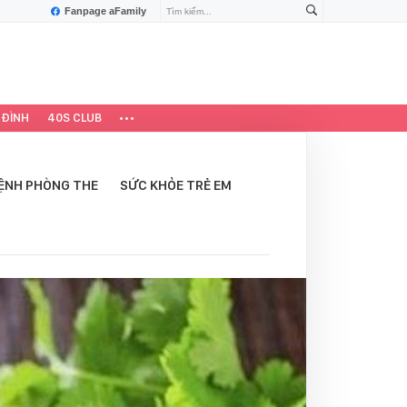
Fanpage aFamily
 ĐÌNH
40S CLUB
ỆNH PHÒNG THE
SỨC KHỎE TRẺ EM