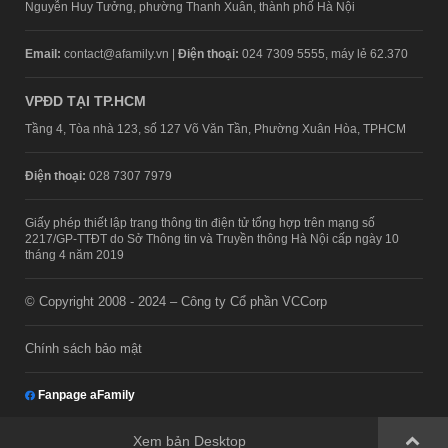
Nguyễn Huy Tưởng, phường Thanh Xuân, thành phố Hà Nội
Email:
contact@afamily.vn |
Điện thoại:
024 7309 5555, máy lẻ 62.370
VPĐD TẠI TP.HCM
Tầng 4, Tòa nhà 123, số 127 Võ Văn Tần, Phường Xuân Hòa, TPHCM
Điện thoại:
028 7307 7979
Giấy phép thiết lập trang thông tin điện tử tổng hợp trên mạng số
2217/GP-TTĐT do Sở Thông tin và Truyền thông Hà Nội cấp ngày 10
tháng 4 năm 2019
© Copyright 2008 - 2024 – Công ty Cổ phần VCCorp
Chính sách bảo mật
Fanpage aFamily
Xem bản Desktop