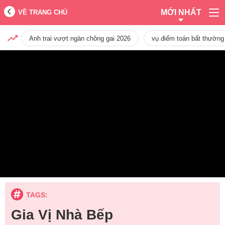
MỚI NHẤT
VỀ TRANG CHỦ
Anh trai vượt ngàn chông gai 2026
vụ điểm toán bất thường
TAGS:
Gia Vị Nhà Bếp