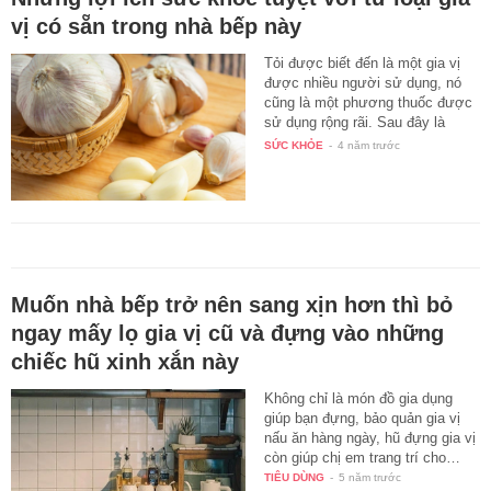
vị có sẵn trong nhà bếp này
Tỏi được biết đến là một gia vị
được nhiều người sử dụng, nó
cũng là một phương thuốc được
sử dụng rộng rãi. Sau đây là
một…
SỨC KHỎE
-
4 năm trước
Muốn nhà bếp trở nên sang xịn hơn thì bỏ
ngay mấy lọ gia vị cũ và đựng vào những
chiếc hũ xinh xắn này
Không chỉ là món đồ gia dụng
giúp bạn đựng, bảo quản gia vị
nấu ăn hàng ngày, hũ đựng gia vị
còn giúp chị em trang trí cho…
TIÊU DÙNG
-
5 năm trước