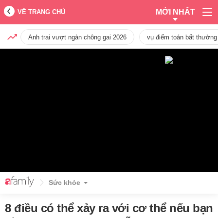
MỚI NHẤT
VỀ TRANG CHỦ
Anh trai vượt ngàn chông gai 2026
vụ điểm toán bất thường
Sức khỏe
8 điều có thể xảy ra với cơ thể nếu bạn