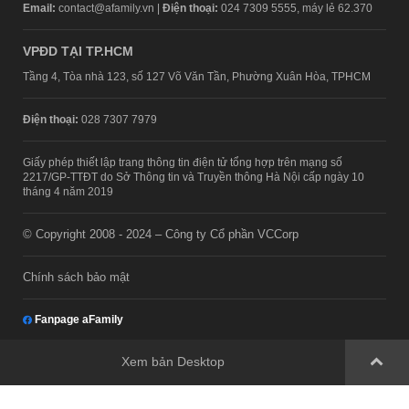
Email:
contact@afamily.vn |
Điện thoại:
024 7309 5555, máy lẻ 62.370
VPĐD TẠI TP.HCM
Tầng 4, Tòa nhà 123, số 127 Võ Văn Tần, Phường Xuân Hòa, TPHCM
Điện thoại:
028 7307 7979
Giấy phép thiết lập trang thông tin điện tử tổng hợp trên mạng số
2217/GP-TTĐT do Sở Thông tin và Truyền thông Hà Nội cấp ngày 10
tháng 4 năm 2019
© Copyright 2008 - 2024 – Công ty Cổ phần VCCorp
Chính sách bảo mật
Fanpage aFamily
Xem bản Desktop