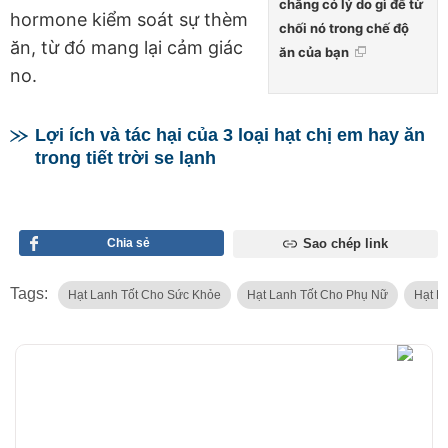
chẳng có lý do gì để từ
hormone kiểm soát sự thèm
chối nó trong chế độ
ăn, từ đó mang lại cảm giác
ăn của bạn
no.
Lợi ích và tác hại của 3 loại hạt chị em hay ăn
trong tiết trời se lạnh
Chia sẻ
Sao chép link
Tags:
Hạt Lanh Tốt Cho Sức Khỏe
Hạt Lanh Tốt Cho Phụ Nữ
Hạt L