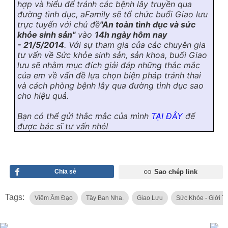
hợp và hiểu để tránh các bệnh lây truyền qua
đường tình dục, aFamily sẽ tổ chức buổi Giao lưu
trực tuyến với chủ đề
"An toàn tình dục và sức
khỏe sinh sản"
vào
14h ngày hôm nay
-
21/5/2014
. Với sự tham gia của các chuyên gia
tư vấn về Sức khỏe sinh sản, sản khoa, buổi Giao
lưu sẽ nhằm mục đích giải đáp những thắc mắc
của em về vấn đề lựa chọn biện pháp tránh thai
và cách phòng bệnh lây qua đường tình dục sao
cho hiệu quả.
Bạn có thể gửi thắc mắc của mình
TẠI ĐÂY
để
được bác sĩ tư vấn nhé!
Chia sẻ
Sao chép link
Tags:
Viêm Âm Đạo
Tây Ban Nha.
Giao Lưu
Sức Khỏe - Giới T