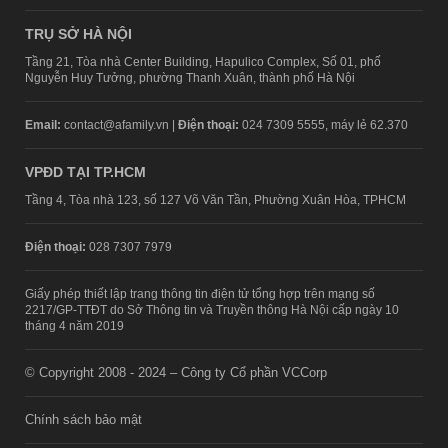
TRỤ SỞ HÀ NỘI
Tầng 21, Tòa nhà Center Building, Hapulico Complex, Số 01, phố
Nguyễn Huy Tưởng, phường Thanh Xuân, thành phố Hà Nội
Email:
contact@afamily.vn |
Điện thoại:
024 7309 5555, máy lẻ 62.370
VPĐD TẠI TP.HCM
Tầng 4, Tòa nhà 123, số 127 Võ Văn Tần, Phường Xuân Hòa, TPHCM
Điện thoại:
028 7307 7979
Giấy phép thiết lập trang thông tin điện tử tổng hợp trên mạng số
2217/GP-TTĐT do Sở Thông tin và Truyền thông Hà Nội cấp ngày 10
tháng 4 năm 2019
© Copyright 2008 - 2024 – Công ty Cổ phần VCCorp
Chính sách bảo mật