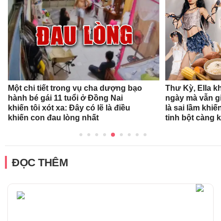
Một chi tiết trong vụ cha dượng bạo
Thư Kỳ, Ella k
hành bé gái 11 tuổi ở Đồng Nai
ngày mà vẫn g
khiến tôi xót xa: Đây có lẽ là điều
là sai lầm khi
khiến con đau lòng nhất
tinh bột càng 
ĐỌC THÊM