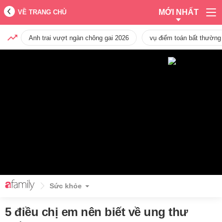
MỚI NHẤT
VỀ TRANG CHỦ
Anh trai vượt ngàn chông gai 2026
vụ điểm toán bất thường
Sức khỏe
5 điều chị em nên biết về ung thư