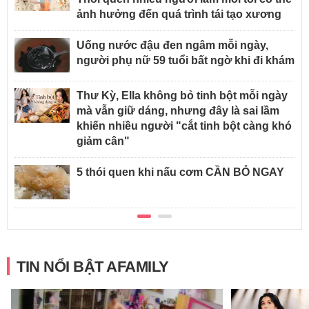
ảnh hưởng đến quá trình tái tạo xương
Uống nước đậu đen ngâm mỗi ngày,
người phụ nữ 59 tuổi bất ngờ khi đi khám
Thư Kỳ, Ella không bỏ tinh bột mỗi ngày
mà vẫn giữ dáng, nhưng đây là sai lầm
khiến nhiều người "cắt tinh bột càng khó
giảm cân"
5 thói quen khi nấu cơm CẦN BỎ NGAY
TIN NỔI BẬT AFAMILY