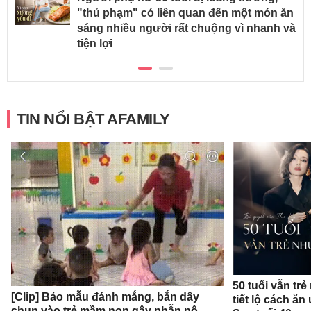
"thủ phạm" có liên quan đến một món ăn
sáng nhiều người rất chuộng vì nhanh và
tiện lợi
TIN NỔI BẬT AFAMILY
50 tuổi vẫn trẻ
[Clip] Bảo mẫu đánh mắng, bắn dây
tiết lộ cách ă
chun vào trẻ mầm non gây phẫn nộ