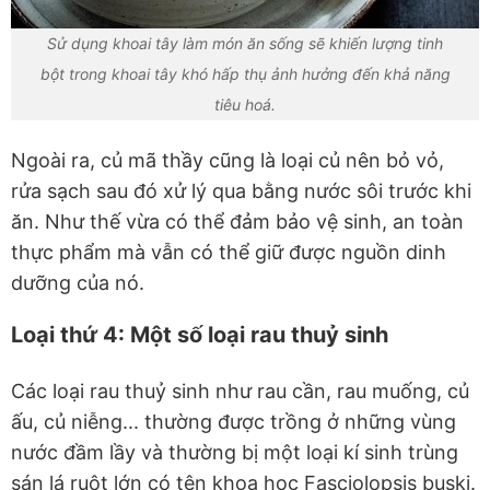
Sử dụng khoai tây làm món ăn sống sẽ khiến lượng tinh
bột trong khoai tây khó hấp thụ ảnh hưởng đến khả năng
tiêu hoá.
Ngoài ra, củ mã thầy cũng là loại củ nên bỏ vỏ,
rửa sạch sau đó xử lý qua bằng nước sôi trước khi
ăn. Như thế vừa có thể đảm bảo vệ sinh, an toàn
thực phẩm mà vẫn có thể giữ được nguồn dinh
dưỡng của nó.
Loại thứ 4: Một số loại rau thuỷ sinh
Các loại rau thuỷ sinh như rau cần, rau muống, củ
ấu, củ niễng... thường được trồng ở những vùng
nước đầm lầy và thường bị một loại kí sinh trùng
sán lá ruột lớn có tên khoa học Fasciolopsis buski.