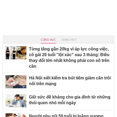
CÙNG MỤC
ĐANG HOT
Từng tăng gần 20kg vì áp lực công việc,
cô gái 26 tuổi "lột xác" sau 3 tháng: Điều
thay đổi lớn nhất không phải con số trên
cân
Hà Nội siết kiểm tra bút tiêm giảm cân trôi
nổi trên mạng
Giữ sức đề kháng cho gia đình từ những
thói quen nhỏ mỗi ngày
Người phụ nữ 50 tuổi bị loãng xương,