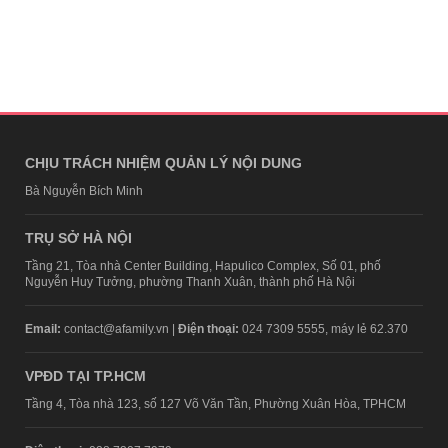
CHỊU TRÁCH NHIỆM QUẢN LÝ NỘI DUNG
Bà Nguyễn Bích Minh
TRỤ SỞ HÀ NỘI
Tầng 21, Tòa nhà Center Building, Hapulico Complex, Số 01, phố
Nguyễn Huy Tưởng, phường Thanh Xuân, thành phố Hà Nội
Email:
contact@afamily.vn |
Điện thoại:
024 7309 5555, máy lẻ 62.370
VPĐD TẠI TP.HCM
Tầng 4, Tòa nhà 123, số 127 Võ Văn Tần, Phường Xuân Hòa, TPHCM