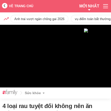
MỚI NHẤT
VỀ TRANG CHỦ
Anh trai vượt ngàn chông gai 2026
vụ điểm toán bất thường
Sức khỏe
4 loại rau tuyệt đối không nên ăn