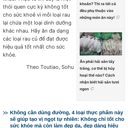
khoắn? Thì ra tất cả
thói quen cực kỳ không tốt
đều phụ thuộc vào
cho sức khoẻ vì mỗi loại rau
những món ăn này!
lại chứa một loại dinh dưỡng
khác nhau. Hãy ăn đa dạng
các loại rau củ để đạt được
hiệu quả tốt nhất cho sức
khỏe.
Ăn phải hải sản tẩy
Theo Toutiao, Sohu
trắng, cơ thể bị hủy
hoại thế nào? Cách
nhận biết hải sản tươi
ngon
Không cần dùng đường, 4 loại thực phẩm này
sẽ giúp tạo vị ngọt tự nhiên: Không chỉ tốt cho
sức khỏe mà còn làm đẹp da, đẹp dáng hiệu