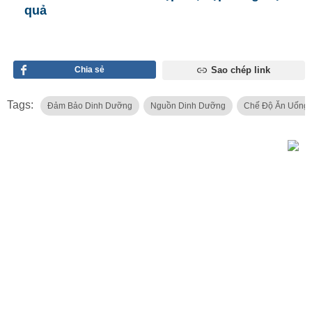
quả
Chia sẻ
Sao chép link
Tags:
Đảm Bảo Dinh Dưỡng
Nguồn Dinh Dưỡng
Chế Độ Ăn Uống