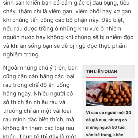
sinh sản khiến bạn có cảm giác bị đau bụng, tiêu
chảy, thậm chí là viêm gan, viêm phổi hay xơ gan
khi chúng tấn công các bộ phận này. Đặc biệt,
nếu rau được trồng ở những khu vực ô nhiễm
nguồn nước hay không khí chúng sẽ bị nhiễm độc
và khi ăn sống bạn sẽ dễ bị ngộ độc thực phẩm
nghiêm trọng.
Ngoài những chú ý trên, bạn
TIN LIÊN QUAN
cũng cần cân bằng các loại
rau trong chế độ ăn uống
hằng ngày. Nhiều người có
sở thích ăn nhiều rau và
thường chỉ ăn một vài loại
Vì sao có người mới 30
rau mình đặc biệt thích, mà
đã già nua, nhưng có
những người 50 tuổi
không ăn thêm các loại rau
vẫn trẻ trung, khỏe
khác. Thực tế thì đây là một