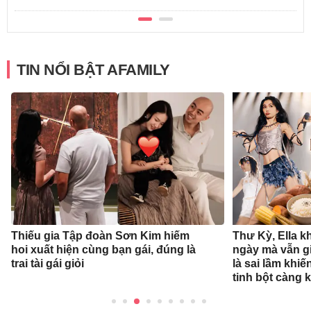
TIN NỔI BẬT AFAMILY
Thiếu gia Tập đoàn Sơn Kim hiếm
Thư Kỳ, Ella k
hoi xuất hiện cùng bạn gái, đúng là
ngày mà vẫn g
trai tài gái giỏi
là sai lầm khiế
tinh bột càng 