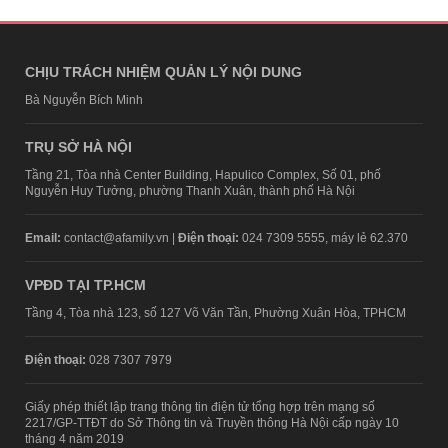
CHỊU TRÁCH NHIỆM QUẢN LÝ NỘI DUNG
Bà Nguyễn Bích Minh
TRỤ SỞ HÀ NỘI
Tầng 21, Tòa nhà Center Building, Hapulico Complex, Số 01, phố
Nguyễn Huy Tưởng, phường Thanh Xuân, thành phố Hà Nội
Email:
contact@afamily.vn |
Điện thoại:
024 7309 5555, máy lẻ 62.370
VPĐD TẠI TP.HCM
Tầng 4, Tòa nhà 123, số 127 Võ Văn Tần, Phường Xuân Hòa, TPHCM
Điện thoại:
028 7307 7979
Giấy phép thiết lập trang thông tin điện tử tổng hợp trên mạng số
2217/GP-TTĐT do Sở Thông tin và Truyền thông Hà Nội cấp ngày 10
tháng 4 năm 2019