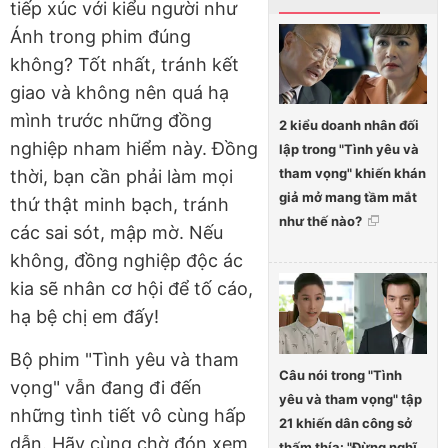
tiếp xúc với kiểu người như
Ánh trong phim đúng
không? Tốt nhất, tránh kết
giao và không nên quá hạ
mình trước những đồng
2 kiểu doanh nhân đối
nghiệp nham hiểm này. Đồng
lập trong "Tình yêu và
tham vọng" khiến khán
thời, bạn cần phải làm mọi
giả mở mang tầm mắt
thứ thật minh bạch, tránh
như thế nào?
các sai sót, mập mờ. Nếu
không, đồng nghiệp độc ác
kia sẽ nhân cơ hội để tố cáo,
hạ bệ chị em đấy!
Bộ phim "Tình yêu và tham
Câu nói trong "Tình
vọng" vẫn đang đi đến
yêu và tham vọng" tập
những tình tiết vô cùng hấp
21 khiến dân công sở
dẫn. Hãy cùng chờ đón xem
thấm thía: "Đừng nghĩ