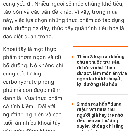
cũng yếu đi. Nhiều người sẽ mắc chứng khó tiêu,
táo bón và các vấn đề khác. Vì vậy, trong mùa
này, việc lựa chọn những thực phẩm có tác dụng
nuôi dưỡng dạ dày, thúc đẩy quá trình tiêu hóa là
đặc biệt quan trọng.
Khoai tây là một thực
Thêm 3 loại rau không
phẩm thơm ngon và rất
chứa thuốc trừ sâu,
bổ dưỡng. Nó không chỉ
được ví như "tiên
cung cấp lượng
dược", làm món ăn vừa
ngon lại bổ khí huyết,
carbohydrate phong
lợi đường tiêu hóa
phú mà còn được mệnh
danh là "Vua thực phẩm
2 món rau hấp "đúng
có tính kiềm". Đối với
điệu" với mùa thu,
người trung niên và cao
người già hay trẻ nhỏ
đều nên ăn thường
tuổi, ăn nhiều khoai tây
xuyên, không chỉ tăng
vào mùa đông không