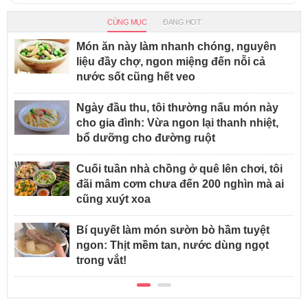
CÙNG MỤC
ĐANG HOT
Món ăn này làm nhanh chóng, nguyên
liệu đầy chợ, ngon miệng đến nỗi cả
nước sốt cũng hết veo
Ngày đầu thu, tôi thường nấu món này
cho gia đình: Vừa ngon lại thanh nhiệt,
bổ dưỡng cho đường ruột
Cuối tuần nhà chồng ở quê lên chơi, tôi
đãi mâm cơm chưa đến 200 nghìn mà ai
cũng xuýt xoa
Bí quyết làm món sườn bò hầm tuyệt
ngon: Thịt mềm tan, nước dùng ngọt
trong vắt!