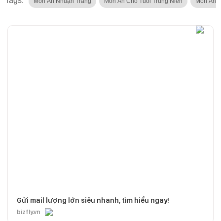
Tags:
Món Ăn Nhuận Tràng
Món Ăn Cho Tuổi Trung Niên
Món Ăn 
Gửi mail lượng lớn siêu nhanh, tìm hiểu ngay!
bizfly.vn