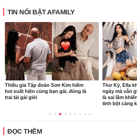
TIN NỔI BẬT AFAMILY
Thiếu gia Tập đoàn Sơn Kim hiếm
Thư Kỳ, Ella k
hoi xuất hiện cùng bạn gái, đúng là
ngày mà vẫn g
trai tài gái giỏi
là sai lầm khiế
tinh bột càng 
ĐỌC THÊM