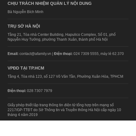
CHỊU TRÁCH NHIỆM QUẢN LÝ NỘI DUNG
Bà Nguyễn Bích Minh
TRỤ SỞ HÀ NỘI
Tầng 21, Tòa nhà Center Building, Hapulico Complex, Số 01, phố
Nguyễn Huy Tưởng, phường Thanh Xuân, thành phố Hà Nội
Email:
contact@afamily.vn |
Điện thoại:
024 7309 5555, máy lẻ 62.370
VPĐD TẠI TP.HCM
Tầng 4, Tòa nhà 123, số 127 Võ Văn Tần, Phường Xuân Hòa, TPHCM
Điện thoại:
028 7307 7979
Giấy phép thiết lập trang thông tin điện tử tổng hợp trên mạng số
2217/GP-TTĐT do Sở Thông tin và Truyền thông Hà Nội cấp ngày 10
tháng 4 năm 2019
© Copyright 2008 - 2024 – Công ty Cổ phần VCCorp