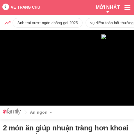
MỚI NHẤT
VỀ TRANG CHỦ
Anh trai vượt ngàn chông gai 2026
vụ điểm toán bất thường
Ăn ngon
2 món ăn giúp nhuận tràng hơn khoai