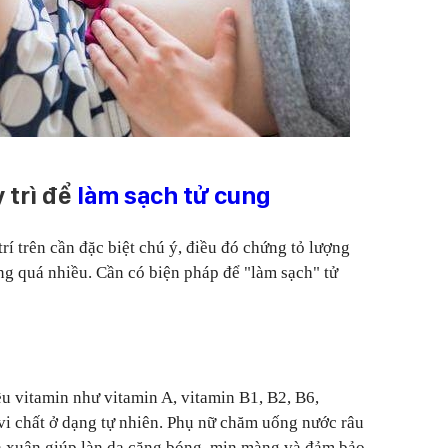
 trì để
làm sạch tử cung
trí trên cần đặc biệt chú ý, điều đó chứng tỏ lượng
ung quá nhiều. Cần có biện pháp để "làm sạch" tử
ều vitamin như vitamin A, vitamin B1, B2, B6,
 vi chất ở dạng tự nhiên. Phụ nữ chăm uống nước râu
nh xuân giúp làn da căng bóng, mịn màng và đảm bảo