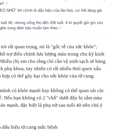
ạn!
O NHỎ" thì chính là dấu hiệu của lão hóa, cơ thể đang già
uổi 40, nhưng sống thọ đến 106 tuổi: 4 bí quyết giữ gìn sức
 nghe xong đảm bảo muốn làm theo
 trò rất quan trọng, nó là "gốc rễ của sức khỏe",
 hỗ trợ điều chỉnh lưu lượng máu trong chu kỳ kinh
 Nhiều chị em cho rằng chỉ cần vệ sinh sạch sẽ hàng
h phụ khoa, tuy nhiên có rất nhiều thói quen xấu
hợp có thể gây hại cho sức khỏe của tử cung.
 mình có khỏe mạnh hay không có thể quan sát các
hể. Nếu bạn không có 2 "chỗ" dưới đây bị sẫm màu
hỏe mạnh, đặc biệt là phụ nữ sau tuổi 40 nên chú ý
à dấu hiệu tử cung mắc bệnh