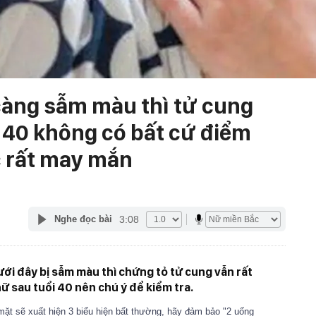
càng sẫm màu thì tử cung
i 40 không có bất cứ điểm
c rất may mắn
3:08
Nghe đọc bài
ới đây bị sẫm màu thì chứng tỏ tử cung vẫn rất
ữ sau tuổi 40 nên chú ý để kiểm tra.
 mặt sẽ xuất hiện 3 biểu hiện bất thường, hãy đảm bảo "2 uống