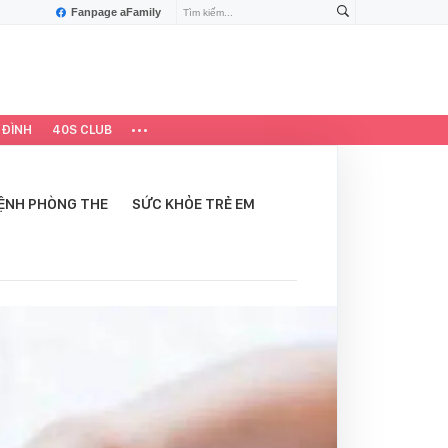
Fanpage aFamily
 ĐÌNH
40S CLUB
ỆNH PHÒNG THE
SỨC KHỎE TRẺ EM