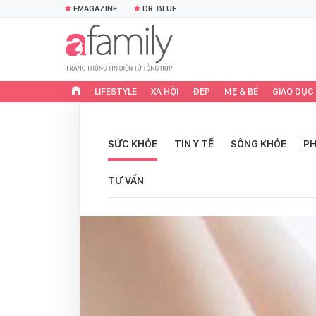
EMAGAZINE
DR. BLUE
LIFESTYLE
XÃ HỘI
ĐẸP
MẸ & BÉ
GIÁO DỤC
SỨC KHỎE
TIN Y TẾ
SỐNG KHỎE
PH
TƯ VẤN