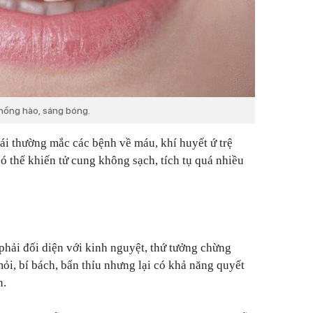
hồng hào, sáng bóng.
i thường mắc các bệnh về máu, khí huyết ứ trệ
ó thể khiến tử cung không sạch, tích tụ quá nhiều
 phải đối diện với kinh nguyệt, thứ tưởng chừng
ỏi, bí bách, bẩn thỉu nhưng lại có khả năng quyết
n.