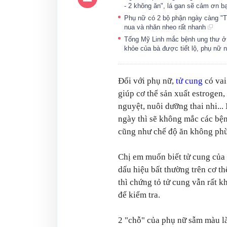
- 2 không ăn", lá gan sẽ cảm ơn b
Phụ nữ có 2 bộ phận ngày càng "TE
nua và nhăn nheo rất nhanh
Tống Mỹ Linh mắc bệnh ung thư ở t
khỏe của bà được tiết lộ, phụ nữ
Đối với phụ nữ,
tử cung
có vai
giúp cơ thể sản xuất estrogen,
nguyệt, nuôi dưỡng thai nhi...
ngày thì sẽ không mắc các bện
cũng như chế độ ăn không phù 
Chị em muốn biết tử cung của
dấu hiệu bất thường trên cơ t
thì chứng tỏ tử cung vẫn rất k
để kiểm tra.
2 "chỗ" của phụ nữ sẫm màu l