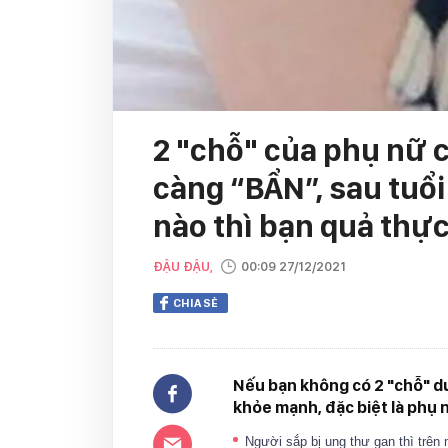
2 "chỗ" của phụ nữ 
càng “BẨN”, sau tuổ
nào thì bạn quả thự
ĐẬU ĐẬU,
00:09 27/12/2021
CHIA SẺ
Nếu bạn không có 2 "chỗ" dư
khỏe mạnh, đặc biệt là phụ n
Người sắp bị ung thư gan thì trên