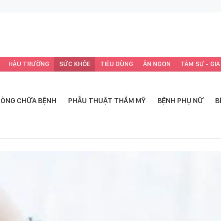
HẬU TRƯỜNG
SỨC KHỎE
TIÊU DÙNG
ĂN NGON
TÂM SỰ - GIA
ÒNG CHỮA BỆNH
PHẪU THUẬT THẨM MỸ
BỆNH PHỤ NỮ
B