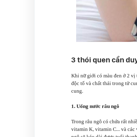
3 thói quen cần duy
Khi nữ giới có màu đen ở 2 vị 
độc tố và chất thải trong tử c
cung.
1. Uống nước râu ngô
Trong râu ngô có chứa rất nhi
vitamin K, vitamin C... và các
ngô sẽ kéo dài được tuổi tha