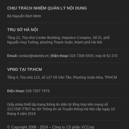
CHỊU TRÁCH NHIỆM QUẢN LÝ NỘI DUNG
Bà Nguyễn Bích Minh
TRỤ SỞ HÀ NỘI
Tầng 21, Tòa nhà Center Building, Hapulico Complex, Số 01, phố
Nguyễn Huy Tưởng, phường Thanh Xuân, thành phố Hà Nội
Email:
contact@afamily.vn |
Điện thoại:
024 7309 5555, máy lẻ 62.370
VPĐD TẠI TP.HCM
Tầng 4, Tòa nhà 123, số 127 Võ Văn Tần, Phường Xuân Hòa, TPHCM
Điện thoại:
028 7307 7979
Giấy phép thiết lập trang thông tin điện tử tổng hợp trên mạng số
2217/GP-TTĐT do Sở Thông tin và Truyền thông Hà Nội cấp ngày 10
tháng 4 năm 2019
© Copyright 2008 - 2024 – Công ty Cổ phần VCCorp