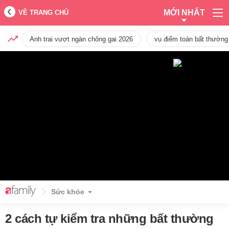
MỚI NHẤT
VỀ TRANG CHỦ
Anh trai vượt ngàn chông gai 2026
vụ điểm toán bất thường
Sức khỏe
2 cách tự kiểm tra những bất thường