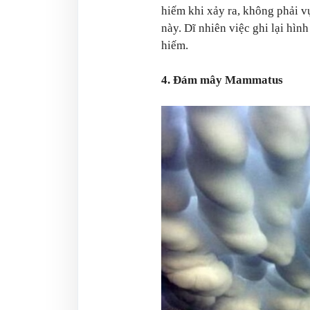
hiếm khi xảy ra, không phải vụ
này. Dĩ nhiên việc ghi lại hì
hiếm.
4. Đám mây Mammatus