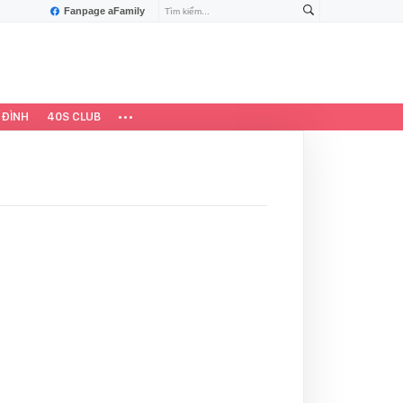
Fanpage aFamily
 ĐÌNH
40S CLUB