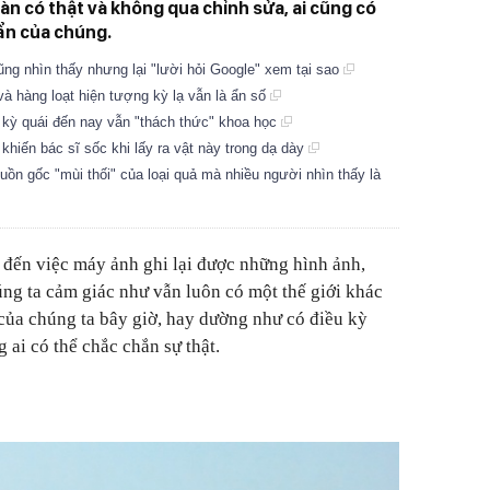
n có thật và không qua chỉnh sửa, ai cũng có
 ẩn của chúng.
ng nhìn thấy nhưng lại "lười hỏi Google" xem tại sao
và hàng loạt hiện tượng kỳ lạ vẫn là ẩn số
 kỳ quái đến nay vẫn "thách thức" khoa học
 khiến bác sĩ sốc khi lấy ra vật này trong dạ dày
uồn gốc "mùi thối" của loại quả mà nhiều người nhìn thấy là
 đến việc máy ảnh ghi lại được những hình ảnh,
úng ta cảm giác như vẫn luôn có một thế giới khác
 của chúng ta bây giờ, hay dường như có điều kỳ
 ai có thể chắc chắn sự thật.