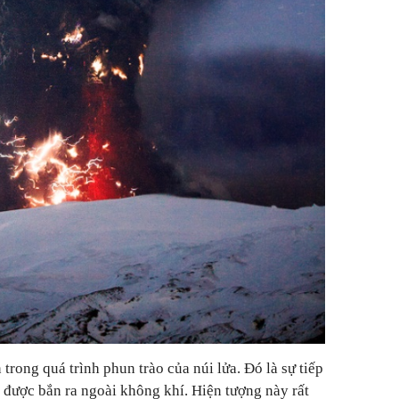
 trong quá trình phun trào của núi lửa. Đó là sự tiếp
i được bắn ra ngoài không khí. Hiện tượng này rất