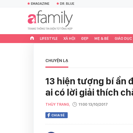
EMAGAZINE
DR. BLUE
LIFESTYLE
XÃ HỘI
ĐẸP
MẸ & BÉ
GIÁO DỤC
CHUYỆN LẠ
13 hiện tượng bí ẩn 
ai có lời giải thích c
THÙY TRANG,
11:00 13/10/2017
CHIA SẺ