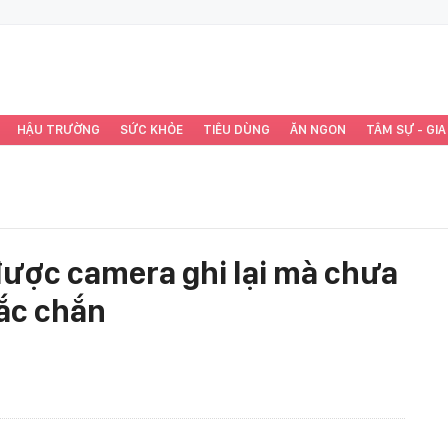
HẬU TRƯỜNG
SỨC KHỎE
TIÊU DÙNG
ĂN NGON
TÂM SỰ - GIA
được camera ghi lại mà chưa
hắc chắn