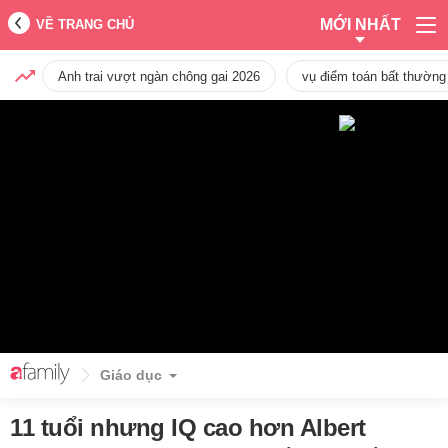
MỚI NHẤT
VỀ TRANG CHỦ
Anh trai vượt ngàn chông gai 2026
vụ điểm toán bất thường
Giáo dục
11 tuổi nhưng IQ cao hơn Albert