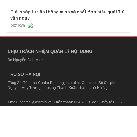
Giải pháp tư vấn thông minh và chốt đơn hiệu quả! Tư
vấn ngay!
bizfly.vn
CHỊU TRÁCH NHIỆM QUẢN LÝ NỘI DUNG
Bà Nguyễn Bích Minh
TRỤ SỞ HÀ NỘI
Tầng 21, Tòa nhà Center Building, Hapulico Complex, Số 01, phố
Nguyễn Huy Tưởng, phường Thanh Xuân, thành phố Hà Nội
Email:
contact@afamily.vn |
Điện thoại:
024 7309 5555, máy lẻ 62.370
VPĐD TẠI TP.HCM
Tầng 4, Tòa nhà 123, số 127 Võ Văn Tần, Phường Xuân Hòa, TPHCM