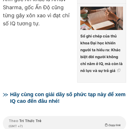
Sharma, gốc Ấn Độ cũng
từng gây xôn xao vì đạt chỉ
số IQ tương tự.
Sổ ghi chép của thủ
khoa Đại học khiến
người ta hiểu ra: Khác
biệt đời người không
chỉ nằm ở IQ, mà còn là
nỗ lực và sự trả giá
Hãy cùng con giải dãy số phức tạp này để xem
IQ cao đến đâu nhé!
Theo
Trí Thức Trẻ
Copy link
(GMT +7)