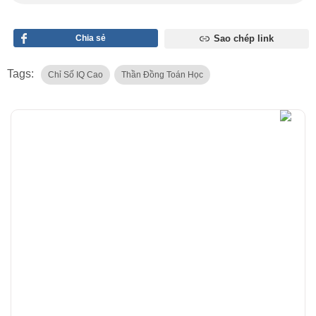
Chia sẻ
Sao chép link
Tags:
Chỉ Số IQ Cao
Thần Đồng Toán Học