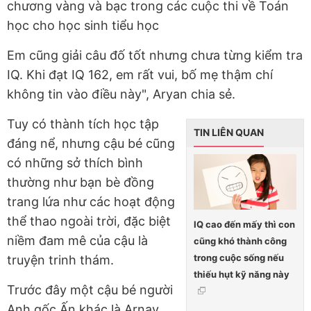
chương vàng và bạc trong các cuộc thi về Toán
học cho học sinh tiểu học
Em cũng giải câu đố tốt nhưng chưa từng kiểm tra
IQ. Khi đạt IQ 162, em rất vui, bố mẹ thậm chí
không tin vào điều này", Aryan chia sẻ.
Tuy có thành tích học tập
TIN LIÊN QUAN
đáng nể, nhưng cậu bé cũng
có những sở thích bình
thường như bạn bè đồng
trang lứa như các hoạt động
thể thao ngoài trời, đặc biệt
IQ cao đến mấy thì con
niềm đam mê của cậu là
cũng khó thành công
trong cuộc sống nếu
truyện trinh thám.
thiếu hụt kỹ năng này
Trước đây một cậu bé người
Anh gốc Ấn khác là Arnav