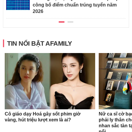
công bố điểm chuẩn trúng tuyển năm
2026
TIN NỔI BẬT AFAMILY
Cô giáo dạy Hoá gây sốt phim giờ
Nữ ca sĩ cờ bạ
vàng, hút triệu lượt xem là ai?
phải ly thân c
nhan sắc tàn t
nổi