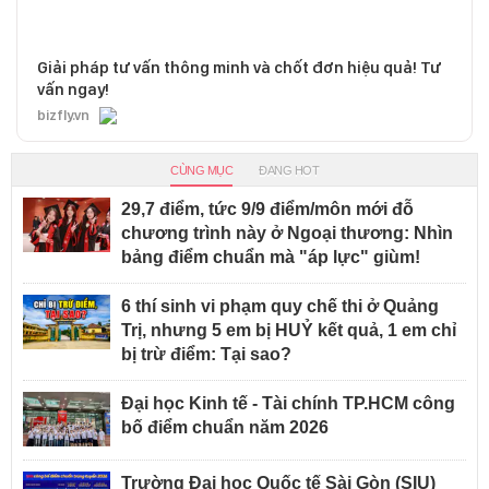
Giải pháp tư vấn thông minh và chốt đơn hiệu quả! Tư
vấn ngay!
bizfly.vn
CÙNG MỤC
ĐANG HOT
29,7 điểm, tức 9/9 điểm/môn mới đỗ
chương trình này ở Ngoại thương: Nhìn
bảng điểm chuẩn mà "áp lực" giùm!
6 thí sinh vi phạm quy chế thi ở Quảng
Trị, nhưng 5 em bị HUỶ kết quả, 1 em chỉ
bị trừ điểm: Tại sao?
Đại học Kinh tế - Tài chính TP.HCM công
bố điểm chuẩn năm 2026
Trường Đại học Quốc tế Sài Gòn (SIU)